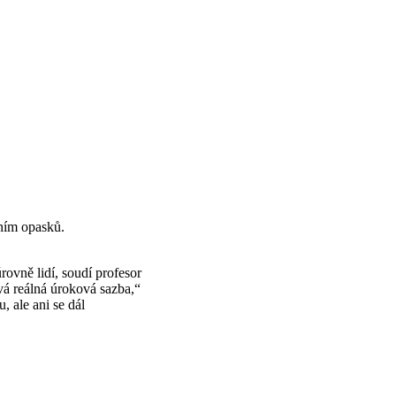
ním opasků.
rovně lidí, soudí profesor
vá reálná úroková sazba,“
, ale ani se dál