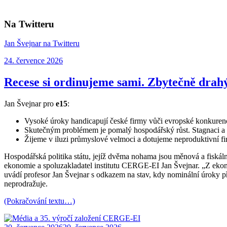
Na Twitteru
Jan Švejnar na Twitteru
Publikováno:
24. července 2026
Recese si ordinujeme sami. Zbytečně drah
Jan Švejnar pro
e15
:
Vysoké úroky handicapují české firmy vůči evropské konkurenci 
Skutečným problémem je pomalý hospodářský růst. Stagnaci a 
Žijeme v iluzi průmyslové velmoci a dotujeme neproduktivní f
Hospodářská politika státu, jejíž dvěma nohama jsou měnová a fiskální
ekonomie a spoluzakladatel institutu CERGE-EI Jan Švejnar. „Z ekon
uvádí profesor Jan Švejnar s odkazem na stav, kdy nominální úroky přes
neprodražuje.
(Pokračování textu…)
Publikováno: