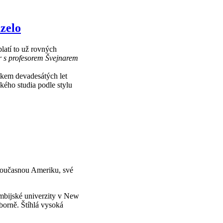
zelo
latí to už rovných
or s profesorem Švejnarem
tkem devadesátých let
ého studia podle stylu
současnou Ameriku, své
mbijské univerzity v New
borně. Štíhlá vysoká