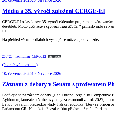
20. července 2026
20. července 2026
Média a 35. výročí založení CERGE-EI
CERGE-EI oslavilo své 35. výročí týdenním programem věnovaným akad
desetiletí. Motto
„35 Years of Ideas That Matter“
přineslo řadu setká
EI.
Na přehled všem mediálních výstupů se můžete podívat zde:
260720_monitoring_CERGEEI
Stáhnout
(Pokračování textu…)
Publikováno:
10. července 2026
10. července 2026
Záznam z debaty v Senátu s profesorem P
Podívejte se na záznam debaty
„Can Europe Regain its Competitive 
Aghionem, laureátem Nobelovy ceny za ekonomii za rok 2025, Jan
Lettou, bývalým předsedou vlády Italské republiky (který se připojí o
Parlamentu ČR. Nad akcí převzal záštitu předseda Senátu Parlamen