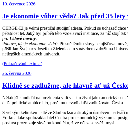
Publikováno:
10. července 2026
Je ekonomie vůbec věda? Jak před 35 lety 
CERGE-EI je velmi prestižní studijní adresa. Pokud se uchazeč chce v
pětatřicet let. Jaký byl příběh této vzdělávací instituce, za níž stojí 
pro
Lidové noviny
.
P
ánové, ale je ekonomie věda?
Přesně těmito slovy se ujišťoval nov
přišli Jan Švejnar s Josefem Zieleniecem s návrhem založit na Univ
nejlepších amerických univerzit.
(Pokračování textu…)
Publikováno:
26. června 2026
Klidně se zadlužme, ale hlavně ať už Česk
Někdejší kandidát na prezidenta vidí vlastní život jako americký se
další politické ambice i to, proč mu nevadí další zadlužování Česka.
S velkým kelímkem latté ze Starbucksu a širokým úsměvem na tváři 
Yorku a také spoluzakladatel Centra pro ekonomický výzkum a postg
postava prozrazuje skvělou kondičku, živé oči zase svěží mysl.