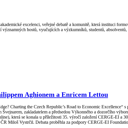
emické excelenci, veřejné debatě a komunitě, která instituci formova
ní významných hostů, vyučujících a výzkumníků, studentů, absolventů,
hilippem Aghionem a Enricem Lettou
Edge? Charting the Czech Republic’s Road to Economic Excellence“
s 
em Švejnarem, zakladatelem a předsedou Výkonného a dozorčího výb
nline), která se konala u příležitosti 35. výročí založení CERGE-EI a 3
tu ČR Miloš Vystrčil. Debata proběhla za podpory CERGE-EI Foundatio