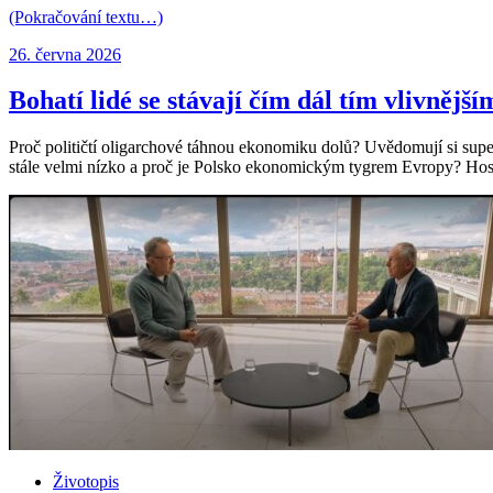
(Pokračování textu…)
Publikováno:
26. června 2026
Bohatí lidé se stávají čím dál tím vlivnější
Proč političtí oligarchové táhnou ekonomiku dolů? Uvědomují si sup
stále velmi nízko a proč je Polsko ekonomickým tygrem Evropy? H
Životopis