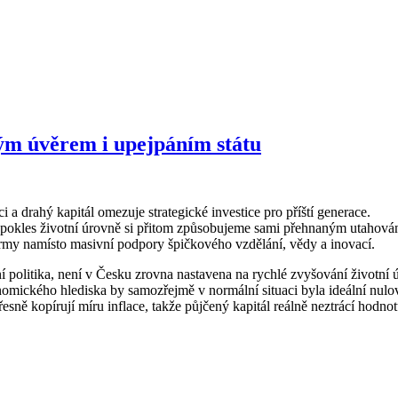
ým úvěrem i upejpáním státu
a drahý kapitál omezuje strategické investice pro příští generace.
pokles životní úrovně si přitom způsobujeme sami přehnaným utahová
irmy namísto masivní podpory špičkového vzdělání, vědy a inovací.
 politika, není v Česku zrovna nastavena na rychlé zvyšování životní ú
omického hlediska by samozřejmě v normální situaci byla ideální nulo
ně kopírují míru inflace, takže půjčený kapitál reálně neztrácí hodnotu