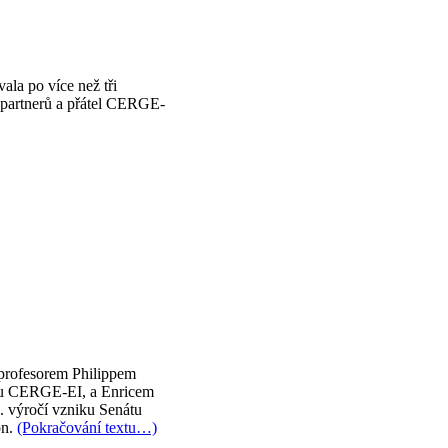
la po více než tři
 partnerů a přátel CERGE-
profesorem Philippem
oru CERGE-EI, a Enricem
0. výročí vzniku Senátu
n.
(Pokračování textu…)