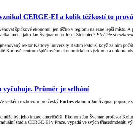
vznikal CERGE-EI a kolik těžkostí to prová
ěnovat špičkové ekonomii, jen těžko v regionu nalezne lepší místo. A p
tak velká jména jako Jan Švejnar nebo Josef Zieleniec?
Přečtěte si rozhov
ě jmenovaný rektor Karlovy univerzity Radim Palouš, když za ním počá
erzitě Karlově centrum špičkového ekonomického výzkumu a doktorandsk
o vyčuhuje. Průměr je selhání
n. Ve velkém rozhovoru pro český
Forbes
ekonom Jan Švejnar popisuje 
nemůže být jeho image američtější. Ekonom Jan Švejnar, profesor Kolu
raduální studia CERGE-EI v Praze, vypadá ve svých třiasedmdesáti vý