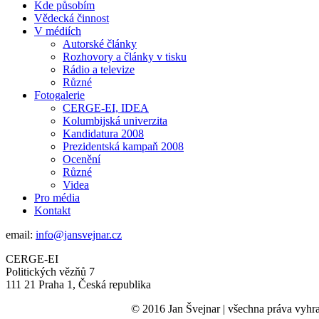
Kde působím
Vědecká činnost
V médiích
Autorské články
Rozhovory a články v tisku
Rádio a televize
Různé
Fotogalerie
CERGE-EI, IDEA
Kolumbijská univerzita
Kandidatura 2008
Prezidentská kampaň 2008
Ocenění
Různé
Videa
Pro média
Kontakt
email:
info@jansvejnar.cz
CERGE-EI
Politických vězňů 7
111 21 Praha 1, Česká republika
© 2016 Jan Švejnar | všechna práva vyhr