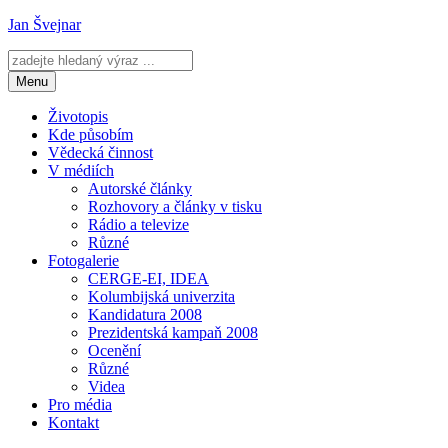
Přejít
Jan Švejnar
k
obsahu
webu
Menu
Životopis
Kde působím
Vědecká činnost
V médiích
Autorské články
Rozhovory a články v tisku
Rádio a televize
Různé
Fotogalerie
CERGE-EI, IDEA
Kolumbijská univerzita
Kandidatura 2008
Prezidentská kampaň 2008
Ocenění
Různé
Videa
Pro média
Kontakt