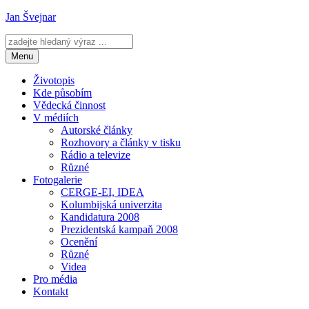
Přejít
Jan Švejnar
k
obsahu
webu
Menu
Životopis
Kde působím
Vědecká činnost
V médiích
Autorské články
Rozhovory a články v tisku
Rádio a televize
Různé
Fotogalerie
CERGE-EI, IDEA
Kolumbijská univerzita
Kandidatura 2008
Prezidentská kampaň 2008
Ocenění
Různé
Videa
Pro média
Kontakt