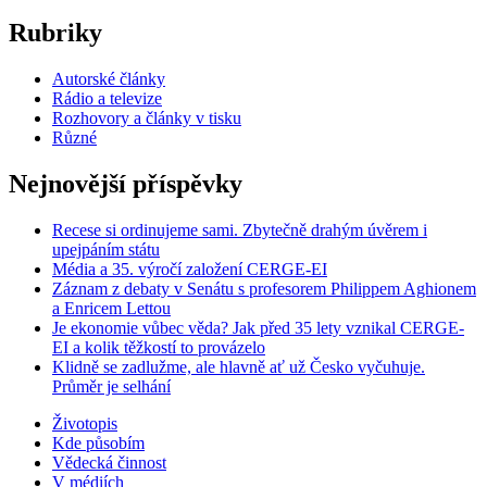
Rubriky
Autorské články
Rádio a televize
Rozhovory a články v tisku
Různé
Nejnovější příspěvky
Recese si ordinujeme sami. Zbytečně drahým úvěrem i
upejpáním státu
Média a 35. výročí založení CERGE-EI
Záznam z debaty v Senátu s profesorem Philippem Aghionem
a Enricem Lettou
Je ekonomie vůbec věda? Jak před 35 lety vznikal CERGE-
EI a kolik těžkostí to provázelo
Klidně se zadlužme, ale hlavně ať už Česko vyčuhuje.
Průměr je selhání
Životopis
Kde působím
Vědecká činnost
V médiích