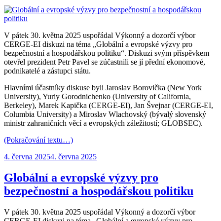
V pátek 30. května 2025 uspořádal Výkonný a dozorčí výbor
CERGE-EI diskuzi na téma „Globální a evropské výzvy pro
bezpečnostní a hospodářskou politiku“. Diskuzi svým příspěvkem
otevřel prezident Petr Pavel se zúčastnili se jí přední ekonomové,
podnikatelé a zástupci státu.
Hlavními účastníky diskuse byli Jaroslav Borovička (New York
University), Yuriy Gorodnichenko (University of California,
Berkeley), Marek Kapička (CERGE-EI), Jan Švejnar (CERGE-EI,
Columbia University) a Miroslav Wlachovský (bývalý slovenský
ministr zahraničních věcí a evropských záležitostí; GLOBSEC).
(Pokračování textu…)
Publikováno:
4. června 2025
4. června 2025
Globální a evropské výzvy pro
bezpečnostní a hospodářskou politiku
V pátek 30. května 2025 uspořádal Výkonný a dozorčí výbor
CERGE-EI diskuzi na téma „Globální a evropské výzvy pro