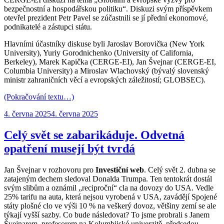
bezpečnostní a hospodářskou politiku“. Diskuzi svým příspěvkem
otevřel prezident Petr Pavel se zúčastnili se jí přední ekonomové,
podnikatelé a zástupci státu.
Hlavními účastníky diskuse byli Jaroslav Borovička (New York
University), Yuriy Gorodnichenko (University of California,
Berkeley), Marek Kapička (CERGE-EI), Jan Švejnar (CERGE-EI,
Columbia University) a Miroslav Wlachovský (bývalý slovenský
ministr zahraničních věcí a evropských záležitostí; GLOBSEC).
(Pokračování textu…)
Publikováno:
4. června 2025
4. června 2025
Celý svět se zabarikáduje. Odvetná
opatření musejí být tvrdá
Jan Švejnar v rozhovoru pro
Investiční web
. Celý svět 2. dubna se
zatajeným dechem sledoval Donalda Trumpa. Ten tentokrát dostál
svým slibům a oznámil „reciproční“ cla na dovozy do USA. Vedle
25% tarifu na auta, která nejsou vyrobená v USA, zavádějí Spojené
státy plošné clo ve výši 10 % na veškerý dovoz, většiny zemí se ale
týkají vyšší sazby. Co bude následovat? To jsme probrali s Janem
Švejnarem, profesorem na Kolumbijské univerzitě, předsedou