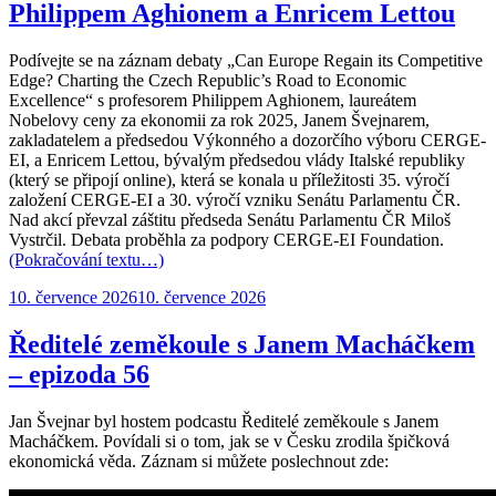
Philippem Aghionem a Enricem Lettou
Podívejte se na záznam debaty
„Can Europe Regain its Competitive
Edge? Charting the Czech Republic’s Road to Economic
Excellence“
s profesorem Philippem Aghionem, laureátem
Nobelovy ceny za ekonomii za rok 2025, Janem Švejnarem,
zakladatelem a předsedou Výkonného a dozorčího výboru CERGE-
EI, a Enricem Lettou, bývalým předsedou vlády Italské republiky
(který se připojí online), která se konala u příležitosti 35. výročí
založení CERGE-EI a 30. výročí vzniku Senátu Parlamentu ČR.
Nad akcí převzal záštitu předseda Senátu Parlamentu ČR Miloš
Vystrčil. Debata proběhla za podpory CERGE-EI Foundation.
(Pokračování textu…)
Publikováno:
10. července 2026
10. července 2026
Ředitelé zeměkoule s Janem Macháčkem
– epizoda 56
Jan Švejnar byl hostem podcastu Ředitelé zeměkoule s Janem
Macháčkem. Povídali si o tom, jak se v Česku zrodila špičková
ekonomická věda. Záznam si můžete poslechnout zde: