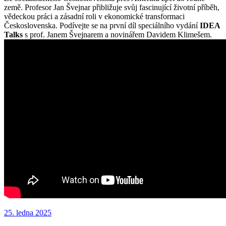
země. Profesor Jan Švejnar přibližuje svůj fascinující životní příběh,
vědeckou práci a zásadní roli v ekonomické transformaci
Československa. Podívejte se na první díl speciálního vydání
IDEA
Talks
s prof. Janem Švejnarem a novinářem Davidem Klimešem.
Publikováno:
25. ledna 2025