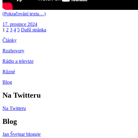
(Pokračování textu…)
Publikováno:
17. prosince 2024
Stránkování
Stránka:
Stránka:
Stránka:
Stránka:
Stránka:
1
2
3
4
5
Další stránka
příspěvků
Články
Rozhovory
Rádio a televize
Různé
Blog
Na Twitteru
Na Twitteru
Blog
Jan Švejnar bloguje