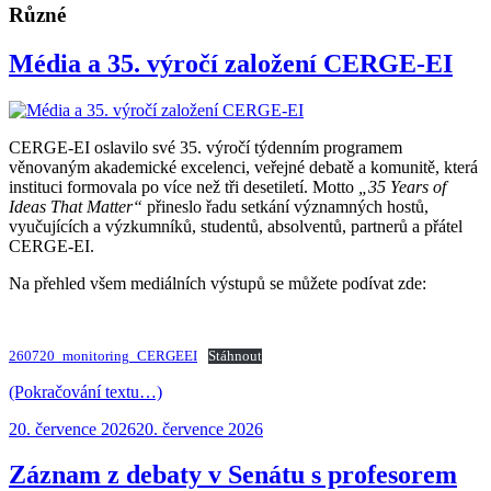
Různé
Média a 35. výročí založení CERGE-EI
CERGE-EI oslavilo své 35. výročí týdenním programem
věnovaným akademické excelenci, veřejné debatě a komunitě, která
instituci formovala po více než tři desetiletí. Motto
„35 Years of
Ideas That Matter“
přineslo řadu setkání významných hostů,
vyučujících a výzkumníků, studentů, absolventů, partnerů a přátel
CERGE-EI.
Na přehled všem mediálních výstupů se můžete podívat zde:
260720_monitoring_CERGEEI
Stáhnout
(Pokračování textu…)
Publikováno:
20. července 2026
20. července 2026
Záznam z debaty v Senátu s profesorem