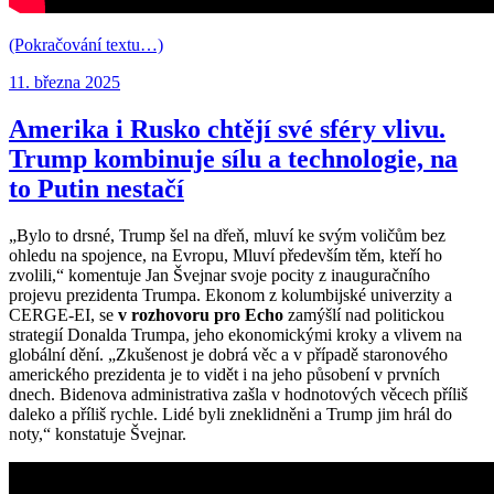
(Pokračování textu…)
Publikováno:
11. března 2025
Amerika i Rusko chtějí své sféry vlivu.
Trump kombinuje sílu a technologie, na
to Putin nestačí
„Bylo to drsné, Trump šel na dřeň, mluví ke svým voličům bez
ohledu na spojence, na Evropu, Mluví především těm, kteří ho
zvolili,“ komentuje Jan Švejnar svoje pocity z inauguračního
projevu prezidenta Trumpa. Ekonom z kolumbijské univerzity a
CERGE-EI, se
v rozhovoru pro Echo
zamýšlí nad politickou
strategií Donalda Trumpa, jeho ekonomickými kroky a vlivem na
globální dění. „Zkušenost je dobrá věc a v případě staronového
amerického prezidenta je to vidět i na jeho působení v prvních
dnech. Bidenova administrativa zašla v hodnotových věcech příliš
daleko a příliš rychle. Lidé byli zneklidněni a Trump jim hrál do
noty,“ konstatuje Švejnar.