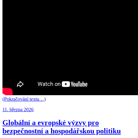
(Pokračování textu…)
Publikováno:
11. března 2026
Globální a evropské výzvy pro
bezpečnostní a hospodářskou politiku