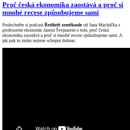
Proč česká ekonomika zaostává a proč si
mnohé recese způsobujeme sami
Poslechněte si podcast
Ředitelé zeměkoule
od Jana Macháčka s
profesorem ekonomie Janem Švejnarem o tom, proč česká
ekonomika zaostává a proč si mnohé recese způsobujeme sami. A
jak pak tu ztrátu nejsme schopni dohnat.