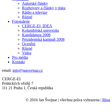
Autorské články
Rozhovory a články v tisku
Rádio a televize
Různé
Fotogalerie
CERGE-EI, IDEA
Kolumbijská univerzita
Kandidatura 2008
Prezidentská kampaň 2008
Ocenění
Různé
Videa
Pro média
Kontakt
email:
info@jansvejnar.cz
CERGE-EI
Politických vězňů 7
111 21 Praha 1, Česká republika
© 2016 Jan Švejnar | všechna práva vyhrazena |
Blog