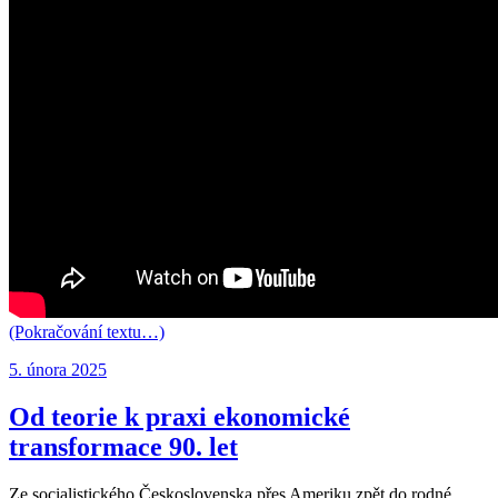
(Pokračování textu…)
Publikováno:
5. února 2025
Od teorie k praxi ekonomické
transformace 90. let
Ze socialistického Československa přes Ameriku zpět do rodné