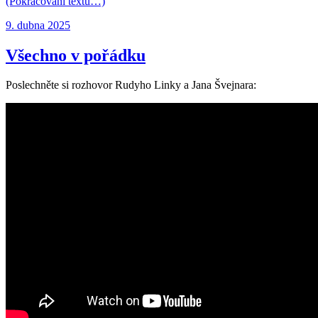
(Pokračování textu…)
Publikováno:
9. dubna 2025
Všechno v pořádku
Poslechněte si rozhovor Rudyho Linky a Jana Švejnara: