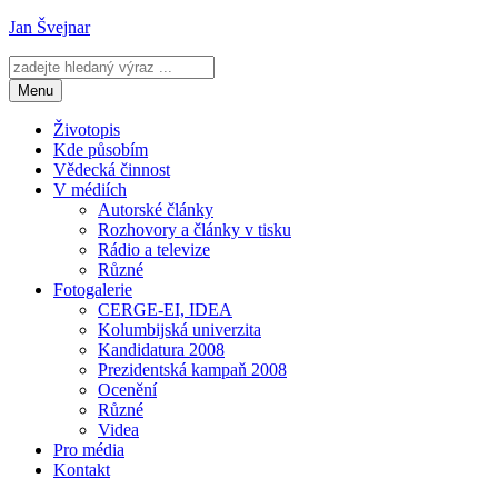
Přejít
Jan Švejnar
k
obsahu
webu
Menu
Životopis
Kde působím
Vědecká činnost
V médiích
Autorské články
Rozhovory a články v tisku
Rádio a televize
Různé
Fotogalerie
CERGE-EI, IDEA
Kolumbijská univerzita
Kandidatura 2008
Prezidentská kampaň 2008
Ocenění
Různé
Videa
Pro média
Kontakt