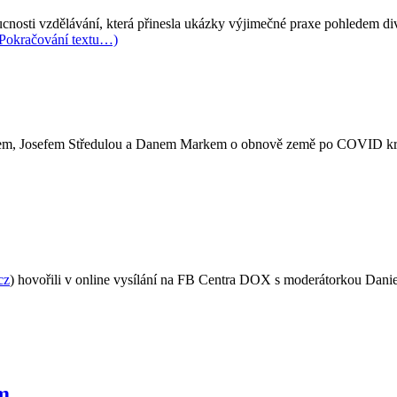
oucnosti vzdělávání, která přinesla ukázky výjimečné praxe pohledem di
Pokračování textu…)
arem, Josefem Středulou a Danem Markem o obnově země po COVID kri
cz
) hovořili v online vysílání na FB Centra DOX s moderátorkou Dani
m