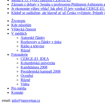
Média a 35. výročí založení CERGE-EI
Záznam z debaty v Senátu s profesorem Philippem Aghionem a
Je ekonomie vůbec věda? Jak před 35 lety vznikal CERGE-EI a 
Klidně se zadlužme, ale hlavně ať už Česko vyčuhuje. Průměr j
Životopis
Kde působím
Vědecká činnost
V médiích
Autorské články
Rozhovory a články v tisku
Rádio a televize
Různé
Fotogalerie
CERGE-EI, IDEA
Kolumbijská univerzita
Kandidatura 2008
Prezidentská kampaň 2008
Ocenění
Různé
Videa
Pro média
Kontakt
email:
info@jansvejnar.cz