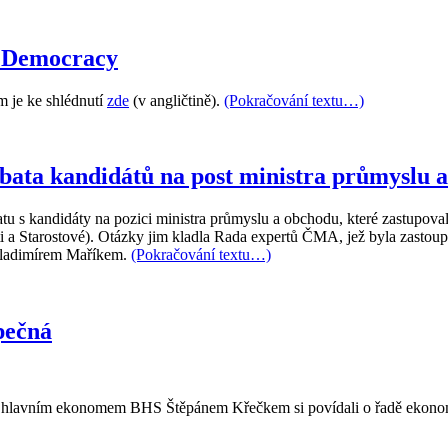
e Democracy
 je ke shlédnutí
zde
(v angličtině).
(Pokračování textu…)
bata kandidátů na post ministra průmyslu 
u s kandidáty na pozici ministra průmyslu a obchodu, které zastupo
ráti a Starostové). Otázky jim kladla Rada expertů ČMA, jež byla zas
Vladimírem Maříkem.
(Pokračování textu…)
pečná
 s hlavním ekonomem BHS Štěpánem Křečkem si povídali o řadě ekono