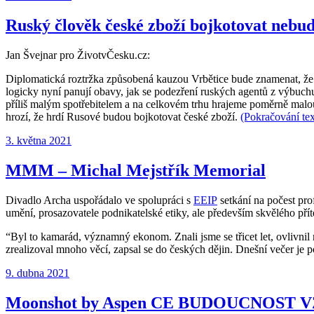
Ruský člověk české zboží bojkotovat nebu
Jan Švejnar pro ŽivotvČesku.cz:
Diplomatická roztržka způsobená kauzou Vrbětice bude znamenat, ž
logicky nyní panují obavy, jak se podezření ruských agentů z výbuch
příliš malým spotřebitelem a na celkovém trhu hrajeme poměrně malou
hrozí, že hrdí Rusové budou bojkotovat české zboží.
(Pokračování te
Publikováno:
3. května 2021
MMM – Michal Mejstřík Memorial
Divadlo Archa uspořádalo ve spolupráci s
EEIP
setkání na počest pro
umění, prosazovatele podnikatelské etiky, ale především skvělého pří
“Byl to kamarád, významný ekonom. Znali jsme se třicet let, ovlivnil m
zrealizoval mnoho věcí, zapsal se do českých dějin. Dnešní večer je po
Publikováno:
9. dubna 2021
Moonshot by Aspen CE BUDOUCNOST