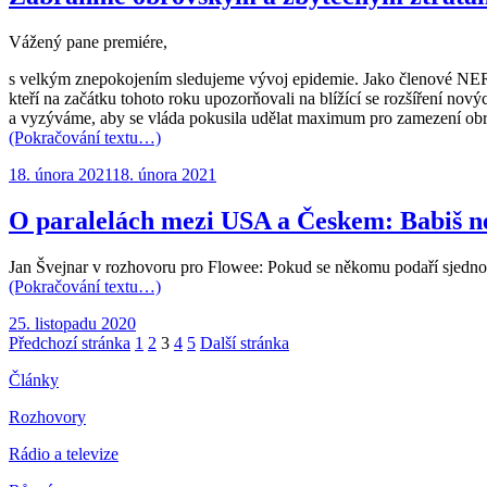
Vážený pane premiére,
s velkým znepokojením sledujeme vývoj epidemie. Jako členové NERV,
kteří na začátku tohoto roku upozorňovali na blížící se rozšíření nov
a vyzýváme, aby se vláda pokusila udělat maximum pro zamezení obro
(Pokračování textu…)
Publikováno:
18. února 2021
18. února 2021
O paralelách mezi USA a Českem: Babiš n
Jan Švejnar v rozhovoru pro Flowee: Pokud se někomu podaří sjednotit
(Pokračování textu…)
Publikováno:
25. listopadu 2020
Stránkování
Stránka:
Stránka:
Stránka:
Stránka:
Stránka:
Předchozí stránka
1
2
3
4
5
Další stránka
příspěvků
Články
Rozhovory
Rádio a televize