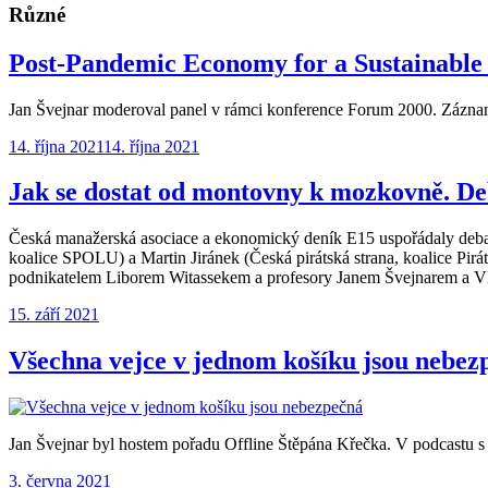
Různé
Post-Pandemic Economy for a Sustainabl
Jan Švejnar moderoval panel v rámci konference Forum 2000. Záznam
Publikováno:
14. října 2021
14. října 2021
Jak se dostat od montovny k mozkovně. De
Česká manažerská asociace a ekonomický deník E15 uspořádaly debat
koalice SPOLU) a Martin Jiránek (Česká pirátská strana, koalice Pi
podnikatelem Liborem Witassekem a profesory Janem Švejnarem a 
Publikováno:
15. září 2021
Všechna vejce v jednom košíku jsou nebez
Jan Švejnar byl hostem pořadu Offline Štěpána Křečka. V podcastu
Publikováno:
3. června 2021