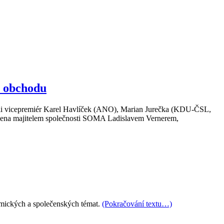
a obchodu
vali vicepremiér Karel Havlíček (ANO), Marian Jurečka (KDU-ČSL,
toupena majitelem společnosti SOMA Ladislavem Vernerem,
mických a společenských témat.
(Pokračování textu…)