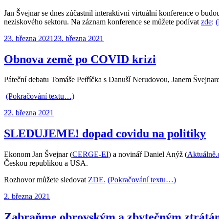
Jan Švejnar se dnes zúčastnil interaktivní virtuální konference o bud
neziskového sektoru. Na záznam konference se můžete podívat
zde
:
(
Publikováno:
23. března 2021
23. března 2021
Obnova země po COVID krizi
Páteční debatu Tomáše Petříčka s Danuší Nerudovou, Janem Švejn
(Pokračování textu…)
Publikováno:
22. března 2021
SLEDUJEME! dopad covidu na politiky
Ekonom Jan Švejnar (
CERGE-EI
) a novinář Daniel Anýž (
Aktuálně.
Českou republikou a USA.
Rozhovor můžete sledovat
ZDE.
(Pokračování textu…)
Publikováno:
2. března 2021
Zabraňme obrovským a zbytečným ztrátá