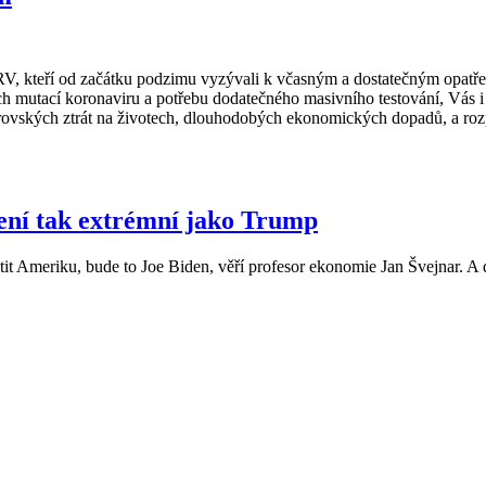
 kteří od začátku podzimu vyzývali k včasným a dostatečným opatřením
ých mutací koronaviru a potřebu dodatečného masivního testování, Vás i 
vských ztrát na životech, dlouhodobých ekonomických dopadů, a rozpad
ení tak extrémní jako Trump
 Ameriku, bude to Joe Biden, věří profesor ekonomie Jan Švejnar. A do