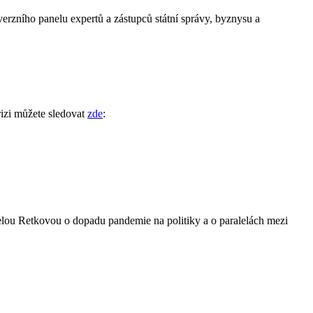
verzního panelu expertů a zástupců státní správy, byznysu a
zi můžete sledovat
zde
:
elou Retkovou o dopadu pandemie na politiky a o paralelách mezi