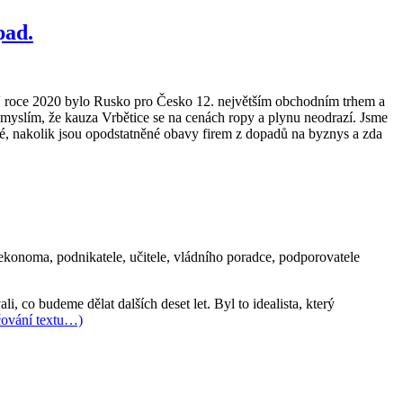
pad.
 roce 2020 bylo Rusko pro Česko 12. největším obchodním trhem a
myslím, že kauza Vrbětice se na cenách ropy a plynu neodrazí. Jsme
ké, nakolik jsou opodstatněné obavy firem z dopadů na byznys a zda
ekonoma, podnikatele, učitele, vládního poradce, podporovatele
, co budeme dělat dalších deset let. Byl to idealista, který
čování textu…)