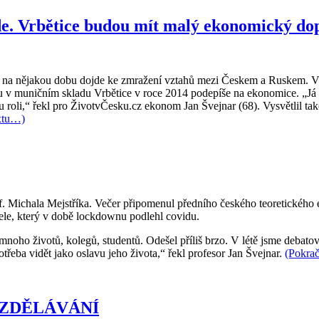
de. Vrbětice budou mít malý ekonomický do
e na nějakou dobu dojde ke zmražení vztahů mezi Českem a Ruskem. V
u v muničním skladu Vrbětice v roce 2014 podepíše na ekonomice. „Já 
 roli,“ řekl pro ŽivotvČesku.cz ekonom Jan Švejnar (68). Vysvětlil ta
xtu…)
f. Michala Mejstříka. Večer připomenul předního českého teoretického 
tele, který v době lockdownu podlehl covidu.
noho životů, kolegů, studentů. Odešel příliš brzo. V létě jsme debatovali
třeba vidět jako oslavu jeho života,“ řekl profesor Jan Švejnar.
(Pokra
 VZDĚLÁVÁNÍ