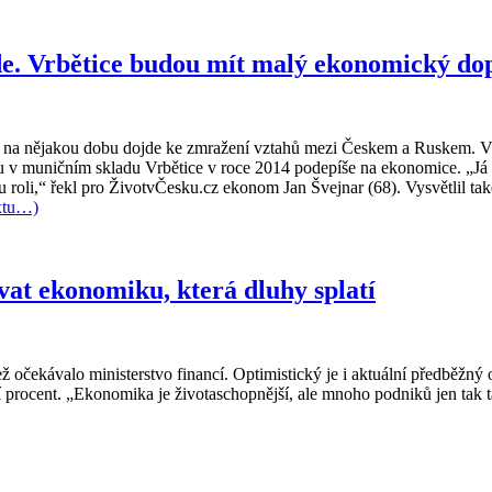
de. Vrbětice budou mít malý ekonomický do
e na nějakou dobu dojde ke zmražení vztahů mezi Českem a Ruskem. V
u v muničním skladu Vrbětice v roce 2014 podepíše na ekonomice. „Já 
 roli,“ řekl pro ŽivotvČesku.cz ekonom Jan Švejnar (68). Vysvětlil ta
xtu…)
vat ekonomiku, která dluhy splatí
čekávalo ministerstvo financí. Optimistický je i aktuální předběžný od
ří procent. „Ekonomika je životaschopnější, ale mnoho podniků jen tak