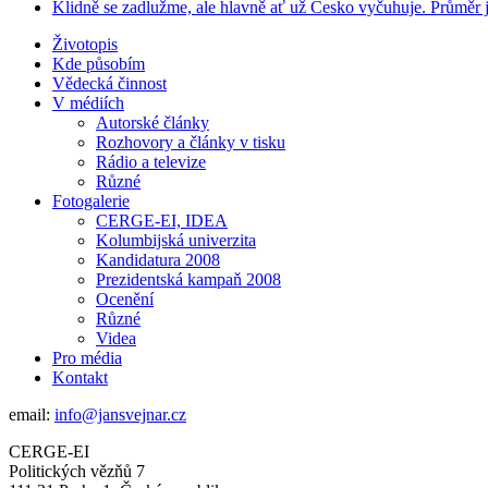
Klidně se zadlužme, ale hlavně ať už Česko vyčuhuje. Průměr j
Životopis
Kde působím
Vědecká činnost
V médiích
Autorské články
Rozhovory a články v tisku
Rádio a televize
Různé
Fotogalerie
CERGE-EI, IDEA
Kolumbijská univerzita
Kandidatura 2008
Prezidentská kampaň 2008
Ocenění
Různé
Videa
Pro média
Kontakt
email:
info@jansvejnar.cz
CERGE-EI
Politických vězňů 7