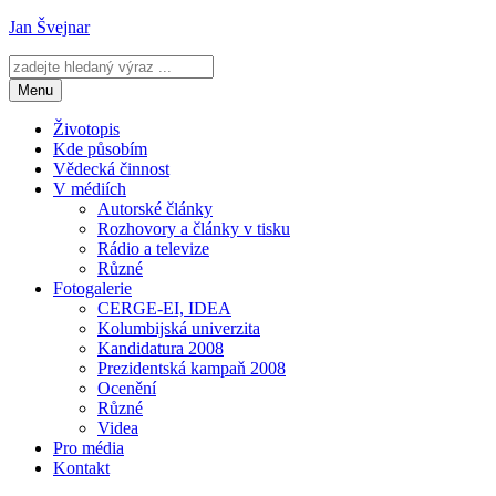
Přejít
Jan Švejnar
k
obsahu
webu
Menu
Životopis
Kde působím
Vědecká činnost
V médiích
Autorské články
Rozhovory a články v tisku
Rádio a televize
Různé
Fotogalerie
CERGE-EI, IDEA
Kolumbijská univerzita
Kandidatura 2008
Prezidentská kampaň 2008
Ocenění
Různé
Videa
Pro média
Kontakt