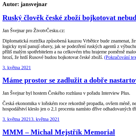
Autor:
jansvejnar
Ruský člověk české zboží bojkotovat nebu
Jan Švejnar pro ŽivotvČesku.cz:
Diplomatická roztržka způsobená kauzou Vrbětice bude znamenat, ž
logicky nyní panují obavy, jak se podezření ruských agentů z výbuch
příliš malým spotřebitelem a na celkovém trhu hrajeme poměrně malou
hrozí, že hrdí Rusové budou bojkotovat české zboží.
(Pokračování te
Publikováno:
3. května 2021
Máme prostor se zadlužit a dobře nastarto
Jan Švejnar byl hostem Českého rozhlasu v pořadu Interview Plus.
Česká ekonomika v loňském roce rekordně propadla, ovšem méně, než o
hospodářství kleslo jen o 2,1 procenta namísto dříve odhadovaných t
Publikováno:
3. května 2021
3. května 2021
MMM – Michal Mejstřík Memorial