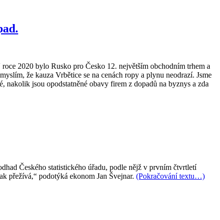
pad.
 roce 2020 bylo Rusko pro Česko 12. největším obchodním trhem a
myslím, že kauza Vrbětice se na cenách ropy a plynu neodrazí. Jsme
ké, nakolik jsou opodstatněné obavy firem z dopadů na byznys a zda
had Českého statistického úřadu, podle nějž v prvním čtvrtletí
 tak přežívá,“ podotýká ekonom Jan Švejnar.
(Pokračování textu…)