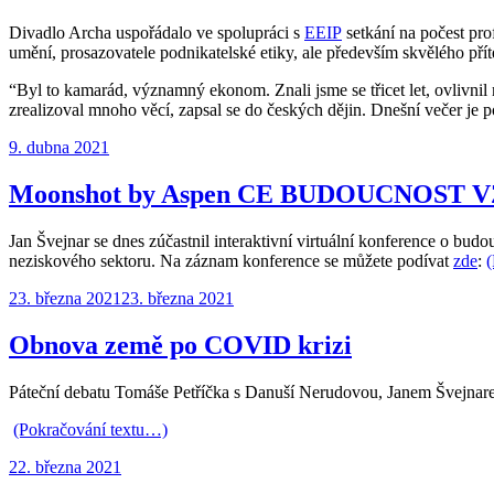
Divadlo Archa uspořádalo ve spolupráci s
EEIP
setkání na počest pro
umění, prosazovatele podnikatelské etiky, ale především skvělého pří
“Byl to kamarád, významný ekonom. Znali jsme se třicet let, ovlivnil m
zrealizoval mnoho věcí, zapsal se do českých dějin. Dnešní večer je po
Publikováno:
9. dubna 2021
Moonshot by Aspen CE BUDOUCNOST
Jan Švejnar se dnes zúčastnil interaktivní virtuální konference o bud
neziskového sektoru. Na záznam konference se můžete podívat
zde
:
(
Publikováno:
23. března 2021
23. března 2021
Obnova země po COVID krizi
Páteční debatu Tomáše Petříčka s Danuší Nerudovou, Janem Švejn
(Pokračování textu…)
Publikováno:
22. března 2021