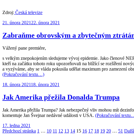
Zdroj:
Česká televize
Publikováno:
21. února 2021
22. února 2021
Zabraňme obrovským a zbytečným ztrátá
Vážený pane premiére,
s velkým znepokojením sledujeme vývoj epidemie. Jako členové NERV,
kteří na začátku tohoto roku upozorňovali na blížící se rozšíření nov
a vyzýváme, aby se vláda pokusila udělat maximum pro zamezení obro
(Pokračování textu…)
Publikováno:
18. února 2021
18. února 2021
Jak Amerika přežila Donalda Trumpa
Jak Amerika přežila Trumpa? Jak nebezpečný vliv mohou mít dezinform
komentuje Jan Švejnar nedávné události v USA.
(Pokračování textu
Publikováno:
17. ledna 2021
Stránkování
Stránka:
Stránka:
Stránka:
Stránka:
Stránka:
Stránka:
Stránka:
Stránka:
Stránka:
Stránka:
Stránka:
Stránka:
Stránka:
Předchozí stránka
1
…
10
11
12
13
14
15
16
17
18
19
20
…
51
Další