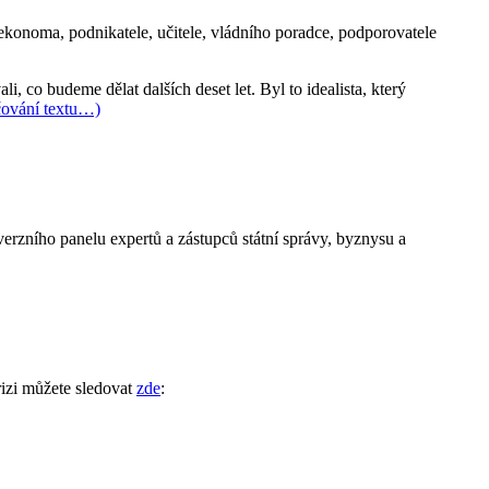
ekonoma, podnikatele, učitele, vládního poradce, podporovatele
, co budeme dělat dalších deset let. Byl to idealista, který
čování textu…)
verzního panelu expertů a zástupců státní správy, byznysu a
zi můžete sledovat
zde
: