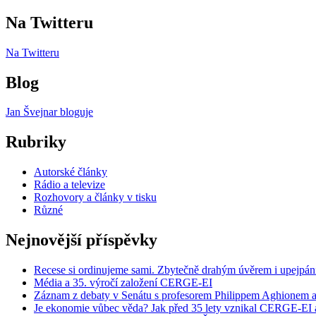
příspěvků
Na Twitteru
Na Twitteru
Blog
Jan Švejnar bloguje
Rubriky
Autorské články
Rádio a televize
Rozhovory a články v tisku
Různé
Nejnovější příspěvky
Recese si ordinujeme sami. Zbytečně drahým úvěrem i upejpán
Média a 35. výročí založení CERGE-EI
Záznam z debaty v Senátu s profesorem Philippem Aghionem a
Je ekonomie vůbec věda? Jak před 35 lety vznikal CERGE-EI a 