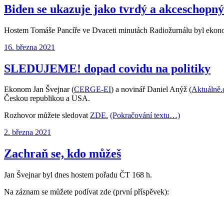
Biden se ukazuje jako tvrdý a akceschopný
Hostem Tomáše Pancíře ve Dvaceti minutách Radiožurnálu byl ekon
Publikováno:
16. března 2021
SLEDUJEME! dopad covidu na politiky
Ekonom Jan Švejnar (
CERGE-EI
) a novinář Daniel Anýž (
Aktuálně.
Českou republikou a USA.
Rozhovor můžete sledovat
ZDE.
(Pokračování textu…)
Publikováno:
2. března 2021
Zachraň se, kdo můžeš
Jan Švejnar byl dnes hostem pořadu ČT 168 h.
Na záznam se můžete podívat zde (první příspěvek):