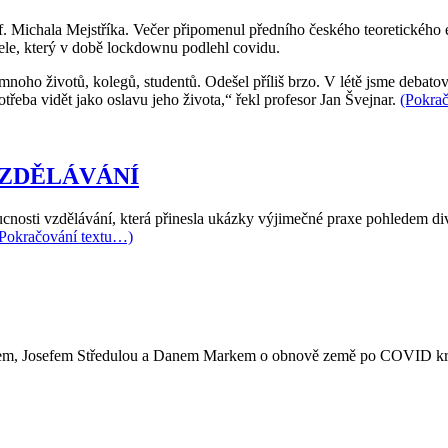
f. Michala Mejstříka. Večer připomenul předního českého teoretického 
tele, který v době lockdownu podlehl covidu.
noho životů, kolegů, studentů. Odešel příliš brzo. V létě jsme debatovali
třeba vidět jako oslavu jeho života,“ řekl profesor Jan Švejnar.
(Pokra
 VZDĚLÁVÁNÍ
oucnosti vzdělávání, která přinesla ukázky výjimečné praxe pohledem di
Pokračování textu…)
arem, Josefem Středulou a Danem Markem o obnově země po COVID kri