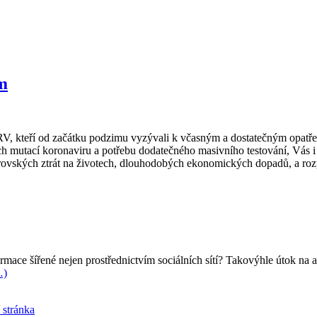
m
 kteří od začátku podzimu vyzývali k včasným a dostatečným opatřením
ých mutací koronaviru a potřebu dodatečného masivního testování, Vás i 
vských ztrát na životech, dlouhodobých ekonomických dopadů, a rozpad
ace šířené nejen prostřednictvím sociálních sítí
? Takovýhle útok na a
…)
 stránka