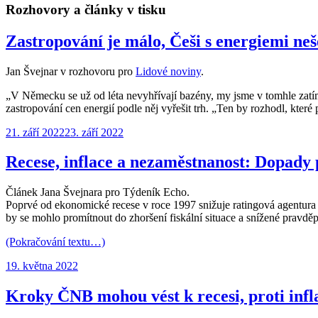
Rozhovory a články v tisku
Zastropování je málo, Češi s energiemi ne
Jan Švejnar v rozhovoru pro
Lidové noviny
.
„V Německu se už od léta nevyhřívají bazény, my jsme v tomhle za
zastropování cen energií podle něj vyřešit trh. „Ten by rozhodl, které 
Publikováno:
21. září 2022
23. září 2022
Recese, inflace a nezaměstnanost: Dopady 
Článek Jana Švejnara pro Týdeník Echo.
Poprvé od ekonomické recese v roce 1997 snižuje ratingová agentura 
by se mohlo promítnout do zhoršení fiskální situace a snížené pravdě
(Pokračování textu…)
Publikováno:
19. května 2022
Kroky ČNB mohou vést k recesi, proti inf