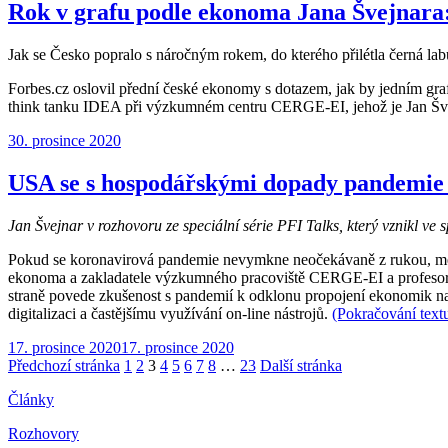
Rok v grafu podle ekonoma Jana Švejnara:
Jak se Česko popralo s náročným rokem, do kterého přilétla černá la
Forbes.cz oslovil přední české ekonomy s dotazem, jak by jedním g
think tanku IDEA při výzkumném centru
CERGE-EI
, jehož je Jan Š
Publikováno:
30. prosince 2020
USA se s hospodářskými dopady pandemie
Jan Švejnar v rozhovoru ze speciální série PFI Talks, který vznikl ve
Pokud se koronavirová pandemie nevymkne neočekávaně z rukou, měl by
ekonoma a zakladatele výzkumného pracoviště CERGE-EI a profesora 
straně povede zkušenost s pandemií k odklonu propojení ekonomik nap
digitalizaci a častějšímu využívání on-line nástrojů.
(Pokračování tex
Publikováno:
17. prosince 2020
17. prosince 2020
Stránkování
Stránka:
Stránka:
Stránka:
Stránka:
Stránka:
Stránka:
Stránka:
Stránka:
Stránka:
Předchozí stránka
1
2
3
4
5
6
7
8
…
23
Další stránka
příspěvků
Články
Rozhovory