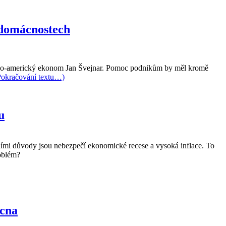
i domácnostech
esko-americký ekonom Jan Švejnar. Pomoc podnikům by měl kromě
Pokračování textu…)
u
vními důvody jsou nebezpečí ekonomické recese a vysoká inflace. To
roblém?
ucna