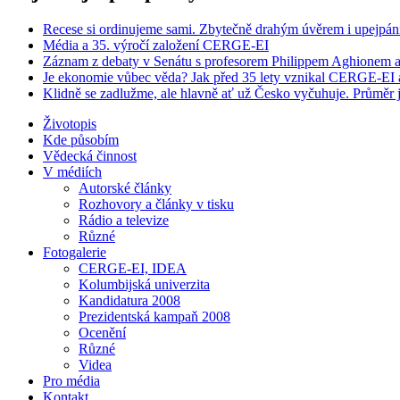
Recese si ordinujeme sami. Zbytečně drahým úvěrem i upejpán
Média a 35. výročí založení CERGE-EI
Záznam z debaty v Senátu s profesorem Philippem Aghionem a
Je ekonomie vůbec věda? Jak před 35 lety vznikal CERGE-EI a 
Klidně se zadlužme, ale hlavně ať už Česko vyčuhuje. Průměr j
Životopis
Kde působím
Vědecká činnost
V médiích
Autorské články
Rozhovory a články v tisku
Rádio a televize
Různé
Fotogalerie
CERGE-EI, IDEA
Kolumbijská univerzita
Kandidatura 2008
Prezidentská kampaň 2008
Ocenění
Různé
Videa
Pro média
Kontakt