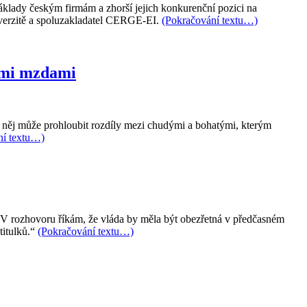
klady českým firmám a zhorší jejich konkurenční pozici na
iverzitě a spoluzakladatel CERGE-EI.
(Pokračování textu…)
kými mzdami
něj může prohloubit rozdíly mezi chudými a bohatými, kterým
ní textu…)
. V rozhovoru říkám, že vláda by měla být obezřetná v předčasném
titulků.“
(Pokračování textu…)