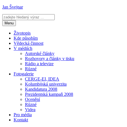
Přejít
Jan Švejnar
k
obsahu
webu
Menu
Životopis
Kde působím
Vědecká činnost
V médiích
Autorské články
Rozhovory a články v tisku
Rádio a televize
Různé
Fotogalerie
CERGE-EI, IDEA
Kolumbijská univerzita
Kandidatura 2008
Prezidentská kampaň 2008
Ocenění
Různé
Videa
Pro média
Kontakt