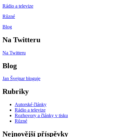
Rádio a televize
Různé
Blog
Na Twitteru
Na Twitteru
Blog
Jan Švejnar bloguje
Rubriky
Autorské články
Rádio a televize
Rozhovory a články v tisku
Různé
Nejnovější příspěvky