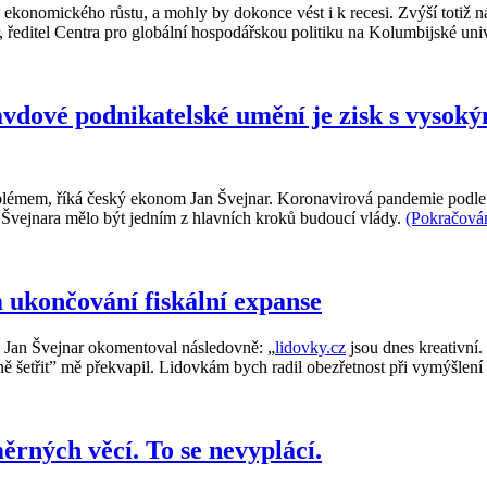
nomického růstu, a mohly by dokonce vést i k recesi. Zvýší totiž ná
, ředitel Centra pro globální hospodářskou politiku na Kolumbijské un
avdové podnikatelské umění je zisk s vyso
lémem, říká český ekonom Jan Švejnar. Koronavirová pandemie podle 
e Švejnara mělo být jedním z hlavních kroků budoucí vlády.
(Pokračová
 ukončování fiskální expanse
ý Jan Švejnar okomentoval následovně: „
lidovky.cz
jsou dnes kreativní
ě šetřit” mě překvapil. Lidovkám bych radil obezřetnost při vymýšlení 
rných věcí. To se nevyplácí.