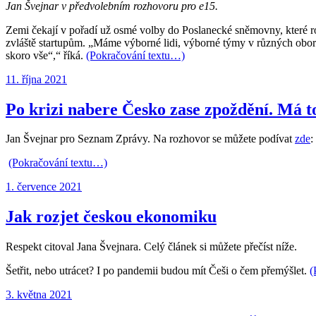
Jan Švejnar v předvolebním rozhovoru pro e15.
Zemi čekají v pořadí už osmé volby do Poslanecké sněmovny, které 
zvláště startupům. „Máme výborné lidi, výborné týmy v různých obor
skoro vše“,“ říká.
(Pokračování textu…)
Publikováno:
11. října 2021
Po krizi nabere Česko zase zpoždění. Má to
Jan Švejnar pro Seznam Zprávy. Na rozhovor se můžete podívat
zde
:
(Pokračování textu…)
Publikováno:
1. července 2021
Jak rozjet českou ekonomiku
Respekt citoval Jana Švejnara. Celý článek si můžete přečíst níže.
Šetřit, nebo utrácet? I po pandemii budou mít Češi o čem přemýšlet.
(
Publikováno:
3. května 2021