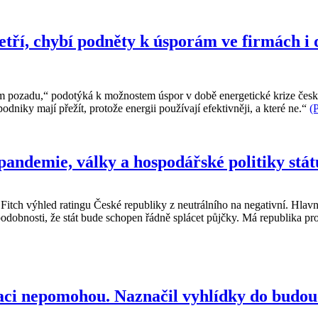
šetří, chybí podněty k úsporám ve firmách 
tím pozadu,“ podotýká k možnostem úspor v době energetické krize č
podniky mají přežít, protože energii používají efektivněji, a které ne.“
(
pandemie, války a hospodářské politiky stát
Fitch výhled ratingu České republiky z neutrálního na negativní. Hla
podobnosti, že stát bude schopen řádně splácet půjčky. Má republika p
laci nepomohou. Naznačil vyhlídky do budo