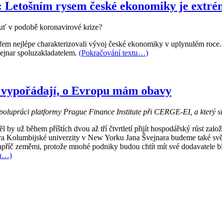
 Letošním rysem české ekonomiky je extrém
buť v podobě koronavirové krize?
rafem nejlépe charakterizovali vývoj české ekonomiky v uplynulém ro
vejnar spoluzakladatelem.
(Pokračování textu…)
 vypořádají, o Evropu mám obavy
 spolupráci platformy Prague Finance Institute při CERGE-EI, a který s
 už během příštích dvou až tří čtvrtletí přijít hospodářský růst zalo
Kolumbijské univerzity v New Yorku Jana Švejnara budeme také svědk
říč zeměmi, protože mnohé podniky budou chtít mít své dodavatele blíž
tu…)