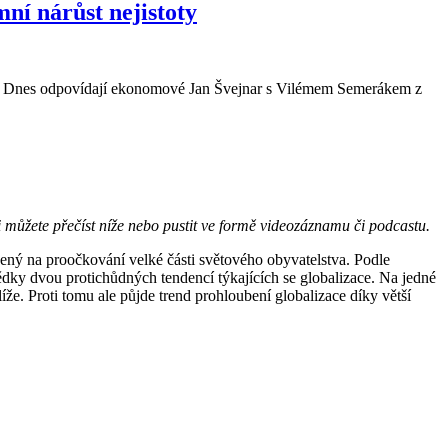
ní nárůst nejistoty
ce. Dnes odpovídají ekonomové Jan Švejnar s Vilémem Semerákem z
i můžete přečíst níže nebo pustit ve formě videozáznamu či podcastu.
žený na proočkování velké části světového obyvatelstva. Podle
y dvou protichůdných tendencí týkajících se globalizace. Na jedné
e. Proti tomu ale půjde trend prohloubení globalizace díky větší