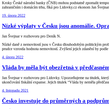
Kroky České národní banky (ČNB) mohou podstatně zpomalit tempo eko
zahraničním i domácím trhu, říká pro Lidovky.cz ekonom Jan Švejnar
Publikováno:
19. února 2022
Nízké výplaty v Česku jsou anomálie. Opr
Jan Švejnar v rozhovoru pro Deník N.
Nízké daně z nemovitostí jsou v Česku dlouhodobým politickým prob
prudce vzrostla hodnota nemovitostí. Zvýšení jejich zdanění by podl
Publikováno:
4. února 2022
Vláda by měla být obezřetná v předčasném
Jan Švejnar v rozhovoru pro Lidovky. Upozorňujeme na titulek, kter
ukončování fiskální expanse. Jejich titulek “Vláda by neměla předčasn
Publikováno:
4. listopadu 2021
Česko investuje do průměrných a podprůmě