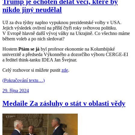
Trump je ochoten dělat věci, které by
nikdo jiný neudělal
Už za dva týdny naplno vypuknou prezidentské volby v USA.
Jejich výsledek ovlivní na příští čtyři roky světovou politiku.
V Evropě hlavně další vývoj války na Ukrajině. Co všechno máme
během voleb a po nich sledovat?
Hostem
Ptám se já
byl profesor ekonomie na Kolumbijské
univerzitě a předseda Výkonného a dozorčího výboru CERGE-EI
a ředitel think-tanku IDEA Jan Švejnar.
Celý rozhovor si můžete pustit
zde
.
(Pokračování textu…)
Publikováno:
29. října 2024
Medaile Za zásluhy o stát v oblasti vědy