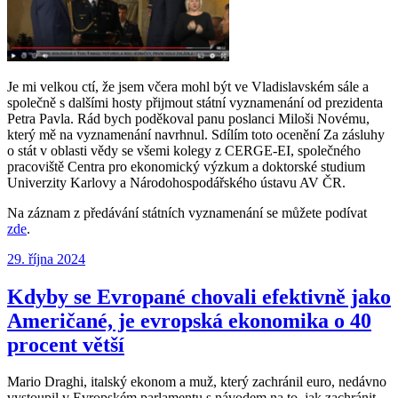
Je mi velkou ctí, že jsem včera mohl být ve Vladislavském sále a
společně s dalšími hosty přijmout státní vyznamenání od prezidenta
Petra Pavla. Rád bych poděkoval panu poslanci Miloši Novému,
který mě na vyznamenání navrhnul. Sdílím toto ocenění Za zásluhy
o stát v oblasti vědy se všemi kolegy z CERGE-EI, společného
pracoviště Centra pro ekonomický výzkum a doktorské studium
Univerzity Karlovy a Národohospodářského ústavu AV ČR.
Na záznam z předávání státních vyznamenání se můžete podívat
zde
.
Publikováno:
29. října 2024
Kdyby se Evropané chovali efektivně jako
Američané, je evropská ekonomika o 40
procent větší
Mario Draghi, italský ekonom a muž, který zachránil euro, nedávno
vystoupil v Evropském parlamentu s návodem na to, jak zachránit