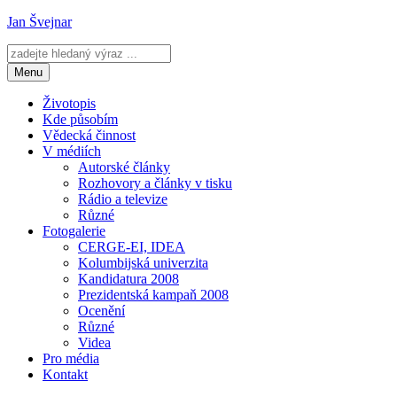
Přejít
Jan Švejnar
k
obsahu
webu
Menu
Životopis
Kde působím
Vědecká činnost
V médiích
Autorské články
Rozhovory a články v tisku
Rádio a televize
Různé
Fotogalerie
CERGE-EI, IDEA
Kolumbijská univerzita
Kandidatura 2008
Prezidentská kampaň 2008
Ocenění
Různé
Videa
Pro média
Kontakt