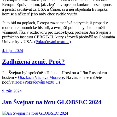
Evropu. Zprávu o tom, jak zlepšit evropskou konkurenceschopnost
a přestat zaostávat za USA a Čínou, si u něj objednala Evropská
komise a některé jeho rady chce rychle využít.
Je to bití na poplach, Evropa zaznamenává nejrychlejší propad v
moderní ekonomické historii, a evropští politici by si toho měli
všimnout, říká v rozhovoru pro
Lidovky.cz
profesor Jan Švejnar z
pražského institutu CERGE-EI, který zároveň přednáší na Columbia
University v USA.
(Pokračování textu…)
Publikováno:
4. října 2024
Zadlužená země. Proč?
Jan Švejnar byl společně s Helenou Horskou a Jiřím Rusnokem
hostem v
Otázkách Václava Moravce
. Na záznam se můžete
podívat
zde
:
(Pokračování textu…)
Publikováno:
9. září 2024
Jan Švejnar na fóru GLOBSEC 2024