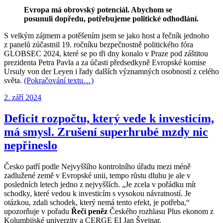
Evropa má obrovský potenciál. Abychom se
posunuli dopředu, potřebujeme politické odhodlání.
S velkým zájmem a potěšením jsem se jako host a řečník jednoho
z panelů zúčastnil 19. ročníku bezpečnostně politického fóra
GLOBSEC 2024, které se po tři dny konalo v Praze pod záštitou
prezidenta Petra Pavla a za účasti předsedkyně Evropské komise
Ursuly von der Leyen i řady dalších významných osobností z celého
světa.
(Pokračování textu…)
Publikováno:
2. září 2024
Deficit rozpočtu, který vede k investicím,
má smysl. Zrušení superhrubé mzdy nic
nepřineslo
Česko patří podle Nejvyššího kontrolního úřadu mezi méně
zadlužené země v Evropské unii, tempo růstu dluhu je ale v
posledních letech jedno z nejvyšších. „Je zcela v pořádku mít
schodky, které vedou k investicím s vysokou návratností. Je
otázkou, zdali schodek, který nemá tento efekt, je potřeba,“
upozorňuje v pořadu
Řečí peněz
Českého rozhlasu Plus ekonom z
Kolumbijské univerzity a CERGE EI Jan Švejnar.