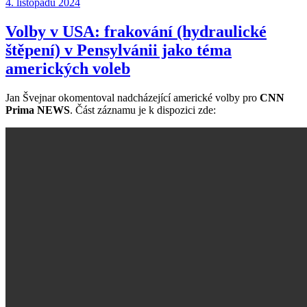
Publikováno:
4. listopadu 2024
Volby v USA: frakování (hydraulické
štěpení) v Pensylvánii jako téma
amerických voleb
Jan Švejnar okomentoval nadcházející americké volby pro
CNN
Prima NEWS
. Část záznamu je k dispozici zde: