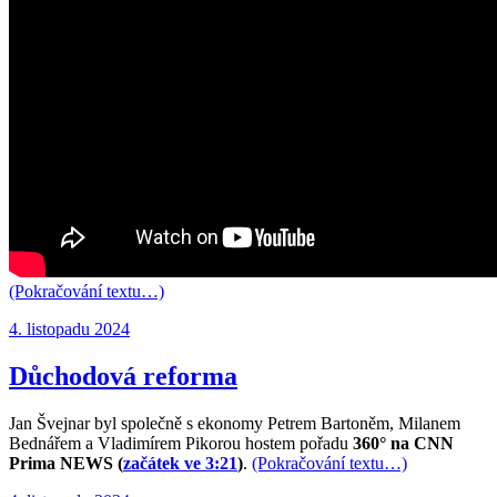
(Pokračování textu…)
Publikováno:
4. listopadu 2024
Důchodová reforma
Jan Švejnar byl společně s ekonomy Petrem Bartoněm, Milanem
Bednářem a Vladimírem Pikorou hostem pořadu
360° na CNN
Prima NEWS (
začátek ve 3:21
)
.
(Pokračování textu…)