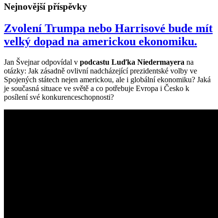
Nejnovější příspěvky
Zvolení Trumpa nebo Harrisové bude mít
velký dopad na americkou ekonomiku.
Jan Švejnar odpovídal v
podcastu Luďka Niedermayera
na
otázky: Jak zásadně ovlivní nadcházející prezidentské volby ve
Spojených státech nejen americkou, ale i globální ekonomiku? Jaká
je současná situace ve světě a co potřebuje Evropa i Česko k
posílení své konkurenceschopnosti?