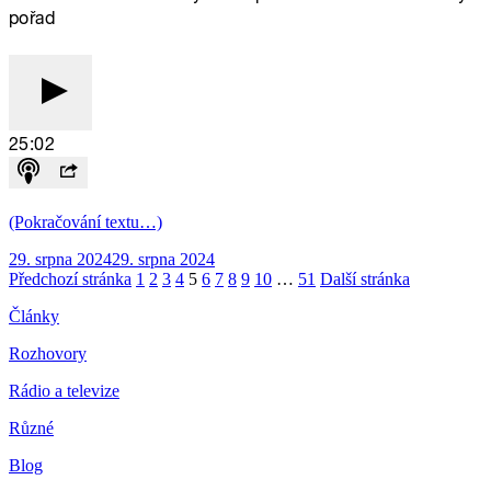
(Pokračování textu…)
Publikováno:
29. srpna 2024
29. srpna 2024
Stránkování
Stránka:
Stránka:
Stránka:
Stránka:
Stránka:
Stránka:
Stránka:
Stránka:
Stránka:
Stránka:
Stránka:
Předchozí stránka
1
2
3
4
5
6
7
8
9
10
…
51
Další stránka
příspěvků
Články
Rozhovory
Rádio a televize
Různé
Blog