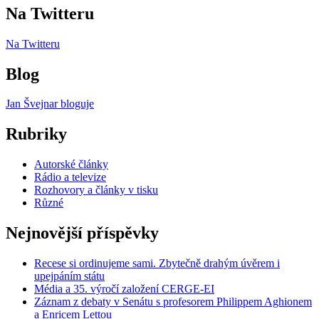
Na Twitteru
Na Twitteru
Blog
Jan Švejnar bloguje
Rubriky
Autorské články
Rádio a televize
Rozhovory a články v tisku
Různé
Nejnovější příspěvky
Recese si ordinujeme sami. Zbytečně drahým úvěrem i
upejpáním státu
Média a 35. výročí založení CERGE-EI
Záznam z debaty v Senátu s profesorem Philippem Aghionem
a Enricem Lettou