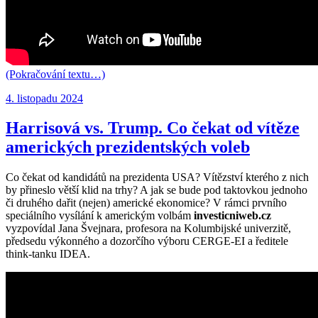
(Pokračování textu…)
Publikováno:
4. listopadu 2024
Harrisová vs. Trump. Co čekat od vítěze
amerických prezidentských voleb
Co čekat od kandidátů na prezidenta USA? Vítězství kterého z nich
by přineslo větší klid na trhy? A jak se bude pod taktovkou jednoho
či druhého dařit (nejen) americké ekonomice? V rámci prvního
speciálního vysílání k americkým volbám
investicniweb.cz
vyzpovídal Jana Švejnara, profesora na Kolumbijské univerzitě,
předsedu výkonného a dozorčího výboru CERGE-EI a ředitele
think-tanku IDEA.