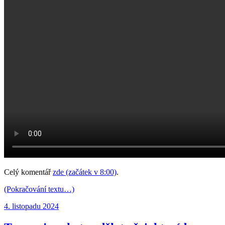
Celý komentář
zde (začátek v 8:00)
.
(Pokračování textu…)
Publikováno:
4. listopadu 2024