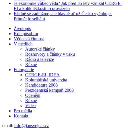
Je ekonomie vůbec věda? Jak před 35 lety vznikal CERGE-
EI a kolik těžkostí to provázelo
Klidně se zadlužme, ale hlavně ať už Česko vyčuhuje.
Průměr je selhání
Životopis
Kde působím
Vědecká činnost
V médiích
Autorské články
Rozhovory a články v tisku
Rádio a televize
Různé
Fotogalerie
CERGE-EI, IDEA
Kolumbijská univerzita
Kandidatura 2008
Prezidentská kampaň 2008
Ocenění
Různé
Videa
Pro média
Kontakt
email:
info@jansvejnar.cz