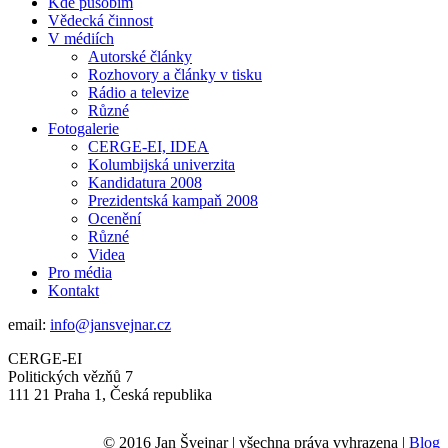
Kde působím
Vědecká činnost
V médiích
Autorské články
Rozhovory a články v tisku
Rádio a televize
Různé
Fotogalerie
CERGE-EI, IDEA
Kolumbijská univerzita
Kandidatura 2008
Prezidentská kampaň 2008
Ocenění
Různé
Videa
Pro média
Kontakt
email:
info@jansvejnar.cz
CERGE-EI
Politických vězňů 7
111 21 Praha 1, Česká republika
© 2016 Jan Švejnar | všechna práva vyhrazena |
Blog