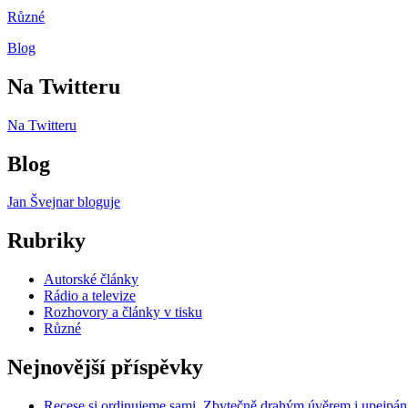
Různé
Blog
Na Twitteru
Na Twitteru
Blog
Jan Švejnar bloguje
Rubriky
Autorské články
Rádio a televize
Rozhovory a články v tisku
Různé
Nejnovější příspěvky
Recese si ordinujeme sami. Zbytečně drahým úvěrem i upejpán