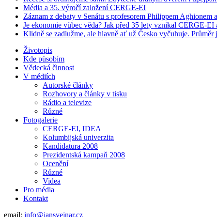
Média a 35. výročí založení CERGE-EI
Záznam z debaty v Senátu s profesorem Philippem Aghionem a
Je ekonomie vůbec věda? Jak před 35 lety vznikal CERGE-EI a 
Klidně se zadlužme, ale hlavně ať už Česko vyčuhuje. Průměr j
Životopis
Kde působím
Vědecká činnost
V médiích
Autorské články
Rozhovory a články v tisku
Rádio a televize
Různé
Fotogalerie
CERGE-EI, IDEA
Kolumbijská univerzita
Kandidatura 2008
Prezidentská kampaň 2008
Ocenění
Různé
Videa
Pro média
Kontakt
email:
info@jansvejnar.cz