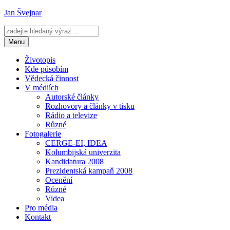
Přejít
Jan Švejnar
k
obsahu
webu
Menu
Životopis
Kde působím
Vědecká činnost
V médiích
Autorské články
Rozhovory a články v tisku
Rádio a televize
Různé
Fotogalerie
CERGE-EI, IDEA
Kolumbijská univerzita
Kandidatura 2008
Prezidentská kampaň 2008
Ocenění
Různé
Videa
Pro média
Kontakt