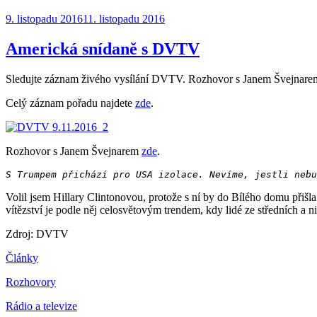
Publikováno:
9. listopadu 2016
11. listopadu 2016
Americká snídaně s DVTV
Sledujte záznam živého vysílání DVTV. Rozhovor s Janem Švejnarem
Celý záznam pořadu najdete
zde
.
Rozhovor s Janem Švejnarem
zde
.
S Trumpem přichází pro USA izolace. Nevíme, jestli nebu
Volil jsem Hillary Clintonovou, protože s ní by do Bílého domu přišl
vítězství je podle něj celosvětovým trendem, kdy lidé ze středních a niž
Zdroj: DVTV
Články
Rozhovory
Rádio a televize