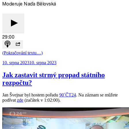
(Pokračování textu…)
Publikováno:
10. srpna 2023
10. srpna 2023
Jak zastavit strmý propad státního
rozpočtu?
Jan Švejnar byl hostem pořadu
90´ČT24
. Na záznam se můžete
podívat
zde
(začátek v 1:02:00).