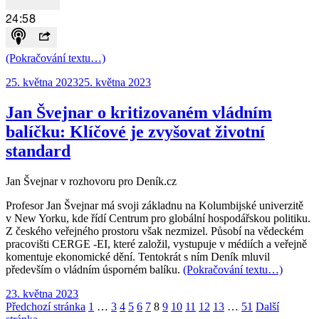
(Pokračování textu…)
Publikováno:
25. května 2023
25. května 2023
Jan Švejnar o kritizovaném vládním
balíčku: Klíčové je zvyšovat životní
standard
Jan Švejnar v rozhovoru pro Deník.cz
Profesor Jan Švejnar má svoji základnu na Kolumbijské univerzitě
v New Yorku, kde řídí Centrum pro globální hospodářskou politiku.
Z českého veřejného prostoru však nezmizel. Působí na vědeckém
pracovišti CERGE -EI, které založil, vystupuje v médiích a veřejně
komentuje ekonomické dění. Tentokrát s ním Deník mluvil
především o vládním úsporném balíku.
(Pokračování textu…)
Publikováno:
23. května 2023
Stránkování
Stránka:
Stránka:
Stránka:
Stránka:
Stránka:
Stránka:
Stránka:
Stránka:
Stránka:
Stránka:
Stránka:
Stránka:
Stránka:
Předchozí stránka
1
…
3
4
5
6
7
8
9
10
11
12
13
…
51
Další