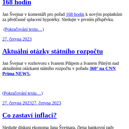
168 hodin
Jan Švejnar v komentáři pro pořad
168 hodin
k novým poplatkům
za předčasné splacení hypotéky. Sledujte v prvním příspěvku.
(Pokračování textu…)
Publikováno:
27. června 2023
Aktuální otázky státního rozpočtu
Jan Švejnar v rozhovoru s Ivanem Pilipem a Ivanem Pilným nad
aktuálními otázkami státního rozpočtu v pořadu
360°
na
CNN
Prima NEWS.
(Pokračování textu…)
Publikováno:
27. června 2023
27. června 2023
Co zastaví inflaci?
Sledujte diskusi ekonoma Jana Švejnara, člena bankovní rady