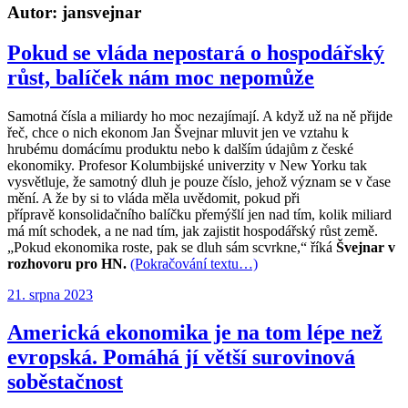
Autor:
jansvejnar
Pokud se vláda nepostará o hospodářský
růst, balíček nám moc nepomůže
S
amotná čísla a miliardy ho moc nezajímají. A když už na ně přijde
řeč, chce o nich ekonom Jan Švejnar mluvit jen ve vztahu k
hrubému domácímu produktu nebo k dalším údajům z české
ekonomiky. Profesor Kolumbijské univerzity v New Yorku tak
vysvětluje, že samotný dluh je pouze číslo, jehož význam se v čase
mění. A že by si to vláda měla uvědomit, pokud při
přípravě konsolidačního balíčku přemýšlí jen nad tím, kolik miliard
má mít schodek, a ne nad tím, jak zajistit hospodářský růst země.
„Pokud ekonomika roste, pak se dluh sám scvrkne,“ říká
Švejnar v
rozhovoru pro HN.
(Pokračování textu…)
Publikováno:
21. srpna 2023
Americká ekonomika je na tom lépe než
evropská. Pomáhá jí větší surovinová
soběstačnost