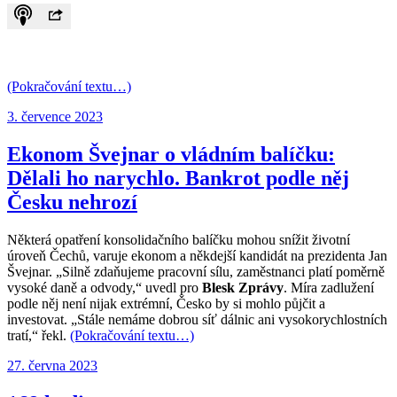
(Pokračování textu…)
Publikováno:
3. července 2023
Ekonom Švejnar o vládním balíčku:
Dělali ho narychlo. Bankrot podle něj
Česku nehrozí
Některá opatření konsolidačního balíčku mohou snížit životní
úroveň Čechů, varuje ekonom a někdejší kandidát na prezidenta Jan
Švejnar. „Silně zdaňujeme pracovní sílu, zaměstnanci platí poměrně
vysoké daně a odvody,“ uvedl pro
Blesk Zprávy
. Míra zadlužení
podle něj není nijak extrémní, Česko by si mohlo půjčit a
investovat. „Stále nemáme dobrou síť dálnic ani vysokorychlostních
tratí,“ řekl.
(Pokračování textu…)
Publikováno:
27. června 2023