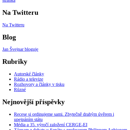
stránka
příspěvků
Na Twitteru
Na Twitteru
Blog
Jan Švejnar bloguje
Rubriky
Autorské články
Rádio a televize
Rozhovory a články v tisku
Různé
Nejnovější příspěvky
Recese si ordinujeme sami. Zbytečně drahým úvěrem i
upejpáním státu
Média a 35. výročí založení CERGE-EI
Záznam z debaty v Senátu s profesorem Philippem Aghionem