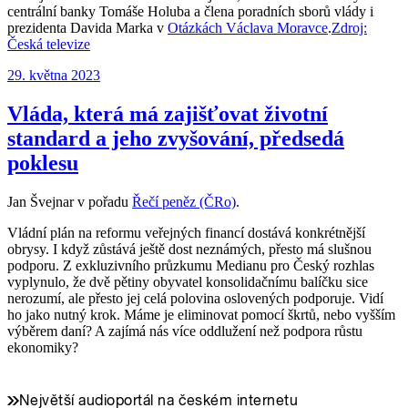
centrální banky Tomáše Holuba a člena poradních sborů vlády i
prezidenta Davida Marka v
Otázkách Václava Moravce
.
Zdroj:
Česká televize
Publikováno:
29. května 2023
Vláda, která má zajišťovat životní
standard a jeho zvyšování, předsedá
poklesu
Jan Švejnar v pořadu
Řečí peněz (ČRo)
.
Vládní plán na reformu veřejných financí dostává konkrétnější
obrysy. I když zůstává ještě dost neznámých, přesto má slušnou
podporu. Z exkluzivního průzkumu Medianu pro Český rozhlas
vyplynulo, že dvě pětiny obyvatel konsolidačnímu balíčku sice
nerozumí, ale přesto jej celá polovina oslovených podporuje. Vidí
ho jako nutný krok. Máme je eliminovat pomocí škrtů, nebo vyšším
výběrem daní? A zajímá nás více oddlužení než podpora růstu
ekonomiky?