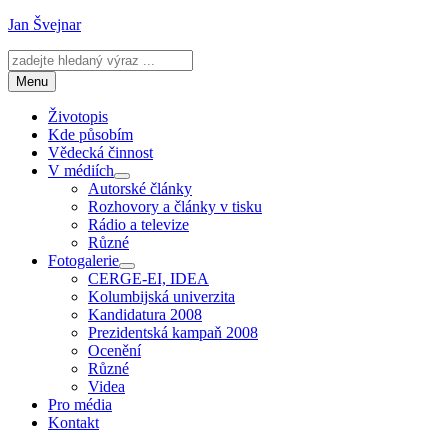
Přejít
Jan Švejnar
k
obsahu
webu
Menu
Životopis
Kde působím
Vědecká činnost
V médiích
Zobrazit
Autorské články
podřazené
Rozhovory a články v tisku
položky
Rádio a televize
Různé
Fotogalerie
Zobrazit
CERGE-EI, IDEA
podřazené
Kolumbijská univerzita
položky
Kandidatura 2008
Prezidentská kampaň 2008
Ocenění
Různé
Videa
Pro média
Kontakt