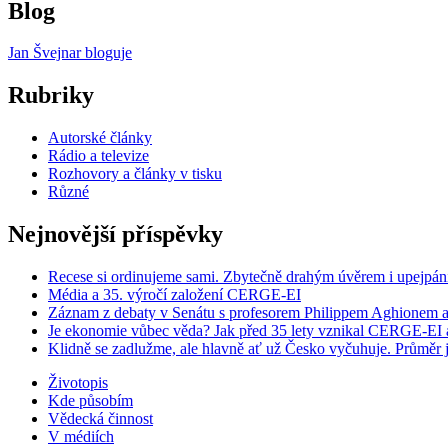
Blog
Jan Švejnar bloguje
Rubriky
Autorské články
Rádio a televize
Rozhovory a články v tisku
Různé
Nejnovější příspěvky
Recese si ordinujeme sami. Zbytečně drahým úvěrem i upejpán
Média a 35. výročí založení CERGE-EI
Záznam z debaty v Senátu s profesorem Philippem Aghionem a
Je ekonomie vůbec věda? Jak před 35 lety vznikal CERGE-EI a 
Klidně se zadlužme, ale hlavně ať už Česko vyčuhuje. Průměr j
Životopis
Kde působím
Vědecká činnost
V médiích