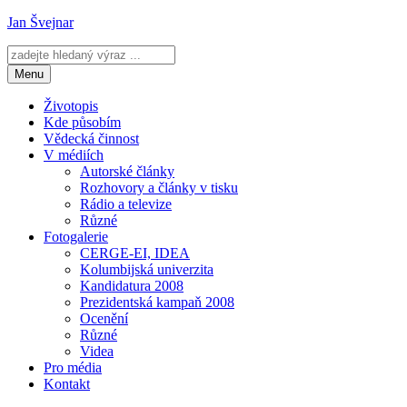
Přejít
Jan Švejnar
k
obsahu
webu
Menu
Životopis
Kde působím
Vědecká činnost
V médiích
Autorské články
Rozhovory a články v tisku
Rádio a televize
Různé
Fotogalerie
CERGE-EI, IDEA
Kolumbijská univerzita
Kandidatura 2008
Prezidentská kampaň 2008
Ocenění
Různé
Videa
Pro média
Kontakt