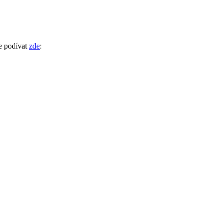
e podívat
zde
: