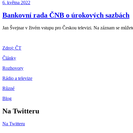
Publikováno:
6. května 2022
Bankovní rada ČNB o úrokových sazbách
Jan Švejnar v živém vstupu pro Českou televizi. Na záznam se můžet
Zdroj: ČT
Články
Rozhovory
Rádio a televize
Různé
Blog
Na Twitteru
Na Twitteru