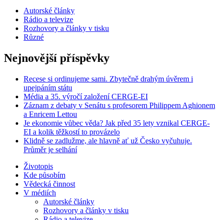
Autorské články
Rádio a televize
Rozhovory a články v tisku
Různé
Nejnovější příspěvky
Recese si ordinujeme sami. Zbytečně drahým úvěrem i
upejpáním státu
Média a 35. výročí založení CERGE-EI
Záznam z debaty v Senátu s profesorem Philippem Aghionem
a Enricem Lettou
Je ekonomie vůbec věda? Jak před 35 lety vznikal CERGE-
EI a kolik těžkostí to provázelo
Klidně se zadlužme, ale hlavně ať už Česko vyčuhuje.
Průměr je selhání
Životopis
Kde působím
Vědecká činnost
V médiích
Autorské články
Rozhovory a články v tisku
Rádio a televize