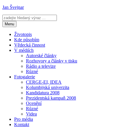
Přejít
Jan Švejnar
k
obsahu
webu
Menu
Životopis
Kde působím
Vědecká činnost
V médiích
Autorské články
Rozhovory a články v tisku
Rádio a televize
Různé
Fotogalerie
CERGE-EI, IDEA
Kolumbijská univerzita
Kandidatura 2008
Prezidentská kampaň 2008
Ocenění
Různé
Videa
Pro média
Kontakt