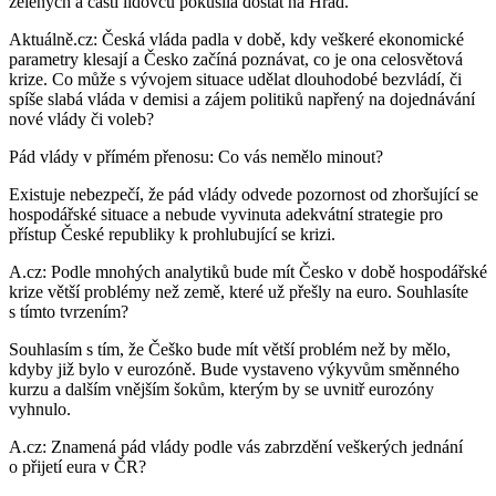
zelených a části lidovců pokusila dostat na Hrad.
Aktuálně.cz: Česká vláda padla v době, kdy veškeré ekonomické
parametry klesají a Česko začíná poznávat, co je ona celosvětová
krize. Co může s vývojem situace udělat dlouhodobé bezvládí, či
spíše slabá vláda v demisi a zájem politiků napřený na dojednávání
nové vlády či voleb?
Pád vlády v přímém přenosu: Co vás nemělo minout?
Existuje nebezpečí, že pád vlády odvede pozornost od zhoršující se
hospodářské situace a nebude vyvinuta adekvátní strategie pro
přístup České republiky k prohlubující se krizi.
A.cz: Podle mnohých analytiků bude mít Česko v době hospodářské
krize větší problémy než země, které už přešly na euro. Souhlasíte
s tímto tvrzením?
Souhlasím s tím, že Češko bude mít větší problém než by mělo,
kdyby již bylo v eurozóně. Bude vystaveno výkyvům směnného
kurzu a dalším vnějším šokům, kterým by se uvnitř eurozóny
vyhnulo.
A.cz: Znamená pád vlády podle vás zabrzdění veškerých jednání
o přijetí eura v ČR?