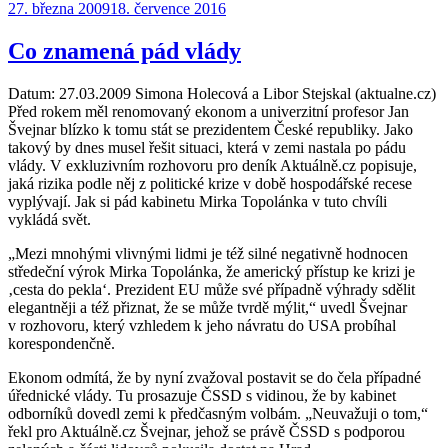
Publikováno:
27. března 2009
18. července 2016
Co znamená pád vlády
Datum: 27.03.2009 Simona Holecová a Libor Stejskal (aktualne.cz)
Před rokem měl renomovaný ekonom a univerzitní profesor Jan
Švejnar blízko k tomu stát se prezidentem České republiky. Jako
takový by dnes musel řešit situaci, která v zemi nastala po pádu
vlády. V exkluzivním rozhovoru pro deník Aktuálně.cz popisuje,
jaká rizika podle něj z politické krize v době hospodářské recese
vyplývají. Jak si pád kabinetu Mirka Topolánka v tuto chvíli
vykládá svět.
„Mezi mnohými vlivnými lidmi je též silné negativně hodnocen
středeční výrok Mirka Topolánka, že americký přístup ke krizi je
‚cesta do pekla‘. Prezident EU může své případně výhrady sdělit
elegantněji a též přiznat, že se může tvrdě mýlit,“ uvedl Švejnar
v rozhovoru, který vzhledem k jeho návratu do USA probíhal
korespondenčně.
Ekonom odmítá, že by nyní zvažoval postavit se do čela případné
úřednické vlády. Tu prosazuje ČSSD s vidinou, že by kabinet
odborníků dovedl zemi k předčasným volbám. „Neuvažuji o tom,“
řekl pro Aktuálně.cz Švejnar, jehož se právě ČSSD s podporou