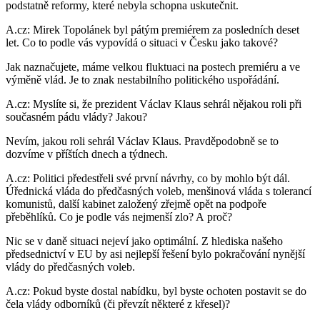
podstatně reformy, které nebyla schopna uskutečnit.
A.cz: Mirek Topolánek byl pátým premiérem za posledních deset
let. Co to podle vás vypovídá o situaci v Česku jako takové?
Jak naznačujete, máme velkou fluktuaci na postech premiéru a ve
výměně vlád. Je to znak nestabilního politického uspořádání.
A.cz: Myslíte si, že prezident Václav Klaus sehrál nějakou roli při
současném pádu vlády? Jakou?
Nevím, jakou roli sehrál Václav Klaus. Pravděpodobně se to
dozvíme v příštích dnech a týdnech.
A.cz: Politici předestřeli své první návrhy, co by mohlo být dál.
Úřednická vláda do předčasných voleb, menšinová vláda s tolerancí
komunistů, další kabinet založený zřejmě opět na podpoře
přeběhlíků. Co je podle vás nejmenší zlo? A proč?
Nic se v daně situaci nejeví jako optimální. Z hlediska našeho
předsednictví v EU by asi nejlepší řešení bylo pokračování nynější
vlády do předčasných voleb.
A.cz: Pokud byste dostal nabídku, byl byste ochoten postavit se do
čela vlády odborníků (či převzít některé z křesel)?