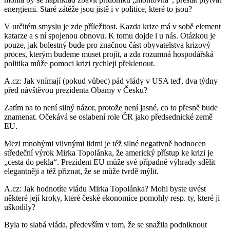
energiemi. Staré zátěže jsou jistě i v politice, které to jsou?
V určitém smyslu je zde příležitost. Kazda krize má v sobě element
katarze a s ní spojenou obnovu. K tomu dojde i u nás. Otázkou je
pouze, jak bolestný bude pro značnou část obyvatelstva krizový
proces, kterým budeme muset projít, a zda rozumná hospodářská
politika může pomoci krizi rychleji překlenout.
A.cz: Jak vnímají (pokud vůbec) pád vlády v USA teď, dva týdny
před návštěvou prezidenta Obamy v Česku?
Zatím na to není silný názor, protože není jasné, co to přesně bude
znamenat. Očekává se oslabení role ČR jako předsednické země
EU.
Mezi mnohými vlivnými lidmi je též silné negativně hodnocen
středeční výrok Mirka Topolánka, že americký přístup ke krizi je
„cesta do pekla“. Prezident EU může své případně výhrady sdělit
elegantněji a též přiznat, že se může tvrdě mýlit.
A.cz: Jak hodnotíte vládu Mirka Topolánka? Mohl byste uvést
některé její kroky, které české ekonomice pomohly resp. ty, které ji
uškodily?
Byla to slabá vláda, především v tom, že se snažila podniknout