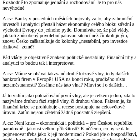
Rozhodně to zpomaluje jednání a rozhodování. Je to pro nás
nevýhodné.
A.cz: Banky v posledních měsících bojovaly za to, aby zahraniční
investoři i analytici přestali házet ekonomiky celého bloku střední a
východní Evropy do jednoho pytle. Domníváte se, že pád vlády,
jakkoli způsobený povolební patovou situací než čímkoli jiným,
znovu Česko zaškatulkuje do kolonky „nestabilní, pro investice
riziková“ země?
Pád vlády je objektivně znakem politické nestability. Finanční trhy a
analytici to budou tak i interpretovat.
A.cz: Máme se obávat takzvané druhé krizové vlny, tedy dalších
bankrotů firem v Evropě i USA na konci roku, prudkého růstu
nezaměstnanosti? Zasáhne nás tato vlna? Mluví se i o dalších…
Já to vidím jako pokračování první vlny, ale je celkem jedno, zda to
nazýváme druhou fázi stejně vlny, či druhou vlnou. Faktem je, že
finanční krize se prohlubuje a recese postupuje na celosvětové
úrovni. Zatím nejsou zřetelná žádná podstatná zlepšení.
A.cz: Není krize – ekonomická i politická – pro Českou republiku
paradoxně i jakousi velkou příležitostí? K něčemu, co by se dalo
pojmenovat třeba jako k její modernizaci? Pokud jde o hospodářství,
mohla by se například zbavit přídomku „montovna“, přestat plýtvat