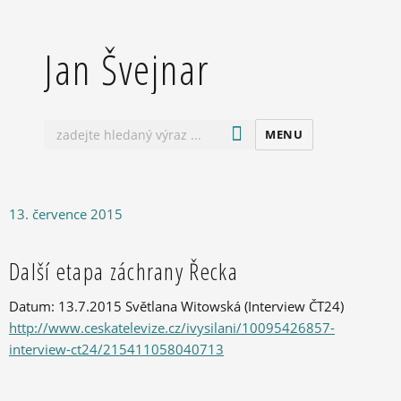
Jan Švejnar
MENU
Publikováno:
13. července 2015
Další etapa záchrany Řecka
Datum: 13.7.2015 Světlana Witowská (Interview ČT24)
http://www.ceskatelevize.cz/ivysilani/10095426857-
interview-ct24/215411058040713