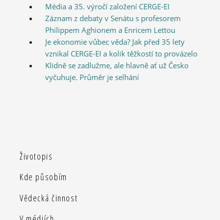
Média a 35. výročí založení CERGE-EI
Záznam z debaty v Senátu s profesorem
Philippem Aghionem a Enricem Lettou
Je ekonomie vůbec věda? Jak před 35 lety
vznikal CERGE-EI a kolik těžkostí to provázelo
Klidně se zadlužme, ale hlavně ať už Česko
vyčuhuje. Průměr je selhání
Životopis
Kde působím
Vědecká činnost
V médiích