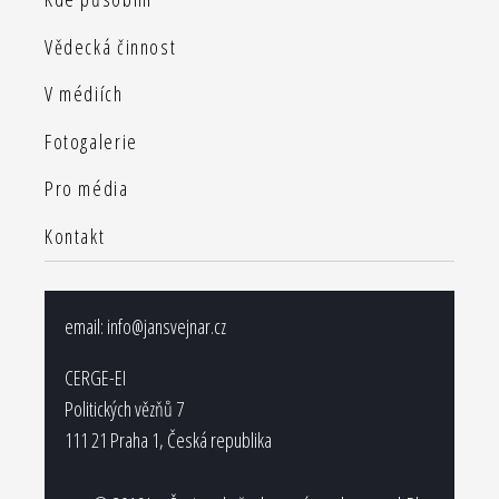
Vědecká činnost
V médiích
Fotogalerie
Pro média
Kontakt
email:
info@jansvejnar.cz
CERGE-EI
Politických vězňů 7
111 21 Praha 1, Česká republika