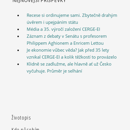
NEJNOVĚJŠÍ PŘÍSPĚVKY
Recese si ordinujeme sami. Zbytečně drahým
úvěrem i upejpáním státu
Média a 35. výročí založení CERGE-EI
Záznam z debaty v Senátu s profesorem
Philippem Aghionem a Enricem Lettou
Je ekonomie vůbec věda? Jak před 35 lety
vznikal CERGE-EI a kolik těžkostí to provázelo
Klidně se zadlužme, ale hlavně ať už Česko
vyčuhuje. Průměr je selhání
Životopis
Kde působím