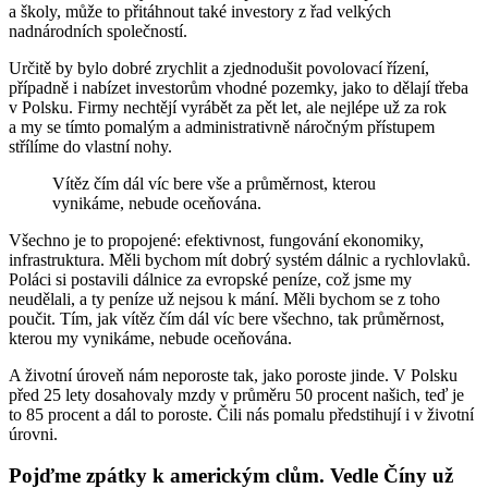
a školy, může to přitáhnout také investory z řad velkých
nadnárodních společností.
Určitě by bylo dobré zrychlit a zjednodušit povolovací řízení,
případně i nabízet investorům vhodné pozemky, jako to dělají třeba
v Polsku. Firmy nechtějí vyrábět za pět let, ale nejlépe už za rok
a my se tímto pomalým a administrativně náročným přístupem
střílíme do vlastní nohy.
Vítěz čím dál víc bere vše a průměrnost, kterou
vynikáme, nebude oceňována.
Všechno je to propojené: efektivnost, fungování ekonomiky,
infrastruktura. Měli bychom mít dobrý systém dálnic a rychlovlaků.
Poláci si postavili dálnice za evropské peníze, což jsme my
neudělali, a ty peníze už nejsou k mání. Měli bychom se z toho
poučit. Tím, jak vítěz čím dál víc bere všechno, tak průměrnost,
kterou my vynikáme, nebude oceňována.
A životní úroveň nám neporoste tak, jako poroste jinde. V Polsku
před 25 lety dosahovaly mzdy v průměru 50 procent našich, teď je
to 85 procent a dál to poroste. Čili nás pomalu předstihují i v životní
úrovni.
Pojďme zpátky k americkým clům. Vedle Číny už