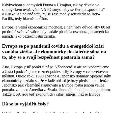
Kdybychom si odmysleli Putina a Ukrajinu, tak by dávalo ve
strategickém uvažování NATO smysl, aby se Evropa „postarala“
o Rusko, a Spojené státy by se zase mohly soustředit na Indo-
Pacifik, tedy hlavně na Čínu.
Evropa je velká ekonomická mocnost, a není tedy důvod, aby 80 let
po druhé světové válce tady nadále působila osvobozující americká
armáda jako bezpečnostní záruka.
Evropa se po pandemii covidu a energetické krizi
vzmáhá ztěžka. Je ekonomicky dostatečně silná na
to, aby se o svoji bezpečnost postarala sama?
Ano, Evropa ještě pořád silná je. Všeobecně si ale neuvědomujeme
a často i podceňujeme rozměr poklesu síly Evropy v celosvětovém
měřítku. Okolo roku 1990 Evropa a Japonsko dohnaly Spojené státy
ekonomicky a zdálo se, že v řadě oblastí je brzy předstihnou. Jenže
Japonsko pak víceméně stagnovalo a Evropa rostla jenom velice
pomalu, zatímco Amerika zažívala silnou dlouhodobou konjunkturu.
Takže USA jsou teď ekonomicky silné, silnější, než je Evropa.
Dá se to vyjádřit čísly?