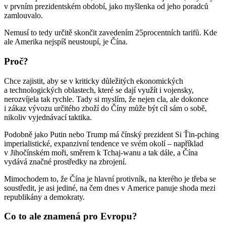
v prvním prezidentském období, jako myšlenka od jeho poradců
zamlouvalo.
Nemusí to tedy určitě skončit zavedením 25procentních tarifů. Kde
ale Amerika nejspíš neustoupí, je Čína.
Proč?
Chce zajistit, aby se v kriticky důležitých ekonomických
a technologických oblastech, které se dají využít i vojensky,
nerozvíjela tak rychle. Tady si myslím, že nejen cla, ale dokonce
i zákaz vývozu určitého zboží do Číny může být cíl sám o sobě,
nikoliv vyjednávací taktika.
Podobně jako Putin nebo Trump má čínský prezident Si Ťin-pching
imperialistické, expanzivní tendence ve svém okolí – například
v Jihočínském moři, směrem k Tchaj-wanu a tak dále, a Čína
vydává značné prostředky na zbrojení.
Mimochodem to, že Čína je hlavní protivník, na kterého je třeba se
soustředit, je asi jediné, na čem dnes v Americe panuje shoda mezi
republikány a demokraty.
Co to ale znamená pro Evropu?