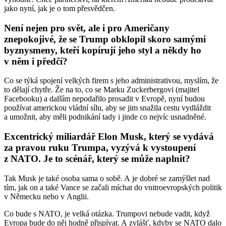
jako nyní, jak je o tom přesvědčen.
Není nejen pro svět, ale i pro Američany
znepokojivé, že se Trump obklopil skoro samými
byznysmeny, kteří kopírují jeho styl a někdy ho
v něm i předčí?
Co se týká spojení velkých firem s jeho administrativou, myslím, že
to dělají chytře. Že na to, co se Marku Zuckerbergovi
(majitel
Facebooku)
a dalším nepodařilo prosadit v Evropě, nyní budou
používat americkou vládní sílu, aby se jim snažila cestu vydláždit
a umožnit, aby měli podnikání tady i jinde co nejvíc usnadněné.
Excentrický miliardář Elon Musk, který se vydává
za pravou ruku Trumpa, vyzývá k vystoupení
z NATO. Je to scénář, který se může naplnit?
Tak Musk je také osoba sama o sobě. A je dobré se zamýšlet nad
tím, jak on a také Vance se začali míchat do vnitroevropských politik
v Německu nebo v Anglii.
Co bude s NATO, je velká otázka. Trumpovi nebude vadit, když
Evropa bude do něj hodně přispívat. A zvlášť, kdyby se NATO dalo