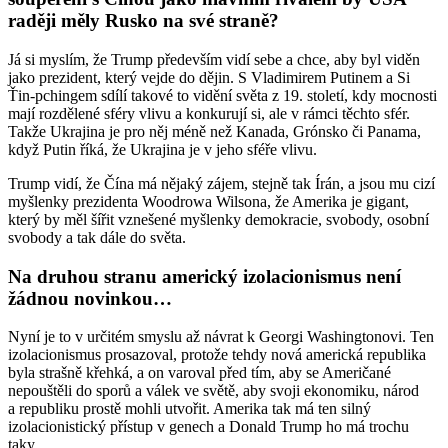
raději měly Rusko na své straně?
Já si myslím, že Trump především vidí sebe a chce, aby byl viděn
jako prezident, který vejde do dějin. S Vladimirem Putinem a Si
Ťin-pchingem sdílí takové to vidění světa z 19. století, kdy mocnosti
mají rozdělené sféry vlivu a konkurují si, ale v rámci těchto sfér.
Takže Ukrajina je pro něj méně než Kanada, Grónsko či Panama,
když Putin říká, že Ukrajina je v jeho sféře vlivu.
Trump vidí, že Čína má nějaký zájem, stejně tak Írán, a jsou mu cizí
myšlenky prezidenta Woodrowa Wilsona, že Amerika je gigant,
který by měl šířit vznešené myšlenky demokracie, svobody, osobní
svobody a tak dále do světa.
Na druhou stranu americký izolacionismus není
žádnou novinkou…
Nyní je to v určitém smyslu až návrat k Georgi Washingtonovi. Ten
izolacionismus prosazoval, protože tehdy nová americká republika
byla strašně křehká, a on varoval před tím, aby se Američané
nepouštěli do sporů a válek ve světě, aby svoji ekonomiku, národ
a republiku prostě mohli utvořit. Amerika tak má ten silný
izolacionistický přístup v genech a Donald Trump ho má trochu
taky.