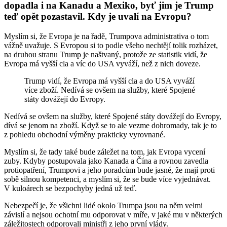
dopadla i na Kanadu a Mexiko, byť jim je Trump
teď opět pozastavil. Kdy je uvalí na Evropu?
Myslím si, že Evropa je na řadě, Trumpova administrativa o tom
vážně uvažuje. S Evropou si to podle všeho nechtějí tolik rozházet,
na druhou stranu Trump je naštvaný, protože ze statistik vidí, že
Evropa má vyšší cla a víc do USA vyváží, než z nich doveze.
Trump vidí, že Evropa má vyšší cla a do USA vyváží
více zboží. Nedívá se ovšem na služby, které Spojené
státy dovážejí do Evropy.
Nedívá se ovšem na služby, které Spojené státy dovážejí do Evropy,
dívá se jenom na zboží. Když se to ale vezme dohromady, tak je to
z pohledu obchodní výměny prakticky vyrovnané.
Myslím si, že tady také bude záležet na tom, jak Evropa vycení
zuby. Kdyby postupovala jako Kanada a Čína a rovnou zavedla
protiopatření, Trumpovi a jeho poradcům bude jasné, že mají proti
sobě silnou kompetenci, a myslím si, že se bude více vyjednávat.
V kuloárech se bezpochyby jedná už teď.
Nebezpečí je, že všichni lidé okolo Trumpa jsou na něm velmi
závislí a nejsou ochotní mu odporovat v míře, v jaké mu v některých
záležitostech odporovali ministři z jeho první vlády.