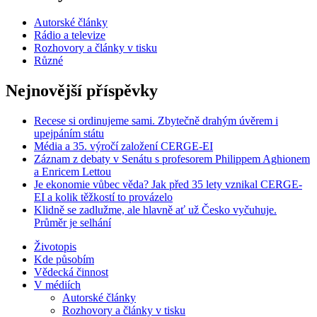
Autorské články
Rádio a televize
Rozhovory a články v tisku
Různé
Nejnovější příspěvky
Recese si ordinujeme sami. Zbytečně drahým úvěrem i
upejpáním státu
Média a 35. výročí založení CERGE-EI
Záznam z debaty v Senátu s profesorem Philippem Aghionem
a Enricem Lettou
Je ekonomie vůbec věda? Jak před 35 lety vznikal CERGE-
EI a kolik těžkostí to provázelo
Klidně se zadlužme, ale hlavně ať už Česko vyčuhuje.
Průměr je selhání
Životopis
Kde působím
Vědecká činnost
V médiích
Autorské články
Rozhovory a články v tisku