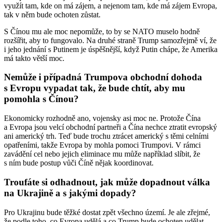
využít tam, kde on má zájem, a nejenom tam, kde má zájem Evropa,
tak v něm bude ochoten zůstat.
S Čínou mu ale moc nepomůže, to by se NATO muselo hodně
rozšířit, aby to fungovalo. Na druhé straně Trump samozřejmě ví, že
i jeho jednání s Putinem je úspěšnější, když Putin chápe, že Amerika
má takto větší moc.
Nemůže i případná Trumpova obchodní dohoda
s Evropu vypadat tak, že bude chtít, aby mu
pomohla s Čínou?
Ekonomicky rozhodně ano, vojensky asi moc ne. Protože Čína
a Evropa jsou velcí obchodní partneři a Čína nechce ztratit evropský
ani americký trh. Teď bude trochu ztrácet americký s těmi celními
opatřeními, takže Evropa by mohla pomoci Trumpovi. V rámci
zavádění cel nebo jejich eliminace mu může například slíbit, že
s ním bude postup vůči Číně nějak koordinovat.
Troufáte si odhadnout, jak může dopadnout válka
na Ukrajině a s jakými dopady?
Pro Ukrajinu bude těžké dostat zpět všechno území. Je ale zřejmé,
že podle toho, co Evropa udělá a co Trump bude ochoten udělat,