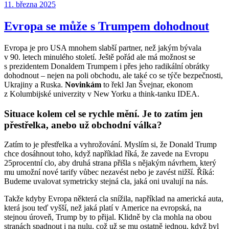
Publikováno:
11. března 2025
Evropa se může s Trumpem dohodnout
Evropa je pro USA mnohem slabší partner, než jakým bývala
v 90. letech minulého století. Ještě pořád ale má možnost se
s prezidentem Donaldem Trumpem i přes jeho radikální obrátky
dohodnout – nejen na poli obchodu, ale také co se týče bezpečnosti,
Ukrajiny a Ruska.
Novinkám
to řekl Jan Švejnar, ekonom
z Kolumbijské univerzity v New Yorku a think-tanku IDEA.
Situace kolem cel se rychle mění. Je to zatím jen
přestřelka, anebo už obchodní válka?
Zatím to je přestřelka a vyhrožování. Myslím si, že Donald Trump
chce dosáhnout toho, když například říká, že zavede na Evropu
25procentní clo, aby druhá strana přišla s nějakým návrhem, který
mu umožní nové tarify vůbec nezavést nebo je zavést nižší. Říká:
Budeme uvalovat symetricky stejná cla, jaká oni uvalují na nás.
Takže kdyby Evropa některá cla snížila, například na americká auta,
která jsou teď vyšší, než jaká platí v Americe na evropská, na
stejnou úroveň, Trump by to přijal. Klidně by cla mohla na obou
stranách spadnout i na nulu, což už se mu ostatně jednou, když byl