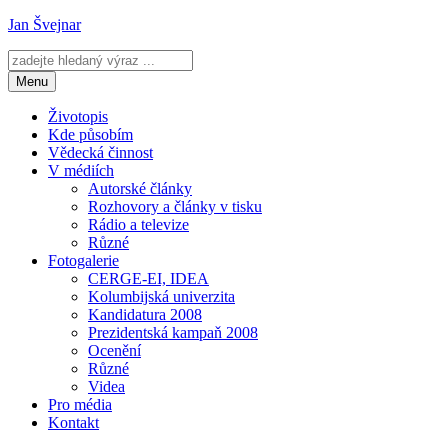
Přejít
Jan Švejnar
k
obsahu
webu
Menu
Životopis
Kde působím
Vědecká činnost
V médiích
Autorské články
Rozhovory a články v tisku
Rádio a televize
Různé
Fotogalerie
CERGE-EI, IDEA
Kolumbijská univerzita
Kandidatura 2008
Prezidentská kampaň 2008
Ocenění
Různé
Videa
Pro média
Kontakt