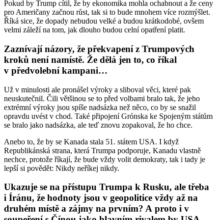
Pokud by Trump cítil, že by ekonomika mohla ochabnout a že ceny
pro Američany začnou růst, tak si to bude mnohem více rozmýšlet.
Říká sice, že dopady nebudou velké a budou krátkodobé, ovšem
velmi záleží na tom, jak dlouho budou celní opatření platit.
Zaznívají názory, že překvapení z Trumpových
kroků není namístě. Že dělá jen to, co říkal
v předvolební kampani…
Už v minulosti ale pronášel výroky a sliboval věci, které pak
neuskutečnil. Čili většinou se to před volbami bralo tak, že jeho
extrémní výroky jsou spíše nadsázka než něco, co by se snažil
opravdu uvést v chod. Také připojení Grónska ke Spojeným státům
se bralo jako nadsázka, ale teď znovu zopakoval, že ho chce.
Anebo to, že by se Kanada stala 51. státem USA. I když
Republikánská strana, která Trumpa podporuje, Kanadu vlastně
nechce, protože říkají, že bude vždy volit demokraty, tak i tady je
lepší si povědět: Nikdy neříkej nikdy.
Ukazuje se na přístupu Trumpa k Rusku, ale třeba
i Íránu, že hodnoty jsou v geopolitice vždy až na
druhém místě a zájmy na prvním? A proto i v
soupeření s Čínou jako hlavním rivalem by USA