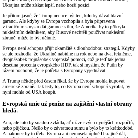
Ukrajina může získat lepší, nebo horší pozici.
Je přitom jasné, že Trump nechce být ten, kdo by dával hlavní
garanci. Ale kdyby se Evropa vzchopila a byla připravena
v tradičním smyslu dát garance s tím, že Amerika by to přikryla
nukleárním deštníkem, aby Rusové nechtěli používat nukleární
zbraně, může to být účinné.
Evropa není schopna přijít okamžitě s dlouhodobou strategií. Kdyby
se ale rozhodla, že Ukrajině nabídne na rok nebo na dva, řekněme,
dvojnásobek trojnásobek vojenské pomoci, což je teď tak jedna
desetina procenta evropského HDP, tak si myslím, že Putin by
rázem pochopil, že je potřeba s Evropany vyjednávat.
A Trump někde před časem říkal, že by Evropa mohla kupovat
americké zbraně. Tak tedy to, co Evropa není schopná vyrobit, by
nyní mohla od USA koupit.
Evropská unie už peníze na zajištění vlastní obrany
hledá.
Ano, ale toto by snadno zvládla, ať už ze svých nynějších rozpočtů,
nebo půjčkou. Nešlo by o závratnou sumu a bylo by to krátkodobé.
A nakonec by to třeba Evropa ani nemusela úplně Ukrajině dát,