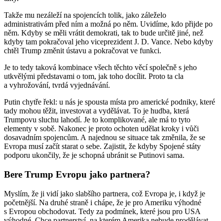
Takže mu nezáleží na spojencích tolik, jako záleželo
administrativám před ním a možná po něm. Uvidíme, kdo přijde po
něm. Kdyby se měli vrátit demokrati, tak to bude určitě jiné, než
kdyby tam pokračoval jeho viceprezident J. D. Vance. Nebo kdyby
chtěl Trump změnit ústavu a pokračovat ve funkci.
Je to tedy taková kombinace všech těchto věcí společně s jeho
utkvělými představami o tom, jak toho docílit. Proto ta cla
a vyhrožování, tvrdá vyjednávání.
Putin chytře řekl: u nás je spousta místa pro americké podniky, které
tady mohou těžit, investovat a vydělávat. To je hudba, která
Trumpovu sluchu lahodí. Je to komplikované, ale má to tyto
elementy v sobě. Nakonec je proto ochoten udělat kroky i vůči
dosavadním spojencům. A najednou se situace tak změnila, že se
Evropa musí začít starat o sebe. Zajistit, že kdyby Spojené státy
podporu ukončily, že je schopná ubránit se Putinovi sama.
Bere Trump Evropu jako partnera?
Myslím, že ji vidí jako slabšího partnera, což Evropa je, i když je
početnější. Na druhé straně i chápe, že je pro Ameriku výhodné
s Evropou obchodovat. Tedy za podmínek, které jsou pro USA
výhodné. Chce partnerství, na kterém Amerika nebude prodělávat