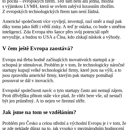
to počítá – evropských firem. Teď tam není ani jedna, možná
s výjimkou LVMH, která se ovšem zabývá luxusním zbožím.
Z evropských technologických firem tam není žádná.
Americké společnosti více vyvíjejí, investují, razí směr a mají pak
díky tomu jako lídři i větší zisky. A teď je otázka, co bude s umělou
inteligencí. Zda Evropa této šance přes svůj potenciál opět
nevyužije, a budou to USA a Čína, kdo získají náskok a výhody.
V čem ještě Evropa zaostává?
Evropa má třeba hodně začínajících inovativních startupů a je
schopná je stimulovat. Problém je v tom, že technologicky náročné
startupy kupují velké technologické firmy, které jsou na výši, a to
jsou zpravidla americké firmy, kterým pak startupy pomáhají
posouvat se dál v inovacích.
Evropské společnosti navíc o tyto startupy často ani nemají zájem.
Proti dřívějšku přitom stále více platí, že vítěz bere vše, už nestačí
být jen průměrný. A to nejen ve firemní sféře.
Jak jsme na tom se vzděláním?
Problém pro Česko a celou střední a východní Evropu je i v tom, že
se zde neklade důraz na to, jak vysoko v mezinárodním hodnocení