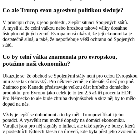
Co ale Trump svou agresivní politikou sleduje?
V principu chce, z jeho pohledu, zlepšit situaci Spojených států.
A myslí si, že celní válkou nebo hrozbou takové války dosáhne
ústupku od jiných zemí. Evropa musí ukázat, že její ekonomika je
dostatečně silná, a také, že nepotřebuje větší ochranu od Spojených
států.
Co by celní válka znamenala pro evropskou,
potažmo naši ekonomiku?
Ukazuje se, že obchod se Spojenými státy není pro celou Evropskou
unii zase tak obrovský. Pro některé země je důležitější než pro jiné.
Zatímco pro Kanadu představuje velkou část hrubého domácího
produktu, pro Evropu jako celek je to jen 2,5 až tři procenta HDP.
Pro Německo to ale bude zhruba dvojnásobek a skrz něj by to mělo
dopad na nás.
Vždy je lepší se dohodnout a to by měli Trumpovi říkat i jeho
poradci. A vysvětlit mu možné dopady na domácí ekonomiku.
Varující jsou pro něj signály o inflaci, ale také zprávy z burzy, která
v posledních týdnech klesla na úroveň, kde byla před jeho zvolením.