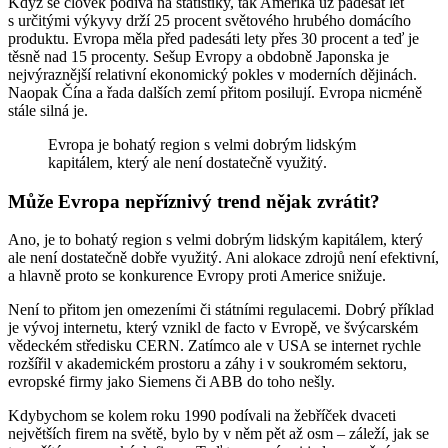
Když se člověk podívá na statistiky, tak Amerika už padesát let
s určitými výkyvy drží 25 procent světového hrubého domácího
produktu. Evropa měla před padesáti lety přes 30 procent a teď je
těsně nad 15 procenty. Sešup Evropy a obdobně Japonska je
nejvýraznější relativní ekonomický pokles v moderních dějinách.
Naopak Čína a řada dalších zemí přitom posilují. Evropa nicméně
stále silná je.
Evropa je bohatý region s velmi dobrým lidským
kapitálem, který ale není dostatečně využitý.
Může Evropa nepříznivý trend nějak zvrátit?
Ano, je to bohatý region s velmi dobrým lidským kapitálem, který
ale není dostatečně dobře využitý. Ani alokace zdrojů není efektivní,
a hlavně proto se konkurence Evropy proti Americe snižuje.
Není to přitom jen omezeními či státními regulacemi. Dobrý příklad
je vývoj internetu, který vznikl de facto v Evropě, ve švýcarském
vědeckém středisku CERN. Zatímco ale v USA se internet rychle
rozšířil v akademickém prostoru a záhy i v soukromém sektoru,
evropské firmy jako Siemens či ABB do toho nešly.
Kdybychom se kolem roku 1990 podívali na žebříček dvaceti
největších firem na světě, bylo by v něm pět až osm – záleží, jak se