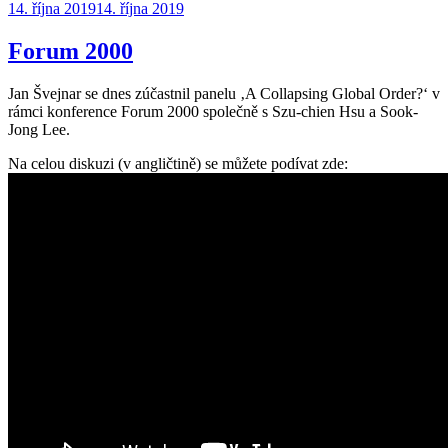
Publikováno:
14. října 2019
14. října 2019
Forum 2000
Jan Švejnar se dnes zúčastnil panelu ‚A Collapsing Global Order?‘ v
rámci konference Forum 2000 společně s Szu-chien Hsu a Sook-
Jong Lee.
Na celou diskuzi (v angličtině) se můžete podívat zde: