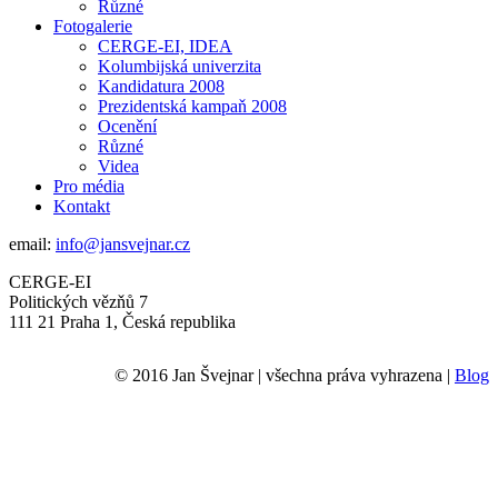
Různé
Fotogalerie
CERGE-EI, IDEA
Kolumbijská univerzita
Kandidatura 2008
Prezidentská kampaň 2008
Ocenění
Různé
Videa
Pro média
Kontakt
email:
info@jansvejnar.cz
CERGE-EI
Politických vězňů 7
111 21 Praha 1, Česká republika
© 2016 Jan Švejnar | všechna práva vyhrazena |
Blog