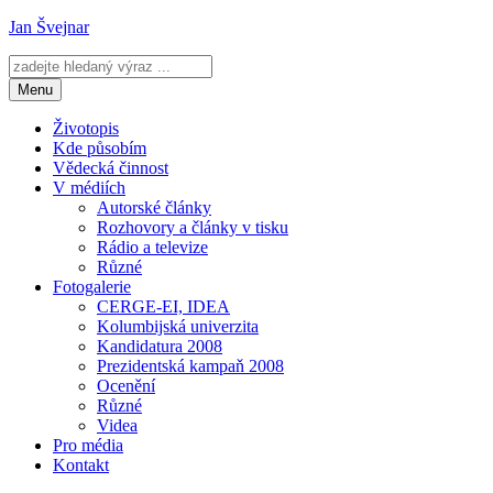
Přejít
Jan Švejnar
k
obsahu
webu
Menu
Životopis
Kde působím
Vědecká činnost
V médiích
Autorské články
Rozhovory a články v tisku
Rádio a televize
Různé
Fotogalerie
CERGE-EI, IDEA
Kolumbijská univerzita
Kandidatura 2008
Prezidentská kampaň 2008
Ocenění
Různé
Videa
Pro média
Kontakt