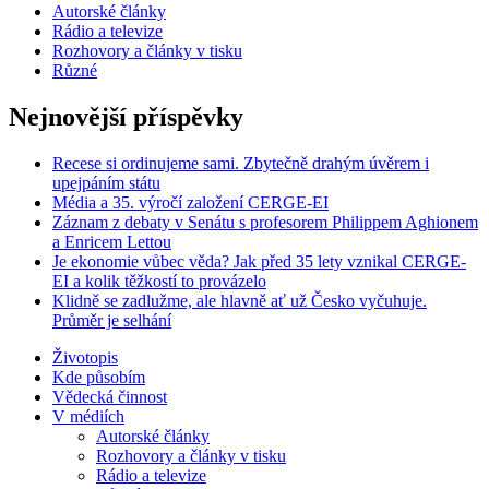
Autorské články
Rádio a televize
Rozhovory a články v tisku
Různé
Nejnovější příspěvky
Recese si ordinujeme sami. Zbytečně drahým úvěrem i
upejpáním státu
Média a 35. výročí založení CERGE-EI
Záznam z debaty v Senátu s profesorem Philippem Aghionem
a Enricem Lettou
Je ekonomie vůbec věda? Jak před 35 lety vznikal CERGE-
EI a kolik těžkostí to provázelo
Klidně se zadlužme, ale hlavně ať už Česko vyčuhuje.
Průměr je selhání
Životopis
Kde působím
Vědecká činnost
V médiích
Autorské články
Rozhovory a články v tisku
Rádio a televize