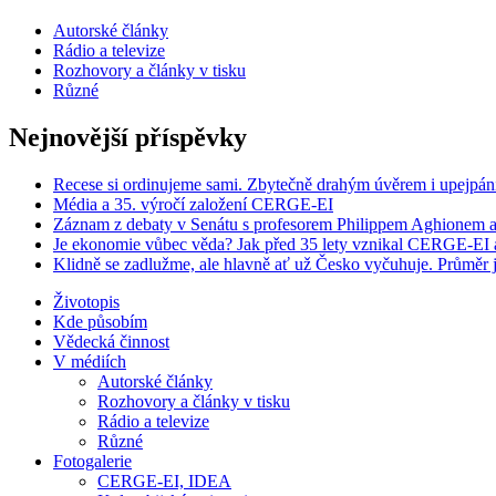
Autorské články
Rádio a televize
Rozhovory a články v tisku
Různé
Nejnovější příspěvky
Recese si ordinujeme sami. Zbytečně drahým úvěrem i upejpán
Média a 35. výročí založení CERGE-EI
Záznam z debaty v Senátu s profesorem Philippem Aghionem a
Je ekonomie vůbec věda? Jak před 35 lety vznikal CERGE-EI a 
Klidně se zadlužme, ale hlavně ať už Česko vyčuhuje. Průměr j
Životopis
Kde působím
Vědecká činnost
V médiích
Autorské články
Rozhovory a články v tisku
Rádio a televize
Různé
Fotogalerie
CERGE-EI, IDEA