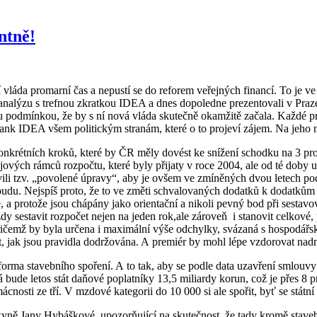
ntně!
tí vláda promarní čas a nepustí se do reforem veřejných financí. To j
 analýzu s trefnou zkratkou IDEA a dnes dopoledne prezentovali v Praze 
podmínkou, že by s ní nová vláda skutečně okamžitě začala. Každé prod
hank IDEA všem politickým stranám, které o to projeví zájem. Na jeho ne
nkrétních kroků, které by ČR měly dovést ke snížení schodku na 3 pro
jových rámců rozpočtu, které byly přijaty v roce 2004, ale od té doby 
ovili tzv. „povolené úpravy“, aby je ovšem ve zmíněných dvou letech po
udu. Nejspíš proto, že to ve změti schvalovaných dodatků k dodatkům 
, a protože jsou chápány jako orientační a nikoli pevný bod při sestavo
ždy sestavit rozpočet nejen na jeden rok,ale zároveň i stanovit celkov
ičemž by byla určena i maximální výše odchylky, svázaná s hospodářs
, jak jsou pravidla dodržována. A premiér by mohl lépe vzdorovat na
 stavebního spoření. A to tak, aby se podle data uzavření smlouvy po
á bude letos stát daňové poplatníky 13,5 miliardy korun, což je přes 
cnosti ze tří. V mzdové kategorii do 10 000 si ale spořit, byť se stát
nkyně Jany Hybáškové, upozorňující na skutečnost, že tady kromě stav