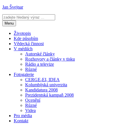
Přejít
Jan Švejnar
k
obsahu
webu
Menu
Životopis
Kde působím
Vědecká činnost
V médiích
Autorské články
Rozhovory a články v tisku
Rádio a televize
Různé
Fotogalerie
CERGE-EI, IDEA
Kolumbijská univerzita
Kandidatura 2008
Prezidentská kampaň 2008
Ocenění
Různé
Videa
Pro média
Kontakt