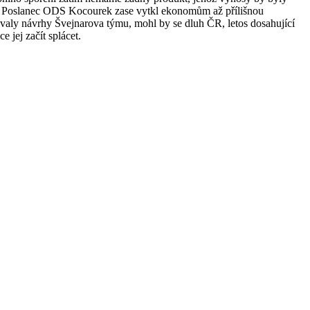
uje. Poslanec ODS Kocourek zase vytkl ekonomům až přílišnou
zovaly návrhy Švejnarova týmu, mohl by se dluh ČR, letos dosahující
 jej začít splácet.