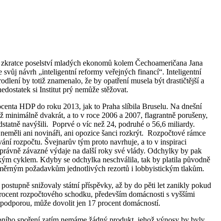
e ve zkratce poselství mladých ekonomů kolem Čechoameričana Jana
svůj návrh „inteligentní reformy veřejných financí“. Inteligentní
lení by totiž znamenalo, že by opatření musela být drastičtější a
dostatek si Institut prý nemůže stěžovat.
centa HDP do roku 2013, jak to Praha slíbila Bruselu. Na dnešní
už minimálně dvakrát, a to v roce 2006 a 2007, flagrantně porušeny,
dstatně navýšili. Poprvé o víc než 24, podruhé o 56,6 miliardy.
neměli ani novináři, ani opozice šanci rozkrýt. Rozpočtové rámce
vání rozpočtu. Švejnarův tým proto navrhuje, a to v inspiraci
é, právně závazné výdaje na další roky své vlády. Odchylky by pak
kým cyklem. Kdyby se odchylka neschválila, tak by platila původně
dměrným požadavkům jednotlivých rezortů i lobbyistickým tlakům.
stupně snižovaly státní příspěvky, až by do pěti let zanikly pokud
8 procent rozpočtového schodku, především domácnosti s vyššími
ní podporou, může dovolit jen 17 procent domácností.
ebního spoření zatím nemáme žádný produkt, jehož výnosy by byly