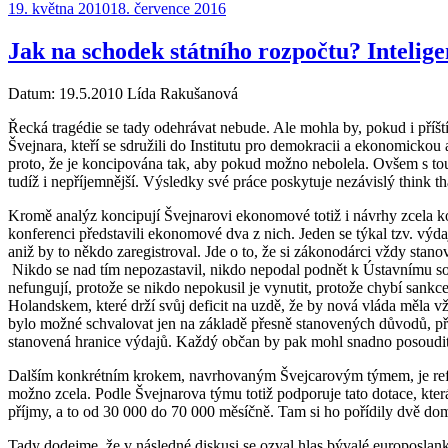
Publikováno:
19. května 2010
18. července 2016
Jak na schodek státního rozpočtu? Intelige
Datum: 19.5.2010 Lída Rakušanová
Řecká tragédie se tady odehrávat nebude. Ale mohla by, pokud i příš
Švejnara, kteří se sdružili do Institutu pro demokracii a ekonomickou
proto, že je koncipována tak, aby pokud možno nebolela. Ovšem s tou 
tudíž i nepříjemnější. Výsledky své práce poskytuje nezávislý think t
Kromě analýz koncipují Švejnarovi ekonomové totiž i návrhy zcela ko
konferenci představili ekonomové dva z nich. Jeden se týkal tzv. výda
aniž by to někdo zaregistroval. Jde o to, že si zákonodárci vždy stan
Nikdo se nad tím nepozastavil, nikdo nepodal podnět k Ústavnímu so
nefungují, protože se nikdo nepokusil je vynutit, protože chybí sankce
Holandskem, které drží svůj deficit na uzdě, že by nová vláda měla v
bylo možné schvalovat jen na základě přesně stanovených důvodů, př
stanovená hranice výdajů. Každý občan by pak mohl snadno posoudit
Dalším konkrétním krokem, navrhovaným Švejcarovým týmem, je reforma
možno zcela. Podle Švejnarova týmu totiž podporuje tato dotace, kter
příjmy, a to od 30 000 do 70 000 měsíčně. Tam si ho pořídily dvě domá
Tady dodejme, že v následné diskusi se ozval hlas bývalé europosla