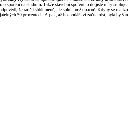
bo o spoření na studium. Takže stavební spoření to do jisté míry supl
povědi, že raději slíbit méně, ale splnit, než opačně. Kdyby se reali
jatelných 50 procentech. A pak, až hospodářství začne růst, byla by šance