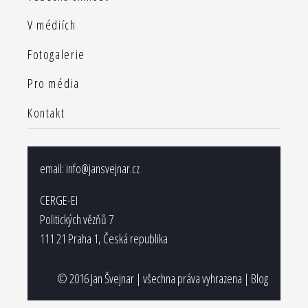
V médiích
Fotogalerie
Pro média
Kontakt
email:
info@jansvejnar.cz
CERGE-EI
Politických vězňů 7
111 21 Praha 1, Česká republika
© 2016 Jan Švejnar | všechna práva vyhrazena |
Blog