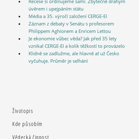
Recese si ordinujeme sami. Zbytečně drahým
úvěrem i upejpáním státu
Média a 35. výročí založení CERGE-EI
Záznam z debaty v Senátu s profesorem
Philippem Aghionem a Enricem Lettou
Je ekonomie vůbec věda? Jak před 35 lety
vznikal CERGE-EI a kolik těžkostí to provázelo
Klidně se zadlužme, ale hlavně ať už Česko
vyčuhuje. Průměr je selhání
Životopis
Kde působím
Vědecká činnost