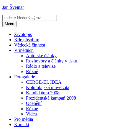
Přejít
Jan Švejnar
k
obsahu
webu
Menu
Životopis
Kde působím
Vědecká činnost
V médiích
Autorské články
Rozhovory a články v tisku
Rádio a televize
Různé
Fotogalerie
CERGE-EI, IDEA
Kolumbijská univerzita
Kandidatura 2008
Prezidentská kampaň 2008
Ocenění
Různé
Videa
Pro média
Kontakt