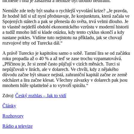
nicméně i ona je zasažena a nemůže být dlouho neutrální.
Nemůže zde tedy být snaha o rychlejší vyvolání krize? „Je pravda,
že hodně lidí si už nyní představuje, že konjunktura, která začala ve
Spojených státech a pak se přenesla do světa, trvá velmi dlouho. Je
to vlastně nejdelší období ekonomického vzrůstu v moderní historii
a tudíž mnoho lidí si klade otázku, kdy tento cyklus skončí a kdy
nastane pokles. Vidíme tuto nejistotu na příkladu, jak se chovají
rozvojové trhy od Turecka dál.“
A právě Turecko je kapitolou samo o sobě. Tamní lira se od začátku
roku propadla až o 40 % a až teď se zase trochu vzpamatovává.
„Příčinou je, že si země často půjčují v cizích měnách. Turci si
nepůjčovali v lirách, ale v dolarech. Ve chvíli, kdy z nějakého
důvodu začne být situace nejistá, zahraniční kapitál začne ze země
odcházet a lira začne klesat. Všechny závazky v dolarech pak jsou
mnohem hůře splatitelné a to vytvoří spirálu.“
Zdroj:
Český rozhlas – Jak to vidí
Články
Rozhovory
Rádio a televize