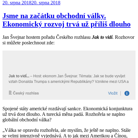
Publikováno:
20. srpna 2018
20. srpna 2018
Jsme na začátku obchodní války.
Ekonomický rozvoj trvá už příliš dlouho
Jan Švejnar hostem pořadu Českého rozhlasu
Jak to vidí
.
Rozhovor
si můžete poslechnout zde:
Spojené státy americké rozdávají sankce. Ekonomická konjunktura
už trvá dost dlouho. A turecká měna padá. Rozhořela se naplno
globální obchodní válka?
„Válka se opravdu rozhořela, ale myslím, že ještě ne naplno. Stále
se velmi intenzivně vyjednává. A to jak mezi Amerikou a Čínou,