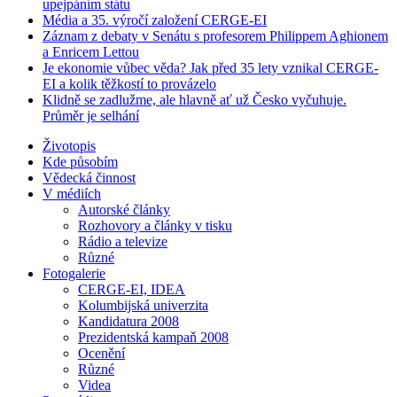
upejpáním státu
Média a 35. výročí založení CERGE-EI
Záznam z debaty v Senátu s profesorem Philippem Aghionem
a Enricem Lettou
Je ekonomie vůbec věda? Jak před 35 lety vznikal CERGE-
EI a kolik těžkostí to provázelo
Klidně se zadlužme, ale hlavně ať už Česko vyčuhuje.
Průměr je selhání
Životopis
Kde působím
Vědecká činnost
V médiích
Autorské články
Rozhovory a články v tisku
Rádio a televize
Různé
Fotogalerie
CERGE-EI, IDEA
Kolumbijská univerzita
Kandidatura 2008
Prezidentská kampaň 2008
Ocenění
Různé
Videa