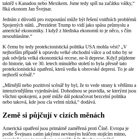
taktéž s Kanadou nebo Mexikem. Jsme tedy spíš na začátku války,“
říká ekonom Jan Švejnar.
Jedním z důvodů pro rozpoutání může být řešení vnitřních problémů
Spojených států. „Prezident Trump to vidí jako spásu průmyslu a
americké ekonomiky. I když z hlediska ekonomů to je něco, s čím
nesouhlasíme.“
K čemu by tedy protekcionistická politika USA mohla vést? „V
nejhorším případě k opravdu velké obchodní válce a od toho by se
pak odvíjela velká ekonomická recese, ne-li deprese. Když půjdeme
do historie, tak ve 30. letech minulého století to byla přesně tato
protekcionistická opatření, která vedla k obrovské depresi. To je ale
nejhorší scénář.“
„Mírnější nebo pozitivní scénář by byl, že to vede strany k většímu a
intenzivnějšímu vyjednávání. Dohodnou se pravidla, se kterými jsou
všichni spokojeni, a poté může dál pokračovat bezcelní politika
nebo taková, kde jsou cla velmi nízká,“ dodává.
Země si půjčují v cizích měnách
Americká opatření jsou primárně zaměřená proti Číně. Evropa je
podle Švejnara zatím jakýmsi nevinným hráčem stojícím mimo,