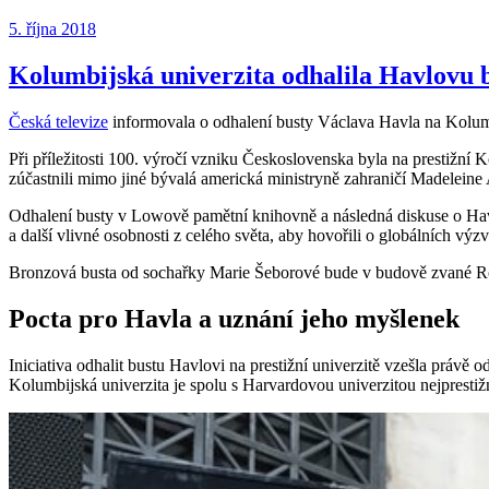
Publikováno:
5. října 2018
Kolumbijská univerzita odhalila Havlovu 
Česká televize
informovala o odhalení busty Václava Havla na Kolum
Při příležitosti 100. výročí vzniku Československa byla na prestižn
zúčastnili mimo jiné bývalá americká ministryně zahraničí Madeleine
Odhalení busty v Lowově pamětní knihovně a následná diskuse o Havl
a další vlivné osobnosti z celého světa, aby hovořili o globálních vý
Bronzová busta od sochařky Marie Šeborové bude v budově zvané Rotu
Pocta pro Havla a uznání jeho myšlenek
Iniciativa odhalit bustu Havlovi na prestižní univerzitě vzešla právě
Kolumbijská univerzita je spolu s Harvardovou univerzitou nejprestižn