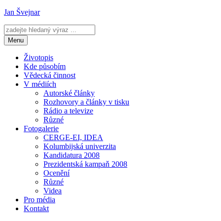
Přejít
Jan Švejnar
k
obsahu
webu
Menu
Životopis
Kde působím
Vědecká činnost
V médiích
Autorské články
Rozhovory a články v tisku
Rádio a televize
Různé
Fotogalerie
CERGE-EI, IDEA
Kolumbijská univerzita
Kandidatura 2008
Prezidentská kampaň 2008
Ocenění
Různé
Videa
Pro média
Kontakt