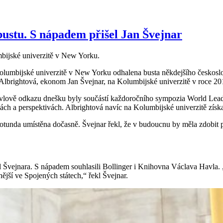
bustu. S nápadem přišel Jan Švejnar
bijské univerzitě v New Yorku.
í Kolumbijské univerzitě v New Yorku odhalena busta někdejšího česko
 Albrightová, ekonom Jan Švejnar, na Kolumbijské univerzitě v roce 20
ově odkazu dnešku byly součástí každoročního sympozia World Leaders
zvách a perspektivách. Albrightová navíc na Kolumbijské univerzitě získ
nda umístěna dočasně. Švejnar řekl, že v budoucnu by měla zdobit prů
 od Švejnara. S nápadem souhlasili Bollinger i Knihovna Václava Havla.
ější ve Spojených státech,“ řekl Švejnar.