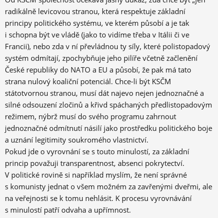
radikálně levicovou stranou, která respektuje základní
principy politického systému, ve kterém působí a je tak
i schopna být ve vládě (jako to vidíme třeba v Itálii či ve
Francii), nebo zda v ní převládnou ty síly, které polistopadový
systém odmítají, zpochybňuje jeho pilíře včetně začlenění
České republiky do NATO a EU a působí, že pak má tato
strana nulový koaliční potenciál. Chce-li být KSČM
státotvornou stranou, musí dát najevo nejen jednoznačné a
silné odsouzení zločinů a křivd spáchaných předlistopadovým
režimem, nýbrž musí do svého programu zahrnout
jednoznačné odmítnutí násilí jako prostředku politického boje
a uznání legitimity soukromého vlastnictví.
Pokud jde o vyrovnání se s touto minulostí, za základní
princip považuji transparentnost, absenci pokrytectví.
V politické rovině si například myslím, že není správné
s komunisty jednat o všem možném za zavřenými dveřmi, ale
na veřejnosti se k tomu nehlásit. K procesu vyrovnávání
s minulostí patří odvaha a upřímnost.