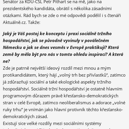
Senátor za KDU-ČSL Petr Pithart se na mě, jako na
prezidentského kandidáta, obrátil s několika zásadními
otázkami. Rád bych se zde o mé odpovědi podělil i s čtenáři
Aktuálně.cz. Takže:
Jaký je Váš postoj ke konceptu i praxi sociálně tržního
hospodářství, jak se původně vyvinuly v poválečném
Německu a jak se dnes vesměs v Evropě praktikují? Která
země by měla být pro nás v tomto ohledu inspirací? A která
ne?
Zde je patrně největší ideový rozdíl mezi mnou a mým
protikandidátem, který hájí „volný trh bez přívlastků“, zatímco
já zdůrazňuji sociální a také ekologické aspekty tržního
hospodářství. Sociálně tržní hospodářství je ostatně hlavním
programovým důrazem právě křesťansko-demokratických
stran v celé Evropě, zatímco neoliberalismus a adorace „volné
ruky trhu“ je vnímán jako hlavní protivník těchto křesťansko-
demokratických zásad.
Existují sice velké rozdíly mezi sociálními systémy