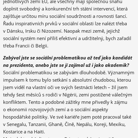
jednotlivých zemí EU, ale všechny mají společnou snahu
doplnit svobodný a konkurenční trh státní intervencí, která
zajišťuje určitou míru sociální soudržnosti a rovnosti šancí.
Řadu inspirativních prvků v sociální oblasti lze nalézt třeba
v Dánsku, Irsku či Nizozemí. Naopak mezi země, jejichž
sociální systém není příliš efektivní a udržitelný, bych zařadil
třeba Francii či Belgii.
Zabýval jste se sociální problematikou až teď jako kandidát
na prezidenta, anebo jste se jí zajímal už i jako akademik?
Sociální problematikou se zabývám dlouhodobě. Významným
impulsem k tomu bylo setkání s absolutní chudobou, kterou
jsem viděl na vlastní oči ve svých šestnácti letech – žil jsem
tehdy šest měsíců s rodiči v Nigérii, zemi postižené válečným
konfliktem. Tento a podobné zážitky mne přivedly k zájmu
o ekonomii rozvojových zemí a o sociální aspekty
hospodářské politiky. Ve své kariéře jsem poté pracoval také
v Senegalu, Tanzanii, Ghaně, Číně, Nepálu, Koreji, Mexiku,
Kostarice a na Haiti.