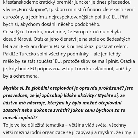
křesťanskodemokratický premiér Juncker je dnes předsedou
vlivné „Euroskupiny“, tj. sboru ministrů financí členských zemí
eurozóny, a jedním z nejrespektovanějších politiků EU. Přál
bych si, abychom dosáhli něčeho podobného.
Co se týče Turecka, mrzí mne, že Evropa k němu nebyla
dosud férová. Otázka jeho členství je na stole od šedesátých
let a ani EHS ani dnešní EU se k ní nedokáží postavit čelem.
Pakliže Turecko splní všechny podmínky – ale jen tehdy –
mělo by se stát součástí EU, protože sliby se mají plnit. Otázka
je, kdy bude EU připravena vstup Turecka zvládnout, aniž by
byla ochromena.
Myslíte si, že globální oteplování je opravdu prokázané? Jste
přesvědčen, že jej způsobují lidské aktivity? Myslíte si, že
lidstvo má nástroje, kterými by bylo možné oteplování
zastavit nebo dokonce zvrátit? Jakou cenu bychom za to
museli zaplatit?
To je velice důležitá tematika – většina vlád světa, všechny
větší mezinárodní organizace se jí zabývají a myslím, že i my ji