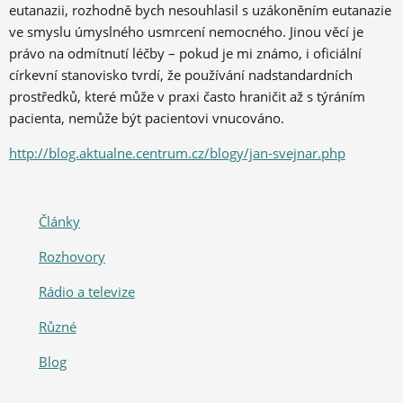
eutanazii, rozhodně bych nesouhlasil s uzákoněním eutanazie
ve smyslu úmyslného usmrcení nemocného. Jinou věcí je
právo na odmítnutí léčby – pokud je mi známo, i oficiální
církevní stanovisko tvrdí, že používání nadstandardních
prostředků, které může v praxi často hraničit až s týráním
pacienta, nemůže být pacientovi vnucováno.
http://blog.aktualne.centrum.cz/blogy/jan-svejnar.php
Články
Rozhovory
Rádio a televize
Různé
Blog