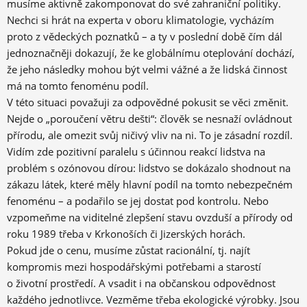
musíme aktivně zakomponovat do své zahraniční politiky.
Nechci si hrát na experta v oboru klimatologie, vycházím
proto z vědeckých poznatků – a ty v poslední době čím dál
jednoznačněji dokazují, že ke globálnímu oteplování dochází,
že jeho následky mohou být velmi vážné a že lidská činnost
má na tomto fenoménu podíl.
V této situaci považuji za odpovědné pokusit se věci změnit.
Nejde o „poroučení větru dešti“: člověk se nesnaží ovládnout
přírodu, ale omezit svůj ničivý vliv na ni. To je zásadní rozdíl.
Vidím zde pozitivní paralelu s účinnou reakcí lidstva na
problém s ozónovou dírou: lidstvo se dokázalo shodnout na
zákazu látek, které měly hlavní podíl na tomto nebezpečném
fenoménu – a podařilo se jej dostat pod kontrolu. Nebo
vzpomeňme na viditelné zlepšení stavu ovzduší a přírody od
roku 1989 třeba v Krkonoších či Jizerských horách.
Pokud jde o cenu, musíme zůstat racionální, tj. najít
kompromis mezi hospodářskými potřebami a starostí
o životní prostředí. A vsadit i na občanskou odpovědnost
každého jednotlivce. Vezměme třeba ekologické výrobky. Jsou