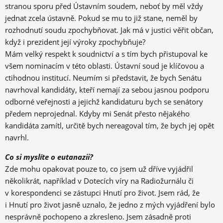
stranou sporu před Ústavním soudem, neboť by měl vždy
jednat zcela ústavně. Pokud se mu to již stane, neměl by
rozhodnutí soudu zpochybňovat. Jak má v justici věřit občan,
když i prezident její výroky zpochybňuje?
Mám velký respekt k soudnictví a s tím bych přistupoval ke
všem nominacím v této oblasti. Ústavní soud je klíčovou a
ctihodnou institucí. Neumím si představit, že bych Senátu
navrhoval kandidáty, kteří nemají za sebou jasnou podporu
odborné veřejnosti a jejichž kandidaturu bych se senátory
předem neprojednal. Kdyby mi Senát přesto nějakého
kandidáta zamítl, určitě bych nereagoval tím, že bych jej opět
navrhl.
Co si myslíte o eutanazii?
Zde mohu opakovat pouze to, co jsem už dříve vyjádřil
několikrát, například v Dotecích víry na Radiožurnálu či
v korespondenci se zástupci Hnutí pro život. Jsem rád, že
i Hnutí pro život jasně uznalo, že jedno z mých vyjádření bylo
nesprávně pochopeno a zkresleno. Jsem zásadně proti