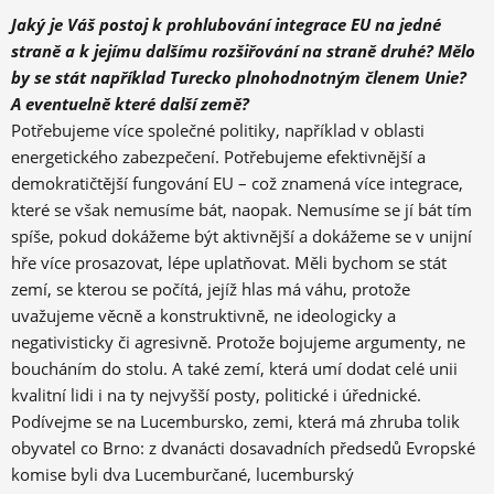
Jaký je Váš postoj k prohlubování integrace EU na jedné
straně a k jejímu dalšímu rozšiřování na straně druhé? Mělo
by se stát například Turecko plnohodnotným členem Unie?
A eventuelně které další země?
Potřebujeme více společné politiky, například v oblasti
energetického zabezpečení. Potřebujeme efektivnější a
demokratičtější fungování EU – což znamená více integrace,
které se však nemusíme bát, naopak. Nemusíme se jí bát tím
spíše, pokud dokážeme být aktivnější a dokážeme se v unijní
hře více prosazovat, lépe uplatňovat. Měli bychom se stát
zemí, se kterou se počítá, jejíž hlas má váhu, protože
uvažujeme věcně a konstruktivně, ne ideologicky a
negativisticky či agresivně. Protože bojujeme argumenty, ne
boucháním do stolu. A také zemí, která umí dodat celé unii
kvalitní lidi i na ty nejvyšší posty, politické i úřednické.
Podívejme se na Lucembursko, zemi, která má zhruba tolik
obyvatel co Brno: z dvanácti dosavadních předsedů Evropské
komise byli dva Lucemburčané, lucemburský