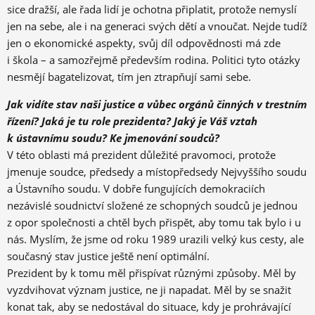
sice dražší, ale řada lidí je ochotna připlatit, protože nemyslí
jen na sebe, ale i na generaci svých dětí a vnoučat. Nejde tudíž
jen o ekonomické aspekty, svůj díl odpovědnosti má zde
i škola – a samozřejmě především rodina. Politici tyto otázky
nesmějí bagatelizovat, tím jen ztrapňují sami sebe.
Jak vidíte stav naši justice a vůbec orgánů činných v trestním
řízení? Jaká je tu role prezidenta? Jaký je Váš vztah
k ústavnímu soudu? Ke jmenování soudců?
V této oblasti má prezident důležité pravomoci, protože
jmenuje soudce, předsedy a místopředsedy Nejvyššího soudu
a Ústavního soudu. V dobře fungujících demokraciích
nezávislé soudnictví složené ze schopných soudců je jednou
z opor společnosti a chtěl bych přispět, aby tomu tak bylo i u
nás. Myslím, že jsme od roku 1989 urazili velký kus cesty, ale
současný stav justice ještě není optimální.
Prezident by k tomu měl přispívat různými způsoby. Měl by
vyzdvihovat význam justice, ne ji napadat. Měl by se snažit
konat tak, aby se nedostával do situace, kdy je prohrávající