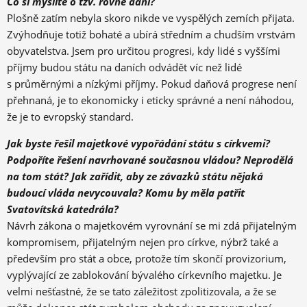
Co si myslíte o tzv. rovné dani?
Plošně zatím nebyla skoro nikde ve vyspělých zemích přijata.
Zvýhodňuje totiž bohaté a ubírá středním a chudším vrstvám
obyvatelstva. Jsem pro určitou progresi, kdy lidé s vyššími
příjmy budou státu na daních odvádět víc než lidé
s průměrnými a nízkými příjmy. Pokud daňová progrese není
přehnaná, je to ekonomicky i eticky správné a není náhodou,
že je to evropský standard.
Jak byste řešil majetkové vypořádání státu s církvemi?
Podpoříte řešení navrhované současnou vládou? Neprodělá
na tom stát? Jak zařídit, aby ze závazků státu nějaká
budoucí vláda nevycouvala? Komu by měla patřit
Svatovítská katedrála?
Návrh zákona o majetkovém vyrovnání se mi zdá přijatelným
kompromisem, přijatelným nejen pro církve, nýbrž také a
především pro stát a obce, protože tím skončí provizorium,
vyplývající ze zablokování bývalého církevního majetku. Je
velmi nešťastné, že se tato záležitost zpolitizovala, a že se