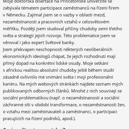
Moje doktorská disertace na Princetonské univerzitě se
zabývala tématem participace zaměstnanců na řízení firem
v Německu. Zajímal jsem se o vazby v oblasti mezd,
nezaměstnanosti a pracovních vztahů v celosvětovém
měřítku. Později jsem studoval příčiny chudoby zemí třetího
světa a strategii jejich rozvoje. Této problematice jsem se
věnoval i jako expert Světové banky.
Jsem překvapen neschopností některých neoliberálních
ekonomických ideologů chápat, že jejich rozhodnutí mají
přímý dopad na konkrétní lidské osudy. Moje setkání
s africkou realitou absolutní chudoby ještě během studií
zásadně ovlivnilo mé vnímání světa i mojí profesionální
kariéru. Na mých webových stránkách najdete seznam mých
publikovaných odborných článků. Mnohé z nich souvisejí se
sociální problematikou (např. o nezaměstnanosti a sociální
záchranné síti v období transformace, o nezaměstnanosti žen,
o vztahu mezi zaměstnavateli a zaměstnanci, o participaci
pracujících na řízení podniků, apod.).