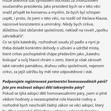
může dokonce stát symbolem obchodu za znovuzvolení
současného prezidenta. Jako prezident bych se v této věci
snažil přispět ke konsensu a myslím, že bych byl schopen
uspět, i proto, že jsem v této věci, na rozdíl od Václava Klause,
názorově konzistentní a umírněný. Nikdy bych církve,
důležitou část občanské společnosti, nekladl na roveň „spolku
zahrádkářů“.
Co se týče katedrály, rozhodnutí soudu již padlo a nyní je
třeba doladit konkrétní dohody o užívání a údržbě místa,
které církev pochopitelně chápe především jako „katedru
biskupa“ a svůj hlavní chrám v zemi, které je však zároveň
také národní památkou, drahou celku společnosti, nejenom
církvi, za jejíž údržbu by měl nést odpovědnost i stát.
Podporujete registrované partnerství homosexuálních párů?
Jste pro možnost adopcí dětí takovýmito páry?
Pokud se týká adopcí dětí homosexuálními páry, jsem si plně
vědom hodnoty a nezastupitelné role klasické rodiny a
rozhodně bych neschválil žádný zákon ve věci adopcí, který
by dříve neprošel důkladnou veřejnou celospolečenskou