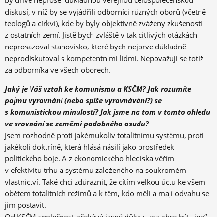
diskusí, v níž by se vyjádřili odborníci různých oborů (včetně
teologů a církví), kde by byly objektivně zváženy zkušenosti
z ostatních zemí. Jistě bych zvláště v tak citlivých otázkách
neprosazoval stanovisko, které bych nejprve důkladně
neprodiskutoval s kompetentními lidmi. Nepovažuji se totiž
za odborníka ve všech oborech.
Jaký je Váš vztah ke komunismu a KSČM? Jak rozumíte
pojmu vyrovnání (nebo spíše vyrovnávání?) se
s komunistickou minulostí? Jak jsme na tom v tomto ohledu
ve srovnání se zeměmi podobného osudu?
Jsem rozhodně proti jakémukoliv totalitnímu systému, proti
jakékoli doktríně, která hlásá násilí jako prostředek
politického boje. A z ekonomického hlediska věřím
v efektivitu trhu a systému založeného na soukromém
vlastnictví. Také chci zdůraznit, že cítím velkou úctu ke všem
obětem totalitních režimů a k těm, kdo měli a mají odvahu se
jim postavit.
Od KSČM společnost očekává jasný důkaz, zda chce být „jen“