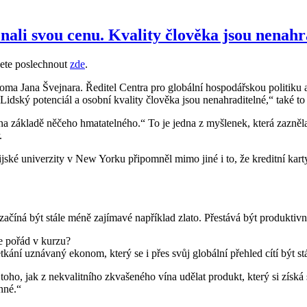
nali svou cenu. Kvality člověka jsou nenahr
žete poslechnout
zde
.
oma Jana Švejnara. Ředitel Centra pro globální hospodářskou politiku 
„Lidský potenciál a osobní kvality člověka jsou nenahraditelné,“ také 
na základě něčeho hmatatelného.“ To je jedna z myšlenek, která zazněl
.
jské univerzity v New Yorku připomněl mimo jiné i to, že kreditní kart
číná být stále méně zajímavé například zlato. Přestává být produktivní
je pořád v kurzu?
tkání uznávaný ekonom, který se i přes svůj globální přehled cítí být s
ho, jak z nekvalitního zkvašeného vína udělat produkt, který si získá 
nné.“