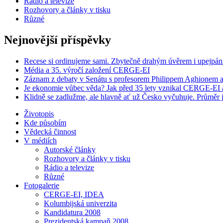
Rádio a televize
Rozhovory a články v tisku
Různé
Nejnovější příspěvky
Recese si ordinujeme sami. Zbytečně drahým úvěrem i upejpán
Média a 35. výročí založení CERGE-EI
Záznam z debaty v Senátu s profesorem Philippem Aghionem a
Je ekonomie vůbec věda? Jak před 35 lety vznikal CERGE-EI a 
Klidně se zadlužme, ale hlavně ať už Česko vyčuhuje. Průměr j
Životopis
Kde působím
Vědecká činnost
V médiích
Autorské články
Rozhovory a články v tisku
Rádio a televize
Různé
Fotogalerie
CERGE-EI, IDEA
Kolumbijská univerzita
Kandidatura 2008
Prezidentská kampaň 2008