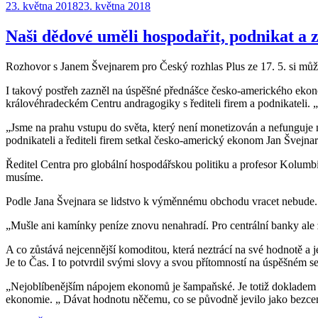
Publikováno:
23. května 2018
23. května 2018
Naši dědové uměli hospodařit, podnikat a z
Rozhovor s Janem Švejnarem pro Český rozhlas Plus ze 17. 5. si mů
I takový postřeh zazněl na úspěšné přednášce česko-amerického ekon
královéhradeckém Centru andragogiky s řediteli firem a podnikateli. 
„Jsme na prahu vstupu do světa, který není monetizován a nefunguje 
podnikateli a řediteli firem setkal česko-americký ekonom Jan Švejnar
Ředitel Centra pro globální hospodářskou politiku a profesor Kolumbi
musíme.
Podle Jana Švejnara se lidstvo k výměnnému obchodu vracet nebude.
„Mušle ani kamínky peníze znovu nenahradí. Pro centrální banky ale za
A co zůstává nejcennější komoditou, která neztrácí na své hodnotě a 
Je to Čas. I to potvrdil svými slovy a svou přítomností na úspěšném se
„Nejoblíbenějším nápojem ekonomů je šampaňské. Je totiž dokladem to
ekonomie. „ Dávat hodnotu něčemu, co se původně jevilo jako bezce