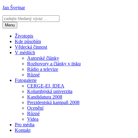
Přejít
Jan Švejnar
k
obsahu
webu
Menu
Životopis
Kde působím
Vědecká činnost
V médiích
Autorské články
Rozhovory a články v tisku
Rádio a televize
Různé
Fotogalerie
CERGE-EI, IDEA
Kolumbijská univerzita
Kandidatura 2008
Prezidentská kampaň 2008
Ocenění
Různé
Videa
Pro média
Kontakt