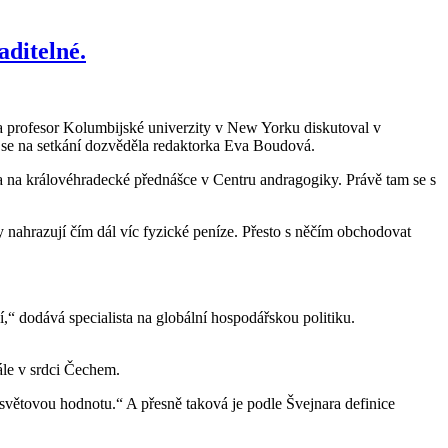
aditelné.
a profesor Kolumbijské univerzity v New Yorku diskutoval v
to se na setkání dozvěděla redaktorka Eva Boudová.
a na královéhradecké přednášce v Centru andragogiky. Právě tam se s
y nahrazují čím dál víc fyzické peníze. Přesto s něčím obchodovat
,“ dodává specialista na globální hospodářskou politiku.
tále v srdci Čechem.
světovou hodnotu.“ A přesně taková je podle Švejnara definice