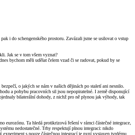
 pak i do schengenského prostoru. Zavázali jsme se usilovat o vstup
kli. Jak se v tom všem vyznat?
dnes bychom měli udělat čelem vzad či se radovat, pokud by se
zpečí, o jakých se nám v našich dějinách po staletí ani nesnilo.
odu a pohybu pracovních sil jsou nepopiratelné. I země disponující
dnaly bilaterální dohody, z nichž pro ně plynou jak výhody, tak
mo eurozónu. Ta hledá protikrizová řešení v rámci částečné integrace,
systému nedostatečné. Trhy respektují plnou integraci: nikdo
pský experiment s pouze částečnou integrací je nyní vystaven tvrdému