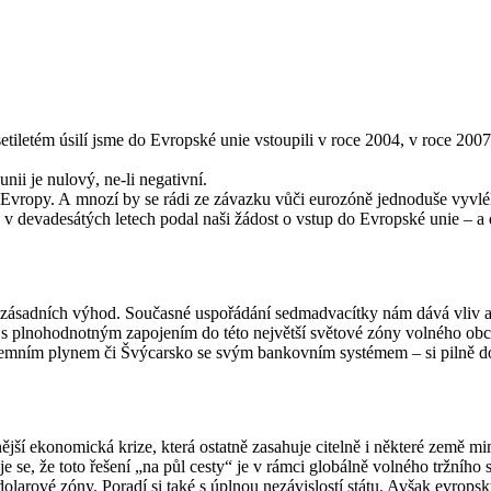
iletém úsilí jsme do Evropské unie vstoupili v roce 2004, v roce 2007
nii je nulový, ne-li negativní.
e Evropy. A mnozí by se rádi ze závazku vůči eurozóně jednoduše vyvlé
 devadesátých letech podal naši žádost o vstup do Evropské unie – a 
zásadních výhod. Současné uspořádání sedmadvacítky nám dává vliv a be
s plnohodnotným zapojením do této největší světové zóny volného obch
emním plynem či Švýcarsko se svým bankovním systémem – si pilně doje
ější ekonomická krize, která ostatně zasahuje citelně i některé země mi
 se, že toto řešení „na půl cesty“ je v rámci globálně volného tržního 
z dolarové zóny. Poradí si také s úplnou nezávislostí státu. Avšak evro