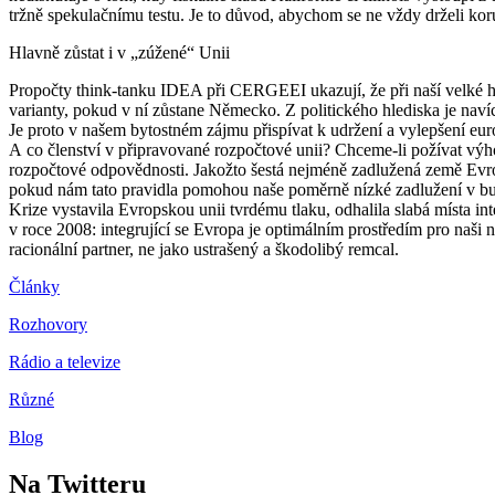
tržně spekulačnímu testu. Je to důvod, abychom se ne vždy drželi ko
Hlavně zůstat i v „zúžené“ Unii
Propočty think-tanku IDEA při CERGEEI ukazují, že při naší velké ho
varianty, pokud v ní zůstane Německo. Z politického hlediska je navíc
Je proto v našem bytostném zájmu přispívat k udržení a vylepšení eu
A co členství v připravované rozpočtové unii? Chceme-li požívat výhod
rozpočtové odpovědnosti. Jakožto šestá nejméně zadlužená země Evro
pokud nám tato pravidla pomohou naše poměrně nízké zadlužení v bu
Krize vystavila Evropskou unii tvrdému tlaku, odhalila slabá místa in
v roce 2008: integrující se Evropa je optimálním prostředím pro naši
racionální partner, ne jako ustrašený a škodolibý remcal.
Články
Rozhovory
Rádio a televize
Různé
Blog
Na Twitteru