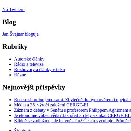
Na Twitteru
Blog
Jan Švejnar bloguje
Rubriky
Autorské články
Rádio a televize
Rozhovory a články v tisku
Různé
Nejnovější příspěvky
Recese si ordinujeme sami. Zbytečně drahým úvěrem i upejpán
Média a 35. výročí založení CERGE-EI
Záznam z debaty v Senátu s profesorem Philippem Aghionem a
Je ekonomie vůbec věda? Jak před 35 lety vznikal CERGE-EI a 
Klidně se zadlužme, ale hlavně ať už Česko vyčuhuje. Průměr j
Životopis