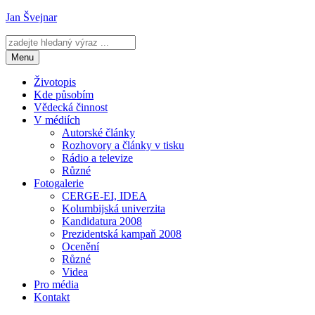
Přejít
Jan Švejnar
k
obsahu
webu
Menu
Životopis
Kde působím
Vědecká činnost
V médiích
Autorské články
Rozhovory a články v tisku
Rádio a televize
Různé
Fotogalerie
CERGE-EI, IDEA
Kolumbijská univerzita
Kandidatura 2008
Prezidentská kampaň 2008
Ocenění
Různé
Videa
Pro média
Kontakt