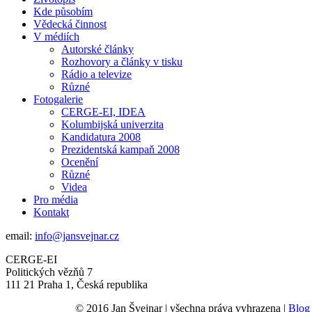
Kde působím
Vědecká činnost
V médiích
Autorské články
Rozhovory a články v tisku
Rádio a televize
Různé
Fotogalerie
CERGE-EI, IDEA
Kolumbijská univerzita
Kandidatura 2008
Prezidentská kampaň 2008
Ocenění
Různé
Videa
Pro média
Kontakt
email:
info@jansvejnar.cz
CERGE-EI
Politických vězňů 7
111 21 Praha 1, Česká republika
© 2016 Jan Švejnar | všechna práva vyhrazena |
Blog