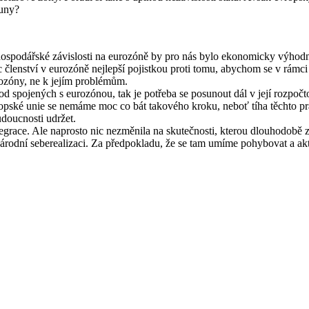
runy?
spodářské závislosti na eurozóně by pro nás bylo ekonomicky výhodné b
 členství v eurozóně nejlepší pojistkou proti tomu, abychom se v rámci E
rozóny, ne k jejím problémům.
 spojených s eurozónou, tak je potřeba se posunout dál v její rozpočtov
pské unie se nemáme moc co bát takového kroku, neboť tíha těchto pr
doucnosti udržet.
tegrace. Ale naprosto nic nezměnila na skutečnosti, kterou dlouhodobě 
 národní seberealizaci. Za předpokladu, že se tam umíme pohybovat a ak