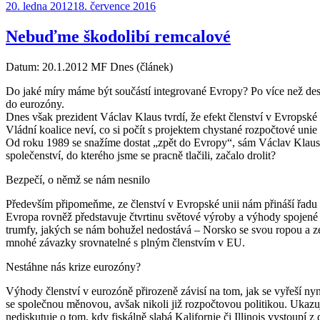
Publikováno:
20. ledna 2012
18. července 2016
Nebuďme škodolibí remcalové
Datum: 20.1.2012 MF Dnes (článek)
Do jaké míry máme být součástí integrované Evropy? Po více než deset
do eurozóny.
Dnes však prezident Václav Klaus tvrdí, že efekt členství v Evropské u
Vládní koalice neví, co si počít s projektem chystané rozpočtové uni
Od roku 1989 se snažíme dostat „zpět do Evropy“, sám Václav Klaus v
společenství, do kterého jsme se pracně tlačili, začalo drolit?
Bezpečí, o němž se nám nesnilo
Především připomeňme, ze členství v Evropské unii nám přináší řadu 
Evropa rovněž představuje čtvrtinu světové výroby a výhody spojené 
trumfy, jakých se nám bohužel nedostává – Norsko se svou ropou a z
mnohé závazky srovnatelné s plným členstvím v EU.
Nestáhne nás krize eurozóny?
Výhody členství v eurozóně přirozeně závisí na tom, jak se vyřeší nyn
se společnou měnovou, avšak nikoli již rozpočtovou politikou. Ukazuje
nediskutuje o tom, kdy fiskálně slabá Kalifornie či Illinois vystoupí 