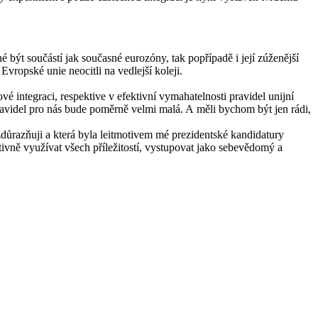
ýt součástí jak současné eurozóny, tak popřípadě i její zúženější
vropské unie neocitli na vedlejší koleji.
é integraci, respektive v efektivní vymahatelnosti pravidel unijní
avidel pro nás bude poměrně velmi malá. A měli bychom být jen rádi,
zdůrazňuji a která byla leitmotivem mé prezidentské kandidatury
tivně využívat všech příležitostí, vystupovat jako sebevědomý a