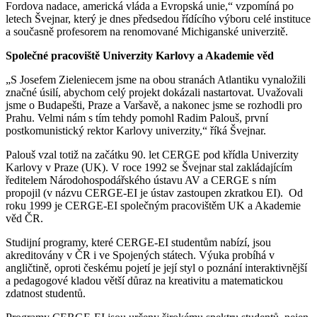
Fordova nadace, americká vláda a Evropská unie,“ vzpomíná po
letech Švejnar, který je dnes předsedou řídícího výboru celé instituce
a současně profesorem na renomované Michiganské univerzitě.
Společné pracoviště Univerzity Karlovy a Akademie věd
„S Josefem Zieleniecem jsme na obou stranách Atlantiku vynaložili
značné úsilí, abychom celý projekt dokázali nastartovat. Uvažovali
jsme o Budapešti, Praze a Varšavě, a nakonec jsme se rozhodli pro
Prahu. Velmi nám s tím tehdy pomohl Radim Palouš, první
postkomunistický rektor Karlovy univerzity,“ říká Švejnar.
Palouš vzal totiž na začátku 90. let CERGE pod křídla Univerzity
Karlovy v Praze (UK). V roce 1992 se Švejnar stal zakládajícím
ředitelem Národohospodářského ústavu AV a CERGE s ním
propojil (v názvu CERGE-EI je ústav zastoupen zkratkou EI). Od
roku 1999 je CERGE-EI společným pracovištěm UK a Akademie
věd ČR.
Studijní programy, které CERGE-EI studentům nabízí, jsou
akreditovány v ČR i ve Spojených státech. Výuka probíhá v
angličtině, oproti českému pojetí je její styl o poznání interaktivnější
a pedagogové kladou větší důraz na kreativitu a matematickou
zdatnost studentů.