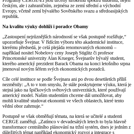
Programy CERGE-EI jsou určeny širokému spektru studentů, nejen
českým, ale i zahraničním, zejména ze zemí střední a východní
Evropy, včetně zemí bývalého Sovětského svazu a středoasijských
republik.
Na kvalitu výuky dohlíží i poradce Obamy
„Zastoupení nejrůznějších národností se však postupně rozšiřuje,“
upozorňuje Švejnar. V řídícím výboru této akademické instituce,
kterému předsedá, je celá plejáda renomovaných ekonomů –
například nositel Nobelovy ceny Joseph Stiglitz či profesor
Princetonské univerzity Alan Krueger, Švejnarův bývalý student,
kterého americký prezident Barack Obama na konci letošního srpna
jmenoval novým šéfem svých ekonomických poradců.
Cíle celé instituce se podle Švejnara ani po dvou desetiletích příliš
nezměnily: „A to v tom smyslu, že stále poskytujeme výuku, která je
stejná jako na špičkových světových univerzitách, které používají
americký model. Našim studentům chceme dál umožňovat, aby
mohli kvalitně studovat ekonomii ve všech oblastech, které tento
vědní obor zahrnuje.“
Postupně se však obměňují témata, na která se učitelé a studenti
CERGE zaměřují. „Zatímco v devadesátých letech to byla hlavně
transformace centrálního plánování na tržní systém, dnes je jedním z
důležitých témat například ekonomický rozvoj a integrace s