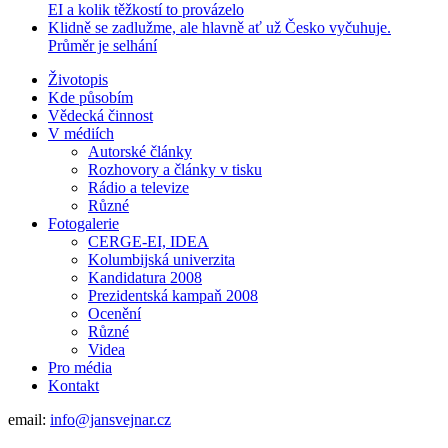
EI a kolik těžkostí to provázelo
Klidně se zadlužme, ale hlavně ať už Česko vyčuhuje.
Průměr je selhání
Životopis
Kde působím
Vědecká činnost
V médiích
Autorské články
Rozhovory a články v tisku
Rádio a televize
Různé
Fotogalerie
CERGE-EI, IDEA
Kolumbijská univerzita
Kandidatura 2008
Prezidentská kampaň 2008
Ocenění
Různé
Videa
Pro média
Kontakt
email:
info@jansvejnar.cz