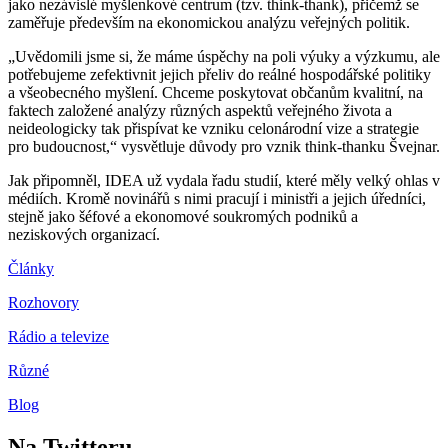
jako nezávislé myšlenkové centrum (tzv. think-thank), přičemž se
zaměřuje především na ekonomickou analýzu veřejných politik.
„Uvědomili jsme si, že máme úspěchy na poli výuky a výzkumu, ale
potřebujeme zefektivnit jejich přeliv do reálné hospodářské politiky
a všeobecného myšlení. Chceme poskytovat občanům kvalitní, na
faktech založené analýzy různých aspektů veřejného života a
neideologicky tak přispívat ke vzniku celonárodní vize a strategie
pro budoucnost,“ vysvětluje důvody pro vznik think-thanku Švejnar.
Jak připomněl, IDEA už vydala řadu studií, které měly velký ohlas v
médiích. Kromě novinářů s nimi pracují i ministři a jejich úředníci,
stejně jako šéfové a ekonomové soukromých podniků a
neziskových organizací.
Články
Rozhovory
Rádio a televize
Různé
Blog
Na Twitteru