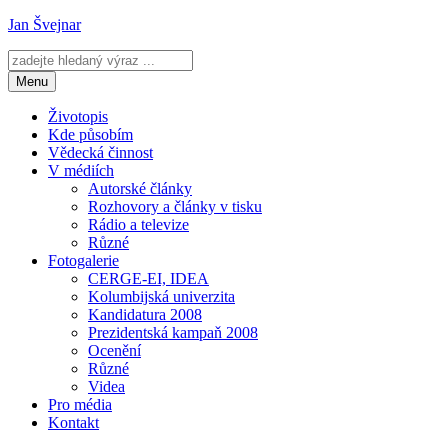
Přejít
Jan Švejnar
k
obsahu
webu
Menu
Životopis
Kde působím
Vědecká činnost
V médiích
Autorské články
Rozhovory a články v tisku
Rádio a televize
Různé
Fotogalerie
CERGE-EI, IDEA
Kolumbijská univerzita
Kandidatura 2008
Prezidentská kampaň 2008
Ocenění
Různé
Videa
Pro média
Kontakt