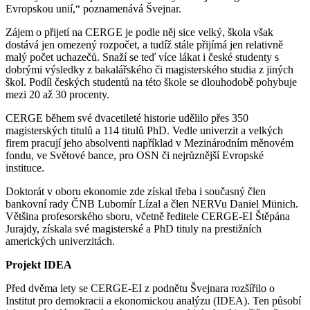
Evropskou unií,“ poznamenává Švejnar.
Zájem o přijetí na CERGE je podle něj sice velký, škola však
dostává jen omezený rozpočet, a tudíž stále přijímá jen relativně
malý počet uchazečů. Snaží se teď více lákat i české studenty s
dobrými výsledky z bakalářského či magisterského studia z jiných
škol. Podíl českých studentů na této škole se dlouhodobě pohybuje
mezi 20 až 30 procenty.
CERGE během své dvacetileté historie udělilo přes 350
magisterských titulů a 114 titulů PhD. Vedle univerzit a velkých
firem pracují jeho absolventi například v Mezinárodním měnovém
fondu, ve Světové bance, pro OSN či nejrůznější Evropské
instituce.
Doktorát v oboru ekonomie zde získal třeba i současný člen
bankovní rady ČNB Lubomír Lízal a člen NERVu Daniel Münich.
Většina profesorského sboru, včetně ředitele CERGE-EI Štěpána
Jurajdy, získala své magisterské a PhD tituly na prestižních
amerických univerzitách.
Projekt IDEA
Před dvěma lety se CERGE-EI z podnětu Švejnara rozšířilo o
Institut pro demokracii a ekonomickou analýzu (IDEA). Ten působí