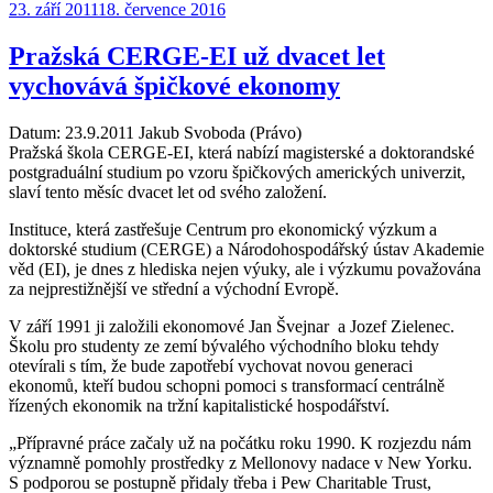
Publikováno:
23. září 2011
18. července 2016
Pražská CERGE-EI už dvacet let
vychovává špičkové ekonomy
Datum: 23.9.2011 Jakub Svoboda (Právo)
Pražská škola CERGE-EI, která nabízí magisterské a doktorandské
postgraduální studium po vzoru špičkových amerických univerzit,
slaví tento měsíc dvacet let od svého založení.
Instituce, která zastřešuje Centrum pro ekonomický výzkum a
doktorské studium (CERGE) a Národohospodářský ústav Akademie
věd (EI), je dnes z hlediska nejen výuky, ale i výzkumu považována
za nejprestižnější ve střední a východní Evropě.
V září 1991 ji založili ekonomové Jan Švejnar a Jozef Zielenec.
Školu pro studenty ze zemí bývalého východního bloku tehdy
otevírali s tím, že bude zapotřebí vychovat novou generaci
ekonomů, kteří budou schopni pomoci s transformací centrálně
řízených ekonomik na tržní kapitalistické hospodářství.
„Přípravné práce začaly už na počátku roku 1990. K rozjezdu nám
významně pomohly prostředky z Mellonovy nadace v New Yorku.
S podporou se postupně přidaly třeba i Pew Charitable Trust,