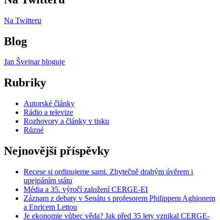
Na Twitteru
Blog
Jan Švejnar bloguje
Rubriky
Autorské články
Rádio a televize
Rozhovory a články v tisku
Různé
Nejnovější příspěvky
Recese si ordinujeme sami. Zbytečně drahým úvěrem i
upejpáním státu
Média a 35. výročí založení CERGE-EI
Záznam z debaty v Senátu s profesorem Philippem Aghionem
a Enricem Lettou
Je ekonomie vůbec věda? Jak před 35 lety vznikal CERGE-