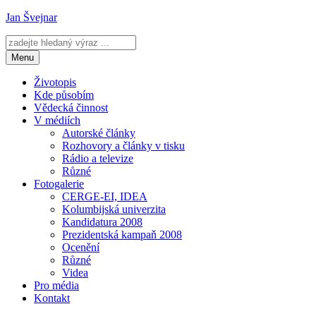
Přejít
Jan Švejnar
k
obsahu
webu
Menu
Životopis
Kde působím
Vědecká činnost
V médiích
Autorské články
Rozhovory a články v tisku
Rádio a televize
Různé
Fotogalerie
CERGE-EI, IDEA
Kolumbijská univerzita
Kandidatura 2008
Prezidentská kampaň 2008
Ocenění
Různé
Videa
Pro média
Kontakt