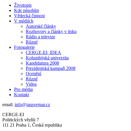
Životopis
Kde působím
Vědecká činnost
V médiích
Autorské články
Rozhovory a články v tisku
Rádio a televize
Různé
Fotogalerie
CERGE-EI, IDEA
Kolumbijská univerzita
Kandidatura 2008
Prezidentská kampaň 2008
Ocenění
Různé
Videa
Pro média
Kontakt
email:
info@jansvejnar.cz
CERGE-EI
Politických vězňů 7
111 21 Praha 1, Česká republika