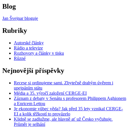
Blog
Jan Švejnar bloguje
Rubriky
Autorské články
Rádio a televize
Rozhovory a články v tisku
Různé
Nejnovější příspěvky
Recese si ordinujeme sami. Zbytečně drahým úvěrem i
upejpáním státu
Média a 35. výročí založení CERGE-EI
Záznam z debaty v Senátu s profesorem Philippem Aghionem
a Enricem Lettou
Je ekonomie vůbec věda? Jak před 35 lety vznikal CERGE-
EI a kolik těžkostí to provázelo
Klidně se zadlužme, ale hlavně ať už Česko vyčuhuje.
Průměr je selhání