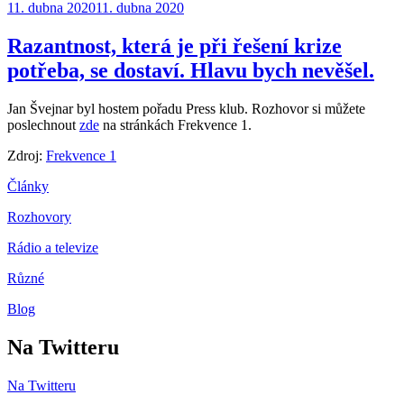
Publikováno:
11. dubna 2020
11. dubna 2020
Razantnost, která je při řešení krize
potřeba, se dostaví. Hlavu bych nevěšel.
Jan Švejnar byl hostem pořadu Press klub. Rozhovor si můžete
poslechnout
zde
na stránkách Frekvence 1.
Zdroj:
Frekvence 1
Články
Rozhovory
Rádio a televize
Různé
Blog
Na Twitteru
Na Twitteru