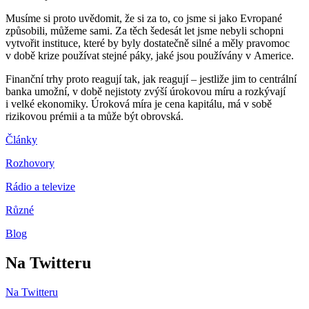
Musíme si proto uvědomit, že si za to, co jsme si jako Evropané
způsobili, můžeme sami. Za těch šedesát let jsme nebyli schopni
vytvořit instituce, které by byly dostatečně silné a měly pravomoc
v době krize používat stejné páky, jaké jsou používány v Americe.
Finanční trhy proto reagují tak, jak reagují – jestliže jim to centrální
banka umožní, v době nejistoty zvýší úrokovou míru a rozkývají
i velké ekonomiky. Úroková míra je cena kapitálu, má v sobě
rizikovou prémii a ta může být obrovská.
Články
Rozhovory
Rádio a televize
Různé
Blog
Na Twitteru
Na Twitteru