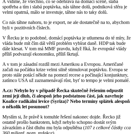
A vidíme, že všechno, co se odehrává na domácí scéně, slabá
spotřeba a tím i slabá poptávka, nás táhne dolů, podniková sféra je
velmi opatrná, málo se investuje, táhne nás to taky dolů.
Co nás táhne nahoru, to je export, ne ale dostatečně na to, abychom
byli v pozitivních číslech.
V Řecku je to podobné, domácí poptávka je utlumena do té míry, že
vláda bude mít čím dál větší problém vybírat daně. HDP tak bude
dále klesat. V tom má MMF pravdu, když říká, že evropské vlády
příliš podvazují ekonomiku, příliš škrtají.
A v tom je zásadní rozdíl mezi Amerikou a Evropou. Američané
začali na počátku krize velmi silně stimulovat poptávku. Evropa se
proto stále potácí někde na pomezí recese a počínající konjunktury,
zatímco USA už zaznamenávají růst, byť to tempo je velmi pomalé.
A.cz: Nebylo by v případě Řecka skutečně řešením odpustit
zemi její dluh, či alespoň jeho podstatnou část, jak navrhuje
Koalice radikální levice (Syriza)? Nebo termíny splátek alespoň
o několik let posunout?
Myslím si, že právě k tomuhle řešení nakonec dojde. Řecko již
ostatně prošlo bankrotem, když nebylo schopno dostát svým
závazkům a část dluhu mu byla odpuštěna (
107 z celkové částky cca
360 miliard, pozn. redakce
).