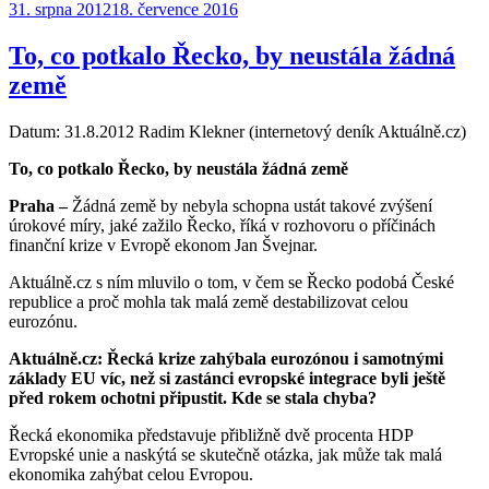
Publikováno:
31. srpna 2012
18. července 2016
To, co potkalo Řecko, by neustála žádná
země
Datum: 31.8.2012 Radim Klekner (internetový deník Aktuálně.cz)
To, co potkalo Řecko, by neustála žádná země
Praha –
Žádná země by nebyla schopna ustát takové zvýšení
úrokové míry, jaké zažilo Řecko, říká v rozhovoru o příčinách
finanční krize v Evropě ekonom Jan Švejnar.
Aktuálně.cz s ním mluvilo o tom, v čem se Řecko podobá České
republice a proč mohla tak malá země destabilizovat celou
eurozónu.
Aktuálně.cz: Řecká krize zahýbala eurozónou i samotnými
základy EU víc, než si zastánci evropské integrace byli ještě
před rokem ochotni připustit. Kde se stala chyba?
Řecká ekonomika představuje přibližně dvě procenta HDP
Evropské unie a naskýtá se skutečně otázka, jak může tak malá
ekonomika zahýbat celou Evropou.