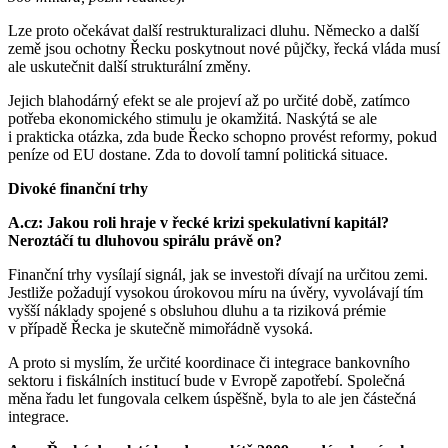
Lze proto očekávat další restrukturalizaci dluhu. Německo a další
země jsou ochotny Řecku poskytnout nové půjčky, řecká vláda musí
ale uskutečnit další strukturální změny.
Jejich blahodárný efekt se ale projeví až po určité době, zatímco
potřeba ekonomického stimulu je okamžitá. Naskýtá se ale
i prakticka otázka, zda bude Řecko schopno provést reformy, pokud
peníze od EU dostane. Zda to dovolí tamní politická situace.
Divoké finanční trhy
A.cz: Jakou roli hraje v řecké krizi spekulativní kapitál?
Neroztáčí tu dluhovou spirálu právě on?
Finanční trhy vysílají signál, jak se investoři dívají na určitou zemi.
Jestliže požadují vysokou úrokovou míru na úvěry, vyvolávají tím
vyšší náklady spojené s obsluhou dluhu a ta riziková prémie
v případě Řecka je skutečně mimořádně vysoká.
A proto si myslím, že určité koordinace či integrace bankovního
sektoru i fiskálních institucí bude v Evropě zapotřebí. Společná
měna řadu let fungovala celkem úspěšně, byla to ale jen částečná
integrace.