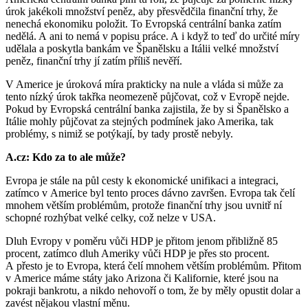
úrok jakékoli množství peněz, aby přesvědčila finanční trhy, že
nenechá ekonomiku položit. To Evropská centrální banka zatím
nedělá. A ani to nemá v popisu práce. A i když to teď do určité míry
udělala a poskytla bankám ve Španělsku a Itálii velké množství
peněz, finanční trhy jí zatím příliš nevěří.
V Americe je úroková míra prakticky na nule a vláda si může za
tento nízký úrok takřka neomezeně půjčovat, což v Evropě nejde.
Pokud by Evropská centrální banka zajistila, že by si Španělsko a
Itálie mohly půjčovat za stejných podmínek jako Amerika, tak
problémy, s nimiž se potýkají, by tady prostě nebyly.
A.cz: Kdo za to ale může?
Evropa je stále na půl cesty k ekonomické unifikaci a integraci,
zatímco v Americe byl tento proces dávno završen. Evropa tak čelí
mnohem větším problémům, protože finanční trhy jsou uvnitř ní
schopné rozhýbat velké celky, což nelze v USA.
Dluh Evropy v poměru vůči HDP je přitom jenom přibližně 85
procent, zatímco dluh Ameriky vůči HDP je přes sto procent.
A přesto je to Evropa, která čelí mnohem větším problémům. Přitom
v Americe máme státy jako Arizona či Kalifornie, které jsou na
pokraji bankrotu, a nikdo nehovoří o tom, že by měly opustit dolar a
zavést nějakou vlastní měnu.