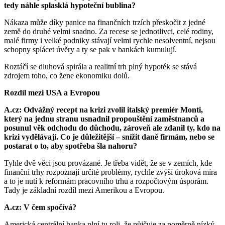
tedy náhle splasklá hypoteční bublina?
Nákaza může díky panice na finančních trzích přeskočit z jedné
země do druhé velmi snadno. Za recese se jednotlivci, celé rodiny,
malé firmy i velké podniky stávají velmi rychle nesolventní, nejsou
schopny splácet úvěry a ty se pak v bankách kumulují.
Roztáčí se dluhová spirála a realitní trh plný hypoték se stává
zdrojem toho, co žene ekonomiku dolů.
Rozdíl mezi USA a Evropou
A.cz: Odvážný recept na krizi zvolil italský premiér Monti,
který na jednu stranu usnadnil propouštění zaměstnanců a
posunul věk odchodu do důchodu, zároveň ale zdanil ty, kdo na
krizi vydělávají. Co je důležitější – snížit daně firmám, nebo se
postarat o to, aby spotřeba šla nahoru?
Tyhle dvě věci jsou provázané. Je třeba vidět, že se v zemích, kde
finanční trhy rozpoznají určité problémy, rychle zvýší úroková míra
a to je nutí k reformám pracovního trhu a rozpočtovým úsporám.
Tady je základní rozdíl mezi Amerikou a Evropou.
A.cz: V čem spočívá?
Americká centrální banka plní tu roli, že půjčuje za poměrně nízký