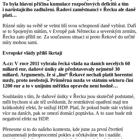
To byla hlavní příčina kumulace rozpočtových deficitů a tím
i narůstajícího zadlužení. Řadoví zaměstnanci v Řecku ale daně
platí…
Různé státy na světě se velmi liší svou schopností daně vybírat. Daří
se to Spojeným státům, v Evropě pak Německu a severským zemím,
Řecku zato příliš ne. Za současnou situaci si proto Řekové do určité
míry mohou sami.
Evropské vlády příliš škrtají
A.cz: V roce 2011 vybrala řecká vláda na daních necelých 60
miliard eur, daňové úniky ale představovaly nejméně 30
miliard.
Argumenty, že si „líní“ Řekové nechali platit horentní
mzdy, proto neobstojí. Průměrná mzda ve státním sektoru činí
1200 eur a to v unijním měřítku opravdu není hodně…
Souhlasím s tím, že daňové úniky v Řecku jsou skutečně podstatné,
měli bychom si ale též uvědomit, že restriktivní opatření mají ten
krátkodobý efekt, že snižují HDP. Platí, že pokud bude stát vybírat
více na daních, pak se omezí domácí poptávka. A to zase bude mít
negativní efekt na HDP.
Přenesme si to do našeho kontextu, kde jsme za první čtvrtletí
zaznamenali jednoprocentní pokles a očekáváme ho i nadále.