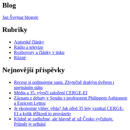
Blog
Jan Švejnar bloguje
Rubriky
Autorské články
Rádio a televize
Rozhovory a články v tisku
Různé
Nejnovější příspěvky
Recese si ordinujeme sami. Zbytečně drahým úvěrem i
upejpáním státu
Média a 35. výročí založení CERGE-EI
Záznam z debaty v Senátu s profesorem Philippem Aghionem
a Enricem Lettou
Je ekonomie vůbec věda? Jak před 35 lety vznikal CERGE-
EI a kolik těžkostí to provázelo
Klidně se zadlužme, ale hlavně ať už Česko vyčuhuje.
Průměr je selhání