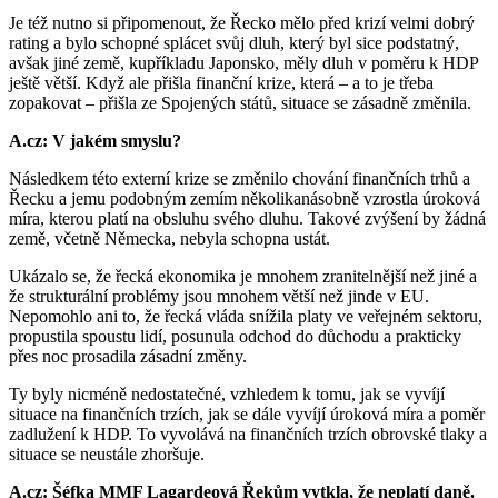
Je též nutno si připomenout, že Řecko mělo před krizí velmi dobrý
rating a bylo schopné splácet svůj dluh, který byl sice podstatný,
avšak jiné země, kupříkladu Japonsko, měly dluh v poměru k HDP
ještě větší. Když ale přišla finanční krize, která – a to je třeba
zopakovat – přišla ze Spojených států, situace se zásadně změnila.
A.cz: V jakém smyslu?
Následkem této externí krize se změnilo chování finančních trhů a
Řecku a jemu podobným zemím několikanásobně vzrostla úroková
míra, kterou platí na obsluhu svého dluhu. Takové zvýšení by žádná
země, včetně Německa, nebyla schopna ustát.
Ukázalo se, že řecká ekonomika je mnohem zranitelnější než jiné a
že strukturální problémy jsou mnohem větší než jinde v EU.
Nepomohlo ani to, že řecká vláda snížila platy ve veřejném sektoru,
propustila spoustu lidí, posunula odchod do důchodu a prakticky
přes noc prosadila zásadní změny.
Ty byly nicméně nedostatečné, vzhledem k tomu, jak se vyvíjí
situace na finančních trzích, jak se dále vyvíjí úroková míra a poměr
zadlužení k HDP. To vyvolává na finančních trzích obrovské tlaky a
situace se neustále zhoršuje.
A.cz: Šéfka MMF Lagardeová Řekům vytkla, že neplatí daně.