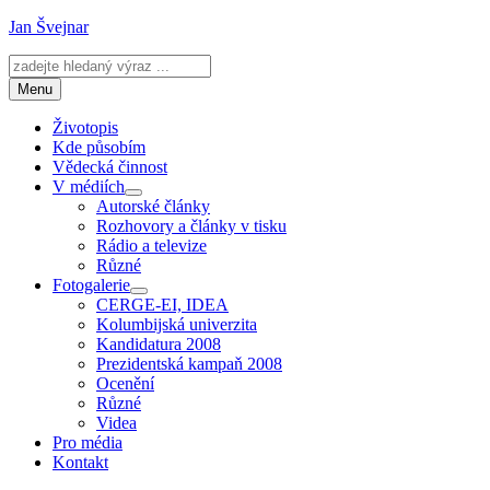
Přejít
Jan Švejnar
k
obsahu
webu
Menu
Životopis
Kde působím
Vědecká činnost
V médiích
Zobrazit
Autorské články
podřazené
Rozhovory a články v tisku
položky
Rádio a televize
Různé
Fotogalerie
Zobrazit
CERGE-EI, IDEA
podřazené
Kolumbijská univerzita
položky
Kandidatura 2008
Prezidentská kampaň 2008
Ocenění
Různé
Videa
Pro média
Kontakt