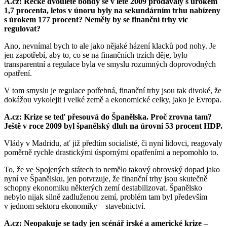
A.cz: Řecké dvouleté bondy se v létě 2009 prodávaly s úrokem
1,7 procenta, letos v únoru byly na sekundárním trhu nabízeny
s úrokem 177 procent? Neměly by se finanční trhy víc
regulovat?
Ano, nevnímal bych to ale jako nějaké házení klacků pod nohy. Je
jen zapotřebí, aby to, co se na finančních trzích děje, bylo
transparentní a regulace byla ve smyslu rozumných doprovodných
opatření.
V tom smyslu je regulace potřebná, finanční trhy jsou tak divoké, že
dokážou vykolejit i velké země a ekonomické celky, jako je Evropa.
A.cz: Krize se teď přesouvá do Španělska. Proč zrovna tam?
Ještě v roce 2009 byl španělský dluh na úrovni 53 procent HDP.
Vlády v Madridu, ať již předtím socialisté, či nyní lidovci, reagovaly
poměrně rychle drastickými úspornými opatřeními a nepomohlo to.
To, že ve Spojených státech to nemělo takový obrovský dopad jako
nyní ve Španělsku, jen potvrzuje, že finanční trhy jsou skutečně
schopny ekonomiku některých zemí destabilizovat. Španělsko
nebylo nijak silně zadluženou zemí, problém tam byl především
v jednom sektoru ekonomiky – stavebnictví.
A.cz: Neopakuje se tady jen scénář irské a americké krize –