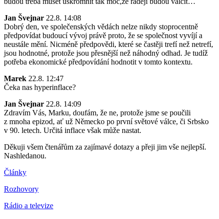
budou treba muset uskromnit tak moc,ze radeji budou valcit…
Jan Švejnar
22.8. 14:08
Dobrý den, ve společenských vědách nelze nikdy stoprocentně
předpovídat budoucí vývoj právě proto, že se společnost vyvíjí a
neustále mění. Nicméně předpovědi, které se častěji trefí než netrefí,
jsou hodnotné, protože jsou přesnější než náhodný odhad. Je tudíž
potřeba ekonomické předpovídání hodnotit v tomto kontextu.
Marek
22.8. 12:47
Čeka nas hyperinflace?
Jan Švejnar
22.8. 14:09
Zdravím Vás, Marku, doufám, že ne, protože jsme se poučili
z mnoha epizod, ať už Německo po první světové válce, či Srbsko
v 90. letech. Určitá inflace však může nastat.
Děkuji všem čtenářům za zajímavé dotazy a přeji jim vše nejlepší.
Nashledanou.
Články
Rozhovory
Rádio a televize