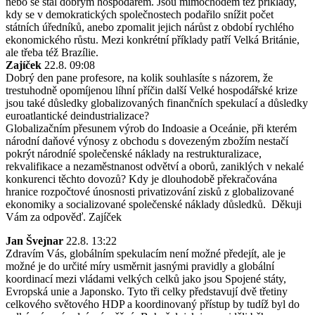
nebo se stal dobrým hospodářem. Jsou mimochodem též příklady,
kdy se v demokratických společnostech podařilo snížit počet
státních úředníků, anebo zpomalit jejich nárůst z období rychlého
ekonomického růstu. Mezi konkrétní příklady patří Velká Británie,
ale třeba též Brazílie.
Zajíček
22.8. 09:08
Dobrý den pane profesore, na kolik souhlasíte s názorem, že
trestuhodně opomíjenou líhní příčin další Velké hospodářské krize
jsou také důsledky globalizovaných finančních spekulací a důsledky
euroatlantické deindustrializace?
Globalizačním přesunem výrob do Indoasie a Oceánie, při kterém
národní daňové výnosy z obchodu s dovezeným zbožím nestačí
pokrýt národníé společenské náklady na restrukturalizace,
rekvalifikace a nezaměstnanost odvětví a oborů, zaniklých v nekalé
konkurenci těchto dovozů? Kdy je dlouhodobě překračována
hranice rozpočtové únosnosti privatizování zisků z globalizované
ekonomiky a socializované společenské náklady důsledků. Děkuji
Vám za odpověď. Zajíček
Jan Švejnar
22.8. 13:22
Zdravím Vás, globálním spekulacím není možné předejít, ale je
možné je do určité míry usměrnit jasnými pravidly a globální
koordinací mezi vládami velkých celků jako jsou Spojené státy,
Evropská unie a Japonsko. Tyto tři celky představují dvě třetiny
celkového světového HDP a koordinovaný přístup by tudíž byl do