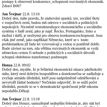
postupy k obnovení konkurence_schopnosti rozvinutých ekonomik.
Zdraví B007
Jan Švejnar
22.8. 13:16
Dobrý den, máte pravdu, že utahování opasků, tzn. sociální škrty
v rozpočtech zemí, budou mít odezvu v sociálních a politických
nepokojích. Nicméně restrukturalizace ekonomického a sociálního
systému v řadě zemí, jako je např. Řecko, Portugalsko, Irsko a
možná i další, je nezbytná pro obnovu konkurenceschopnosti. Jsou
však jiné země, jako například Německo, které se s touto
problematikou již řadu let vyrovnávají a vedou si poměrně dobře.
Bude záviset na tom, zda většina rozvinutých ekonomik se vydá
německou cestou či nebude z politických a sociálních důvodů
schopná obdobnou transformaci podstoupit.
Honza
22.8. 09:02
Dobrý den, myslíte, že je řešitelná ekonomická situace jakéhokoliv
státu, který není dobrým hospodářem a donekonečna se zadlužuje a
zvyšuje armádu úředníků, kteří jsou nadprůměrně odměňováni a
nevytváří žádné hodnoty? Nečekám odpověď, že se sníží počet
úředníků, protože to se v demokratické společnosti ještě nikomu
nepodařilo.Děkuji
Jan Švejnar
22.8. 13:18
Dobrý den Honzo, samozřejmě nejlepším řešením je, aby stát byl