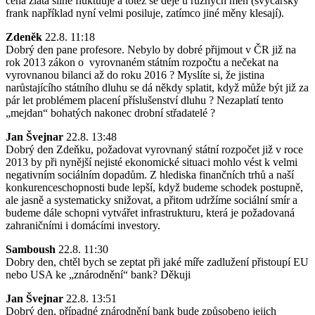
cena zlata silně fluktuuje a totéž se děje u různých měn (švýcarský
frank například nyní velmi posiluje, zatímco jiné měny klesají).
Zdeněk
22.8. 11:18
Dobrý den pane profesore. Nebylo by dobré přijmout v ČR již na
rok 2013 zákon o vyrovnaném státním rozpočtu a nečekat na
vyrovnanou bilanci až do roku 2016 ? Myslíte si, že jistina
narůstajícího státního dluhu se dá někdy splatit, když může být již za
pár let problémem placení příslušenství dluhu ? Nezaplatí tento
„mejdan“ bohatých nakonec drobní střadatelé ?
Jan Švejnar
22.8. 13:48
Dobrý den Zdeňku, požadovat vyrovnaný státní rozpočet již v roce
2013 by při nynější nejisté ekonomické situaci mohlo vést k velmi
negativním sociálním dopadům. Z hlediska finančních trhů a naší
konkurenceschopnosti bude lepší, když budeme schodek postupně,
ale jasně a systematicky snižovat, a přitom udržíme sociální smír a
budeme dále schopni vytvářet infrastrukturu, která je požadovaná
zahraničními i domácími investory.
Samboush
22.8. 11:30
Dobry den, chtěl bych se zeptat při jaké míře zadlužení přistoupí EU
nebo USA ke „znárodnění“ bank? Děkuji
Jan Švejnar
22.8. 13:51
Dobrý den, případné znárodnění bank bude způsobeno jejich