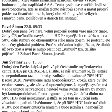
společnosti, které těmto finančním nástrojům dávaly vysoké
hodnocení, jako například AAA. Tento systém se v určité chvíli stal
nevěrohodným, lidé se snažili těchto nástrojů zbavit a nastal prudký
pokles na finančních trzích, který ohrozil fungování velkých
i malých bank, pojišťoven a dalších fin. institucí.
Pavel Šimon
22.8. 09:33
Dobrý den pane Švejnare, velmi pozorně sleduji vaše názory (např.
že by ČR neškodilo navýšit dluh HDP z nynějších cca 40% na cca
50%, dále stimuly do ekonomiky)a stále mám dojem, že podceňujete
skutečný globální problém. Proč se občanům bojíte přiznat, že dluhů
už bylo dost a nyní je nutno platit bez „stimulů“ tzn, dalšího
půjčování? Zdraví Pavel Šimon, jeseník
Jan Švejnar
22.8. 13:30
Dobrý den Pavle, když si pečlivě přečtete studie myšlenkového
centra IDEA při CERGE-EI, zjistíte, že náš argument je, že jestliže
se nepodniknou razantní kroky, zadlužení dosáhne až 70% HDP
k roku 2020. Navrhujeme řadu hospodářských kroků, které by této
evoluci zamezily, ale zároveň upozorňujeme, že nynější systém má
v sobě určitou setrvačnost a některé velmi rychlé zásahy by mohly
být kontraproduktivní. Proto argumentujeme, že nárůst dluhu na
50% HDP není nerozumný, jestliže se při tom uskuteční řada
zásadních opatření. Uvědomme si, že při 50% HDP bude náš dluh
o 10% pod maastrichtským limitem a bude jedním z nejmenších
mezi evropskými zeměmi.