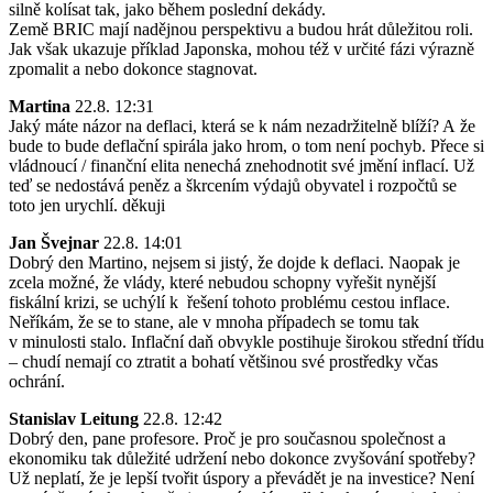
silně kolísat tak, jako během poslední dekády.
Země BRIC mají nadějnou perspektivu a budou hrát důležitou roli.
Jak však ukazuje příklad Japonska, mohou též v určité fázi výrazně
zpomalit a nebo dokonce stagnovat.
Martina
22.8. 12:31
Jaký máte názor na deflaci, která se k nám nezadržitelně blíží? A že
bude to bude deflační spirála jako hrom, o tom není pochyb. Přece si
vládnoucí / finanční elita nenechá znehodnotit své jmění inflací. Už
teď se nedostává peněz a škrcením výdajů obyvatel i rozpočtů se
toto jen urychlí. děkuji
Jan Švejnar
22.8. 14:01
Dobrý den Martino, nejsem si jistý, že dojde k deflaci. Naopak je
zcela možné, že vlády, které nebudou schopny vyřešit nynější
fiskální krizi, se uchýlí k řešení tohoto problému cestou inflace.
Neříkám, že se to stane, ale v mnoha případech se tomu tak
v minulosti stalo. Inflační daň obvykle postihuje širokou střední třídu
– chudí nemají co ztratit a bohatí většinou své prostředky včas
ochrání.
Stanislav Leitung
22.8. 12:42
Dobrý den, pane profesore. Proč je pro současnou společnost a
ekonomiku tak důležité udržení nebo dokonce zvyšování spotřeby?
Už neplatí, že je lepší tvořit úspory a převádět je na investice? Není