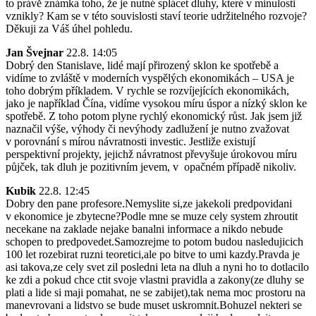
to právě známka toho, že je nutné splácet dluhy, které v minulosti
vznikly? Kam se v této souvislosti staví teorie udržitelného rozvoje?
Děkuji za Váš úhel pohledu.
Jan Švejnar
22.8. 14:05
Dobrý den Stanislave, lidé mají přirozený sklon ke spotřebě a
vidíme to zvláště v moderních vyspělých ekonomikách – USA je
toho dobrým příkladem. V rychle se rozvíjejících ekonomikách,
jako je například Čína, vidíme vysokou míru úspor a nízký sklon ke
spotřebě. Z toho potom plyne rychlý ekonomický růst. Jak jsem již
naznačil výše, výhody či nevýhody zadlužení je nutno zvažovat
v porovnání s mírou návratnosti investic. Jestliže existují
perspektivní projekty, jejichž návratnost převyšuje úrokovou míru
půjček, tak dluh je pozitivním jevem, v opačném případě nikoliv.
Kubik
22.8. 12:45
Dobry den pane profesore.Nemyslite si,ze jakekoli predpovidani
v ekonomice je zbytecne?Podle mne se muze cely system zhroutit
necekane na zaklade nejake banalni informace a nikdo nebude
schopen to predpovedet.Samozrejme to potom budou nasledujicich
100 let rozebirat ruzni teoretici,ale po bitve to umi kazdy.Pravda je
asi takova,ze cely svet zil posledni leta na dluh a nyni ho to dotlacilo
ke zdi a pokud chce ctit svoje vlastni pravidla a zakony(ze dluhy se
plati a lide si maji pomahat, ne se zabijet),tak nema moc prostoru na
manevrovani a lidstvo se bude muset uskromnit.Bohuzel nekteri se