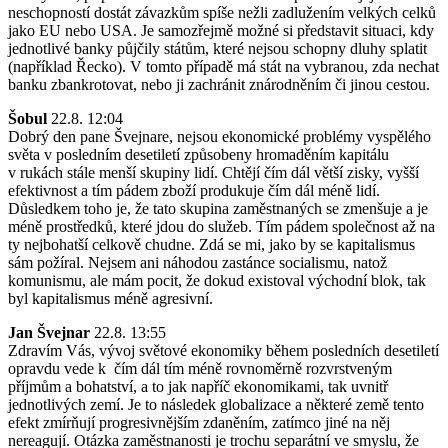
neschopností dostát závazkům spíše nežli zadlužením velkých celků
jako EU nebo USA. Je samozřejmě možné si představit situaci, kdy
jednotlivé banky půjčily státům, které nejsou schopny dluhy splatit
(například Řecko). V tomto případě má stát na vybranou, zda nechat
banku zbankrotovat, nebo ji zachránit znárodněním či jinou cestou.
Šobul
22.8. 12:04
Dobrý den pane Švejnare, nejsou ekonomické problémy vyspělého
světa v posledním desetiletí způsobeny hromaděním kapitálu
v rukách stále menší skupiny lidí. Chtějí čím dál větší zisky, vyšší
efektivnost a tím pádem zboží produkuje čím dál méně lidí.
Důsledkem toho je, že tato skupina zaměstnaných se zmenšuje a je
méně prostředků, které jdou do služeb. Tím pádem společnost až na
ty nejbohatší celkově chudne. Zdá se mi, jako by se kapitalismus
sám požíral. Nejsem ani náhodou zastánce socialismu, natož
komunismu, ale mám pocit, že dokud existoval východní blok, tak
byl kapitalismus méně agresivní.
Jan Švejnar
22.8. 13:55
Zdravím Vás, vývoj světové ekonomiky během posledních desetiletí
opravdu vede k čím dál tím méně rovnoměrně rozvrstveným
příjmům a bohatství, a to jak napříč ekonomikami, tak uvnitř
jednotlivých zemí. Je to následek globalizace a některé země tento
efekt zmírňují progresivnějším zdaněním, zatímco jiné na něj
nereagují. Otázka zaměstnanosti je trochu separátní ve smyslu, že