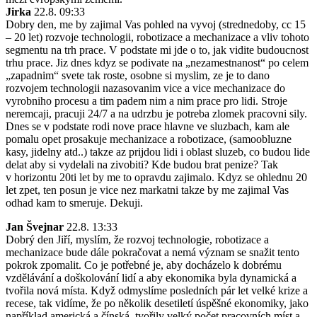
Jirka
22.8. 09:33
Dobry den, me by zajimal Vas pohled na vyvoj (strednedoby, cc 15
– 20 let) rozvoje technologii, robotizace a mechanizace a vliv tohoto
segmentu na trh prace. V podstate mi jde o to, jak vidite budoucnost
trhu prace. Jiz dnes kdyz se podivate na „nezamestnanost“ po celem
„zapadnim“ svete tak roste, osobne si myslim, ze je to dano
rozvojem technologii nazasovanim vice a vice mechanizace do
vyrobniho procesu a tim padem nim a nim prace pro lidi. Stroje
neremcaji, pracuji 24/7 a na udrzbu je potreba zlomek pracovni sily.
Dnes se v podstate rodi nove prace hlavne ve sluzbach, kam ale
pomalu opet prosakuje mechanizace a robotizace, (samoobluzne
kasy, jidelny atd..) takze az prijdou lidi i oblast sluzeb, co budou lide
delat aby si vydelali na zivobiti? Kde budou brat penize? Tak
v horizontu 20ti let by me to opravdu zajimalo. Kdyz se ohlednu 20
let zpet, ten posun je vice nez markatni takze by me zajimal Vas
odhad kam to smeruje. Dekuji.
Jan Švejnar
22.8. 13:33
Dobrý den Jiří, myslím, že rozvoj technologie, robotizace a
mechanizace bude dále pokračovat a nemá význam se snažit tento
pokrok zpomalit. Co je potřebné je, aby docházelo k dobrému
vzdělávání a doškolování lidí a aby ekonomika byla dynamická a
tvořila nová místa. Když odmyslíme posledních pár let velké krize a
recese, tak vidíme, že po několik desetiletí úspěšné ekonomiky, jako
například americká a čínská, tvořily velký počet pracovních míst a