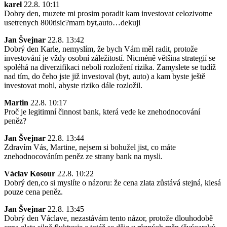
karel
22.8. 10:11
Dobry den, muzete mi prosim poradit kam investovat celozivotne
usetrenych 800tisic?mam byt,auto…dekuji
Jan Švejnar
22.8. 13:42
Dobrý den Karle, nemyslím, že bych Vám měl radit, protože
investování je vždy osobní záležitostí. Nicméně většina strategií se
spoléhá na diverzifikaci neboli rozložení rizika. Zamyslete se tudíž
nad tím, do čeho jste již investoval (byt, auto) a kam byste ještě
investovat mohl, abyste riziko dále rozložil.
Martin
22.8. 10:17
Proč je legitimní činnost bank, která vede ke znehodnocování
peněz?
Jan Švejnar
22.8. 13:44
Zdravím Vás, Martine, nejsem si bohužel jist, co máte
znehodnocováním peněz ze strany bank na mysli.
Václav Kosour
22.8. 10:22
Dobrý den,co si myslíte o názoru: že cena zlata zůstává stejná, klesá
pouze cena peněz.
Jan Švejnar
22.8. 13:45
Dobrý den Václave, nezastávám tento názor, protože dlouhodobě