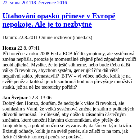
Publikováno:
22. srpna 2011
18. července 2016
Utahování opasků přinese v Evropě
nepokoje. Ale je to nezbytné
Datum: 22.8.2011 Online rozhovor (ihned.cz)
Honza
22.8. 07:41
Při horečce z roku 2008 Fed a ECB léčili symptomy, ale systémová
změna nepřišla, protože je momentálně zřejmě před západními voliči
neobhajitelná. Myslíte, že to ještě stihneme, nebo bude třeba další
války či revoluce, abychom systém, generující čím dál větší
negativní saldo, přenastavili? BTW – ví vůbec někdo, kolik je na
světě peněz a kolikrát jejich souhrnná hodnota převyšuje množství
statků, jež za ně lze teoreticky pořídit?
Jan Švejnar
22.8. 13:06
Dobrý den Honzo, doufám, že nedojde k válce či revoluci, ale
souhlasím s Vámi, že velká systémová změna je zatím z politických
důvodů nemožná. Je důležité, aby došlo k zásadním částečným
změnám, které umožní hlavním ekonomikám, aby přešly do
konjunktury, a pokud možno se vyvarovaly dalším velkým krizím.
Existují odhady, kolik je na světě peněz, ale záleží to na tom, jak
úzký či široký koncept peněz se používá.