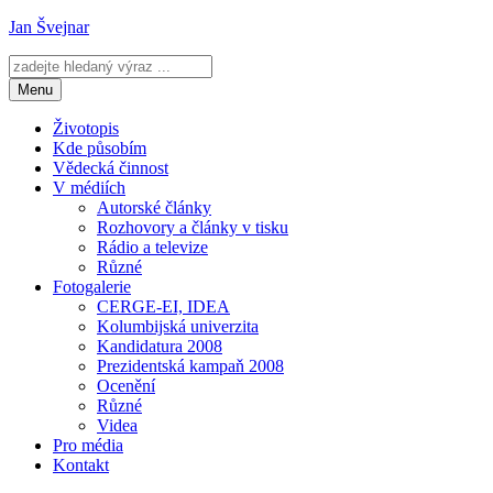
Přejít
Jan Švejnar
k
obsahu
webu
Menu
Životopis
Kde působím
Vědecká činnost
V médiích
Autorské články
Rozhovory a články v tisku
Rádio a televize
Různé
Fotogalerie
CERGE-EI, IDEA
Kolumbijská univerzita
Kandidatura 2008
Prezidentská kampaň 2008
Ocenění
Různé
Videa
Pro média
Kontakt