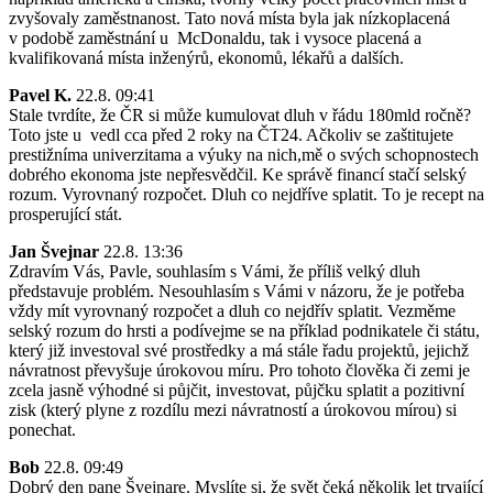
zvyšovaly zaměstnanost. Tato nová místa byla jak nízkoplacená
v podobě zaměstnání u McDonaldu, tak i vysoce placená a
kvalifikovaná místa inženýrů, ekonomů, lékařů a dalších.
Pavel K.
22.8. 09:41
Stale tvrdíte, že ČR si může kumulovat dluh v řádu 180mld ročně?
Toto jste u vedl cca před 2 roky na ČT24. Ačkoliv se zaštitujete
prestižníma univerzitama a výuky na nich,mě o svých schopnostech
dobrého ekonoma jste nepřesvědčil. Ke správě financí stačí selský
rozum. Vyrovnaný rozpočet. Dluh co nejdříve splatit. To je recept na
prosperující stát.
Jan Švejnar
22.8. 13:36
Zdravím Vás, Pavle, souhlasím s Vámi, že příliš velký dluh
představuje problém. Nesouhlasím s Vámi v názoru, že je potřeba
vždy mít vyrovnaný rozpočet a dluh co nejdřív splatit. Vezměme
selský rozum do hrsti a podívejme se na příklad podnikatele či státu,
který již investoval své prostředky a má stále řadu projektů, jejichž
návratnost převyšuje úrokovou míru. Pro tohoto člověka či zemi je
zcela jasně výhodné si půjčit, investovat, půjčku splatit a pozitivní
zisk (který plyne z rozdílu mezi návratností a úrokovou mírou) si
ponechat.
Bob
22.8. 09:49
Dobrý den pane Švejnare. Myslíte si, že svět čeká několik let trvající