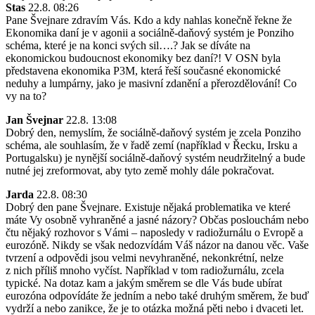
Stas
22.8. 08:26
Pane Švejnare zdravím Vás. Kdo a kdy nahlas konečně řekne že
Ekonomika daní je v agonii a sociálně-daňový systém je Ponziho
schéma, které je na konci svých sil….? Jak se díváte na
ekonomickou budoucnost ekonomiky bez daní?! V OSN byla
představena ekonomika P3M, která řeší současné ekonomické
neduhy a lumpárny, jako je masivní zdanění a přerozdělování! Co
vy na to?
Jan Švejnar
22.8. 13:08
Dobrý den, nemyslím, že sociálně-daňový systém je zcela Ponziho
schéma, ale souhlasím, že v řadě zemí (například v Řecku, Irsku a
Portugalsku) je nynější sociálně-daňový systém neudržitelný a bude
nutné jej zreformovat, aby tyto země mohly dále pokračovat.
Jarda
22.8. 08:30
Dobrý den pane Švejnare. Existuje nějaká problematika ve které
máte Vy osobně vyhraněné a jasné názory? Občas poslouchám nebo
čtu nějaký rozhovor s Vámi – naposledy v radiožurnálu o Evropě a
eurozóně. Nikdy se však nedozvídám Váš názor na danou věc. Vaše
tvrzení a odpovědi jsou velmi nevyhraněné, nekonkrétní, nelze
z nich příliš mnoho vyčíst. Například v tom radiožurnálu, zcela
typické. Na dotaz kam a jakým směrem se dle Vás bude ubírat
eurozóna odpovídáte že jedním a nebo také druhým směrem, že buď
vydrží a nebo zanikce, že je to otázka možná pěti nebo i dvaceti let.