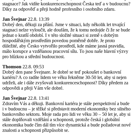
stagnace? Jak vidíte konkurenceschopnost Česka teď a v budoucnu?
Díky za odpověď a přeji hodně profesního i osobního zdaru.
Jan Švejnar
22.8. 13:39
Dobrý den, děkuji za přání. Jsme v situaci, kdy několik let trvající
stagnaci nelze vyloučit, ale doufám, že k tomu nedojde či že se bude
jednat o kratší období. I v této složité situaci si země s dobrým
hospodářským prostředím povedou poměrně dobře. Je proto
důležité, aby Česko vytvořilo prostředí, kde máme jasná pravidla,
málo korupce a vzdělanou pracovní sílu. To jsou naše hlavní výzvy
pro blízkou a střední budoucnost.
Thomson
22.8. 09:53
Dobrý den pane Švejnare. Je dobré se teď pokoušet o bankovní
kariéru? A co radíte lidem ve věku řekněme 30-50 let, aby si nejen
udrželi, ale i dále zvyšovali konkurenceschopnost? Díky předem za
odpovědi a přeji Vám vše dobré.
Jan Švejnar
22.8. 13:41
Zdravím Vás a děkuji. Bankovní kariéra je stále perspektivní a bude
i v budoucnu – je těžké si představit moderní ekonomiky bez silného
bankovního sektoru. Moje rada pro lidi ve věku 30 – 50 let je, aby si
stále doplňovali vzdělání a schopnosti, protože česká i globální
ekonomika bude čím dál tím více dynamická a bude požadovat nové
znalosti a schopnosti přizpůsobit se.