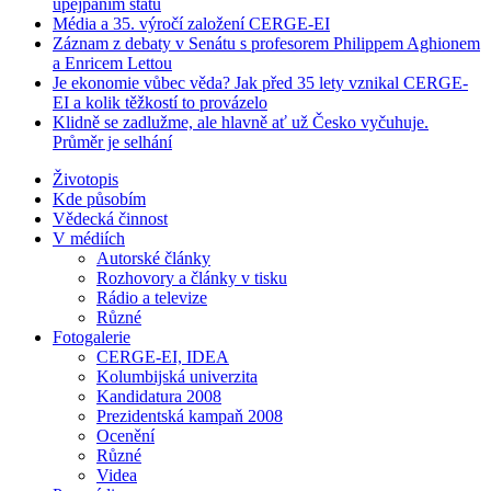
upejpáním státu
Média a 35. výročí založení CERGE-EI
Záznam z debaty v Senátu s profesorem Philippem Aghionem
a Enricem Lettou
Je ekonomie vůbec věda? Jak před 35 lety vznikal CERGE-
EI a kolik těžkostí to provázelo
Klidně se zadlužme, ale hlavně ať už Česko vyčuhuje.
Průměr je selhání
Životopis
Kde působím
Vědecká činnost
V médiích
Autorské články
Rozhovory a články v tisku
Rádio a televize
Různé
Fotogalerie
CERGE-EI, IDEA
Kolumbijská univerzita
Kandidatura 2008
Prezidentská kampaň 2008
Ocenění
Různé
Videa