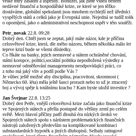
velké míry zásadní a úspěšný. Bohužel, jak jsme viděli během
nedávné finanční a hospodářské krize, ze které se jen těžko
dostáváme, globální spekulanti jsou mnohem rychlejší než úředníci
vyspělých států a celků jako je Evropská unie. Nejedná se tudíž tolik
o opomíjení, jako o administrativní neschopnost uspět v této soutěži.
Petr_novak
22.8. 09:28
Dobrý den. Chtěl jsem se zeptat, jaký máte názor, kde je příčina
celosvětové krize, která, dle mého názoru, během několika málo let
teprve krizí bude se všemi důsledky.
Co říkáte na banky, jejich nemravné a státem ochráněné chování,
státní korupce, politici,sociální politika nepodložená výsledky a
nemravné odměňování managementu neodpovídající práci, co
z toho má jaký vliv a podíl podle Vás ?
Je vůbec ještě možné aby disciplína, pracovitost, skromnost (
Německo 60. léta) měla ještě šanci prorazit nebo to už je ztracený
boj a vývoj spěje k totálnímu krachu ? Kam byste uložil investice ?
Jan Švejnar
22.8. 13:25
Dobrý den Petře, vnější celosvětová krize začala jako finanční krize
ve Spojených státech a přešla postupně do většiny zemí po celém
světě. Mezi hlavní příčiny patří dlouhá éra nízkých úroků ve
Spojených státech spolu s nárůstem problematických finančních
nástrojů založených především na komplikované kombinaci
substandardních hypoték a jiných dluhopisů. Selhaly ratingové