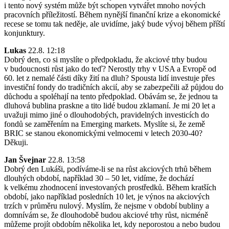
i tento nový systém může být schopen vytvářet mnoho nových
pracovních příležitostí. Během nynější finanční krize a ekonomické
recese se tomu tak neděje, ale uvidíme, jaký bude vývoj během příští
konjunktury.
Lukas
22.8. 12:18
Dobrý den, co si myslíte o předpokladu, že akciové trhy budou
v budoucnosti růst jako do teď? Nerostly trhy v USA a Evropě od
60. let z nemalé části díky žití na dluh? Spousta lidí investuje přes
investiční fondy do tradičních akcií, aby se zabezpečili až půjdou do
důchodu a spoléhají na tento předpoklad. Obávám se, že jednou ta
dluhová bublina praskne a tito lidé budou zklamaní. Je mi 20 let a
uvažuji mimo jiné o dlouhodobých, pravidelných investicích do
fondů se zaměřením na Emerging markets. Myslíte si, že země
BRIC se stanou ekonomickými velmocemi v letech 2030-40?
Děkuji.
Jan Švejnar
22.8. 13:58
Dobrý den Lukáši, podíváme-li se na růst akciových trhů během
dlouhých období, například 30 – 50 let, vidíme, že dochází
k velkému zhodnocení investovaných prostředků. Během kratších
období, jako například posledních 10 let, je výnos na akciových
trzích v průměru nulový. Myslím, že nejsme v období bubliny a
domnívám se, že dlouhodobě budou akciové trhy růst, nicméně
můžeme projít obdobím několika let, kdy neporostou a nebo budou