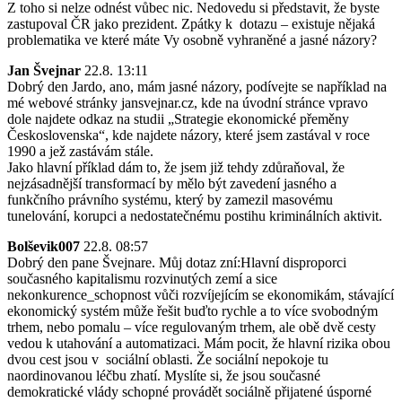
Z toho si nelze odnést vůbec nic. Nedovedu si představit, že byste
zastupoval ČR jako prezident. Zpátky k dotazu – existuje nějaká
problematika ve které máte Vy osobně vyhraněné a jasné názory?
Jan Švejnar
22.8. 13:11
Dobrý den Jardo, ano, mám jasné názory, podívejte se například na
mé webové stránky jansvejnar.cz, kde na úvodní stránce vpravo
dole najdete odkaz na studii „Strategie ekonomické přeměny
Československa“, kde najdete názory, které jsem zastával v roce
1990 a jež zastávám stále.
Jako hlavní příklad dám to, že jsem již tehdy zdůraňoval, že
nejzásadnější transformací by mělo být zavedení jasného a
funkčního právního systému, který by zamezil masovému
tunelování, korupci a nedostatečnému postihu kriminálních aktivit.
Bolševik007
22.8. 08:57
Dobrý den pane Švejnare. Můj dotaz zní:Hlavní disproporci
současného kapitalismu rozvinutých zemí a sice
nekonkurence_schopnost vůči rozvíjejícím se ekonomikám, stávající
ekonomický systém může řešit buďto rychle a to více svobodným
trhem, nebo pomalu – více regulovaným trhem, ale obě dvě cesty
vedou k utahování a automatizaci. Mám pocit, že hlavní rizika obou
dvou cest jsou v sociální oblasti. Že sociální nepokoje tu
naordinovanou léčbu zhatí. Myslíte si, že jsou současné
demokratické vlády schopné provádět sociálně přijatené úsporné