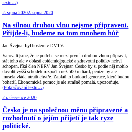
textu…)
Publikováno:
2. srpna 2020
2. srpna 2020
Na silnou druhou vlnu nejsme připravení.
Přijde-li, budeme na tom mnohem hůř
Jan Švejnar byl hostem v DVTV.
Varovali jsme, že je potřeba se mezi první a druhou vlnou připravit,
stát toho ale v oblasti epidemiologické a zdravotní politiky nebyl
schopen, říká člen NERV Jan Švejnar. Česko by si podle něj mohlo
dovolit vyšší schodek rozpočtu než 500 miliard, peníze by ale
musela vláda utratit chytře. Zaplatí to budoucí generace, které budou
bohatší. Ekonomická pomoc je ale strašně pomalá, upozorňuje.
(Pokračování textu…)
Publikováno:
25. července 2020
Česko je na společnou měnu připravené a
rozhodnutí o jejím přijetí je tak ryze
politické.