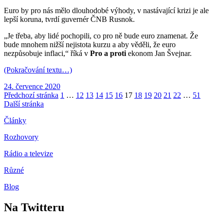
Euro by pro nás mělo dlouhodobé výhody, v nastávající krizi je ale
lepší koruna, tvrdí guvernér ČNB Rusnok.
„Je třeba, aby lidé pochopili, co pro ně bude euro znamenat. Že
bude mnohem nižší nejistota kurzu a aby věděli, že euro
nezpůsobuje inflaci,“ říká v
Pro a proti
ekonom Jan Švejnar.
(Pokračování textu…)
Publikováno:
24. července 2020
Stránkování
Stránka:
Stránka:
Stránka:
Stránka:
Stránka:
Stránka:
Stránka:
Stránka:
Stránka:
Stránka:
Stránka:
Stránka:
Stránka:
Předchozí stránka
1
…
12
13
14
15
16
17
18
19
20
21
22
…
51
Další stránka
příspěvků
Články
Rozhovory
Rádio a televize
Různé
Blog
Na Twitteru