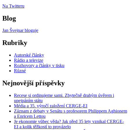
Na Twitteru
Blog
Jan Švejnar bloguje
Rubriky
Autorské články
Rádio a televize
Rozhovory a články v tisku
Různé
Nejnovější příspěvky
Recese si ordinujeme sami. Zbytečně drahým úvěrem i
upejpáním státu
Média a 35. výročí založení CERGE-EI
Záznam z debaty v Senátu s profesorem Philippem Aghionem
a Enricem Lettou
Je ekonomie vůbec věda? Jak před 35 lety vznikal CERGE-
EI a kolik těžkostí to provázelo