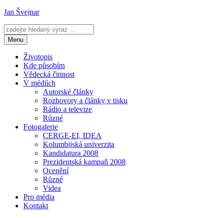
Přejít
Jan Švejnar
k
obsahu
webu
Menu
Životopis
Kde působím
Vědecká činnost
V médiích
Autorské články
Rozhovory a články v tisku
Rádio a televize
Různé
Fotogalerie
CERGE-EI, IDEA
Kolumbijská univerzita
Kandidatura 2008
Prezidentská kampaň 2008
Ocenění
Různé
Videa
Pro média
Kontakt