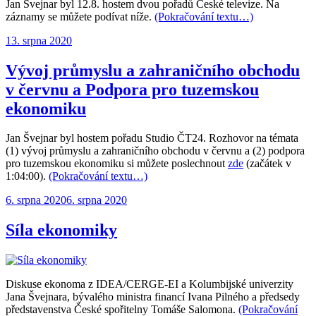
Jan Švejnar byl 12.8. hostem dvou pořadů České televize. Na
záznamy se můžete podívat níže.
(Pokračování textu…)
Publikováno:
13. srpna 2020
Vývoj průmyslu a zahraničního obchodu
v červnu a Podpora pro tuzemskou
ekonomiku
Jan Švejnar byl hostem pořadu Studio ČT24. Rozhovor na témata
(1) vývoj průmyslu a zahraničního obchodu v červnu a (2) podpora
pro tuzemskou ekonomiku si můžete poslechnout
zde
(začátek v
1:04:00).
(Pokračování textu…)
Publikováno:
6. srpna 2020
6. srpna 2020
Síla ekonomiky
Diskuse ekonoma z IDEA/CERGE-EI a Kolumbijské univerzity
Jana Švejnara, bývalého ministra financí Ivana Pilného a předsedy
představenstva České spořitelny Tomáše Salomona.
(Pokračování