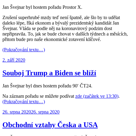
Jan Švejnar byl hostem pořadu Prostor X.
Zrušení superhrubé mzdy teď není špatně, ale šlo by to udělat
daleko lépe, říká ekonom a bývalý prezidentský kandidát Jan
Švejnar. Vláda se podle něj na koronavirový podzim dost
nepřipravila. To, jak se bude chovat v dalších týdnech a měsících,
přitom bude pro naše ekonomické zotavení klíčové.
(Pokračování textu…)
Publikováno:
2. září 2020
Souboj Trump a Biden se blíží
Jan Švejnar byl dnes hostem pořadu 90′ ČT24.
Na záznam pořadu se můžete podívat
zde (začátek ve 13:30)
.
(Pokračování textu…)
Publikováno:
26. srpna 2020
26. srpna 2020
Obchodní vztahy Česka a USA