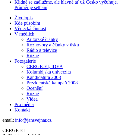
Klidně se zadlužme, ale hlavně ať už Česko vyčuhuje.
Průměr je selhání
Životopis
Kde působím
Vědecká činnost
V médiích
Autorské články
Rozhovory a články v tisku
Rádio a televize
Různé
Fotogalerie
CERGE-EI, IDEA
Kolumbijská univerzita
Kandidatura 2008
Prezidentská kampaň 2008
Ocenění
Různé
Videa
Pro média
Kontakt
email:
info@jansvejnar.cz
CERGE-EI