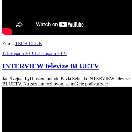
Zdroj:
TECH CLUB
Publikováno:
1. listopadu 2019
1. listopadu 2019
INTERVIEW televize BLUETV
Jan Švejnar byl hostem pořadu Pavla Sehnala INTERVIEW televize
BLUETV. Na záznam rozhovoru se můžete podívat zde: