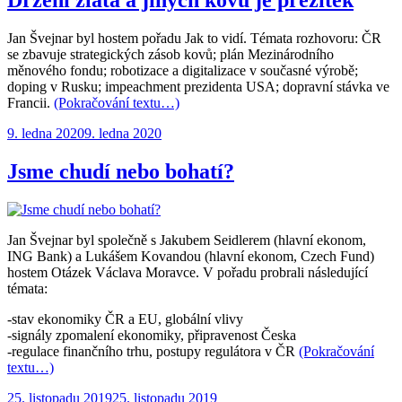
Držení zlata a jiných kovů je přežitek
Jan Švejnar byl hostem pořadu Jak to vidí. Témata rozhovoru: ČR
se zbavuje strategických zásob kovů; plán Mezinárodního
měnového fondu; robotizace a digitalizace v současné výrobě;
doping v Rusku; impeachment prezidenta USA; dopravní stávka ve
Francii.
(Pokračování textu…)
Publikováno:
9. ledna 2020
9. ledna 2020
Jsme chudí nebo bohatí?
Jan Švejnar byl společně s Jakubem Seidlerem (hlavní ekonom,
ING Bank) a Lukášem Kovandou (hlavní ekonom, Czech Fund)
hostem Otázek Václava Moravce. V pořadu probrali následující
témata:
-stav ekonomiky ČR a EU, globální vlivy
-signály zpomalení ekonomiky, připravenost Česka
-regulace finančního trhu, postupy regulátora v ČR
(Pokračování
textu…)
Publikováno:
25. listopadu 2019
25. listopadu 2019