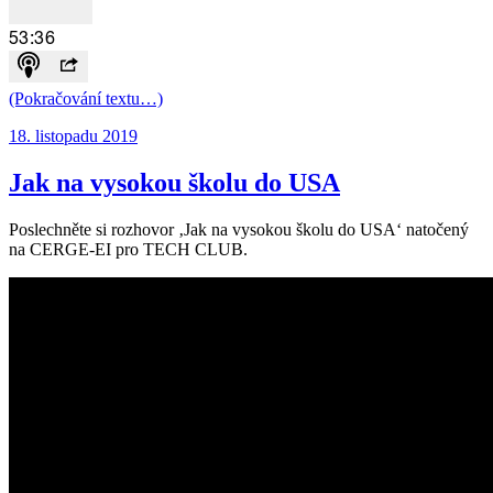
(Pokračování textu…)
Publikováno:
18. listopadu 2019
Jak na vysokou školu do USA
Poslechněte si rozhovor ‚Jak na vysokou školu do USA‘ natočený
na CERGE-EI pro TECH CLUB.