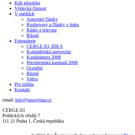
Kde působím
Vědecká činnost
V médiích
Autorské články
Rozhovory a články v tisku
Rádio a televize
Různé
Fotogalerie
CERGE-EI, IDEA
Kolumbijská univerzita
Kandidatura 2008
Prezidentská kampaň 2008
Ocenění
Různé
Videa
Pro média
Kontakt
email:
info@jansvejnar.cz
CERGE-EI
Politických vězňů 7
111 21 Praha 1, Česká republika