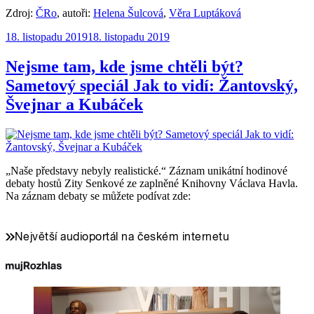
Zdroj:
ČRo
,
autoři:
Helena Šulcová
,
Věra Luptáková
Publikováno:
18. listopadu 2019
18. listopadu 2019
Nejsme tam, kde jsme chtěli být?
Sametový speciál Jak to vidí: Žantovský,
Švejnar a Kubáček
„Naše představy nebyly realistické.“ Záznam unikátní hodinové
debaty hostů Zity Senkové ze zaplněné Knihovny Václava Havla.
Na záznam debaty se můžete podívat zde: