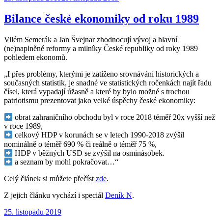
Bilance české ekonomiky od roku 1989
Vilém Semerák a Jan Švejnar zhodnocují vývoj a hlavní
(ne)naplněné reformy a milníky České republiky od roky 1989
pohledem ekonomů.
„I přes problémy, kterými je zatíženo srovnávání historických a
současných statistik, je snadné ve statistických ročenkách najít řadu
čísel, která vypadají úžasně a které by bylo možné s trochou
patriotismu prezentovat jako velké úspěchy české ekonomiky:
obrat zahraničního obchodu byl v roce 2018 téměř 20x vyšší než
v roce 1989,
celkový HDP v korunách se v letech 1990-2018 zvýšil
nominálně o téměř 690 % či reálně o téměř 75 %,
HDP v běžných USD se zvýšil na osminásobek.
a seznam by mohl pokračovat…“
Celý článek si můžete přečíst
zde
.
Z jejich článku vychází i speciál
Deník N
.
Publikováno:
25. listopadu 2019