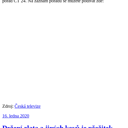
pořad ČT 24. Na záznam pořadu se můžete podívat zde:
Zdroj:
Česká televize
Publikováno:
16. ledna 2020