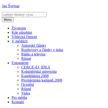
Přejít
Jan Švejnar
k
obsahu
webu
Menu
Životopis
Kde působím
Vědecká činnost
V médiích
Autorské články
Rozhovory a články v tisku
Rádio a televize
Různé
Fotogalerie
CERGE-EI, IDEA
Kolumbijská univerzita
Kandidatura 2008
Prezidentská kampaň 2008
Ocenění
Různé
Videa
Pro média
Kontakt