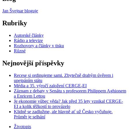
Jan Švejnar bloguje
Rubriky
Autorské články
Rádio a televize
Rozhovory a články v tisku
Různé
Nejnovější příspěvky
Recese si ordinujeme sami. Zbytečně drahým úvěrem i
upejpáním státu
Média a 35. výročí založení CERGE-EI
Záznam z debaty v Senátu s profesorem Philippem Aghionem
a Enricem Lettou
Je ekonomie vůbec věda? Jak před 35 lety vznikal CERGE-
EI a kolik těžkostí to provázelo
Klidně se zadlužme, ale hlavně ať už Česko vyčuhuje.
Průměr je selhání
Životopis