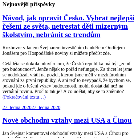
Nejnovější příspěvky
Návod, jak opravit Česko. Vybrat nejlepší
řešení ze světa, netrestat děti mizerným
školstvím, nebránit se trendům
Rozhovor s Janem Švejnarem investičním bankéřem Ondřejem
Jonášem pro Hospodářské noviny si můžete přečíst zde.
Celá léta se dokola mluví o tom, že Česká republika má být „zemí
pro budoucnost“. Jenže nějak to pořád nefunguje. Za třicet let jsme
se nedokázali vrátit na pozici, kterou jsme měli v mezinárodním
srovnání za první republiky. A ani teď to nevypadá, že bychom se,
pokud jde o řešení výzev budoucnosti, mohli dostat dál než na
verbální rovinu. Proč to tak je? A co udělat, aby se to změnilo?
(Pokračování textu…)
Publikováno:
27. ledna 2020
27. ledna 2020
Nové obchodní vztahy mezi USA a Čínou
Jan Švejnar komentoval obchodní vztahy mezi USA a Čínou pro