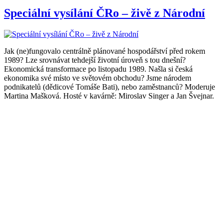
Speciální vysílání ČRo – živě z Národní
Jak (ne)fungovalo centrálně plánované hospodářství před rokem
1989? Lze srovnávat tehdejší životní úroveň s tou dnešní?
Ekonomická transformace po listopadu 1989. Našla si česká
ekonomika své místo ve světovém obchodu? Jsme národem
podnikatelů (dědicové Tomáše Bati), nebo zaměstnanců? Moderuje
Martina Mašková. Hosté v kavárně: Miroslav Singer a Jan Švejnar.