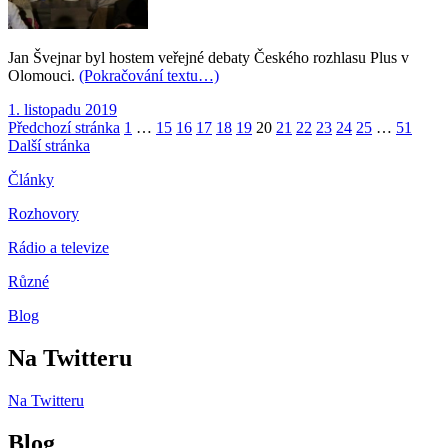
Jan Švejnar byl hostem veřejné debaty Českého rozhlasu Plus v
Olomouci.
(Pokračování textu…)
Publikováno:
1. listopadu 2019
Stránkování
Stránka:
Stránka:
Stránka:
Stránka:
Stránka:
Stránka:
Stránka:
Stránka:
Stránka:
Stránka:
Stránka:
Stránka:
Stránka:
Předchozí stránka
1
…
15
16
17
18
19
20
21
22
23
24
25
…
51
Další stránka
příspěvků
Články
Rozhovory
Rádio a televize
Různé
Blog
Na Twitteru
Na Twitteru
Blog