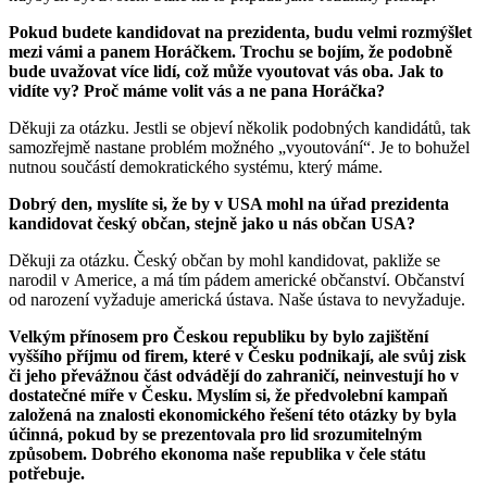
Pokud budete kandidovat na prezidenta, budu velmi rozmýšlet
mezi vámi a panem Horáčkem. Trochu se bojím, že podobně
bude uvažovat více lidí, což může vyoutovat vás oba. Jak to
vidíte vy? Proč máme volit vás a ne pana Horáčka?
Děkuji za otázku. Jestli se objeví několik podobných kandidátů, tak
samozřejmě nastane problém možného „vyoutování“. Je to bohužel
nutnou součástí demokratického systému, který máme.
Dobrý den, myslíte si, že by v USA mohl na úřad prezidenta
kandidovat český občan, stejně jako u nás občan USA?
Děkuji za otázku. Český občan by mohl kandidovat, pakliže se
narodil v Americe, a má tím pádem americké občanství. Občanství
od narození vyžaduje americká ústava. Naše ústava to nevyžaduje.
Velkým přínosem pro Českou republiku by bylo zajištění
vyššího příjmu od firem, které v Česku podnikají, ale svůj zisk
či jeho převážnou část odvádějí do zahraničí, neinvestují ho v
dostatečné míře v Česku. Myslím si, že předvolební kampaň
založená na znalosti ekonomického řešení této otázky by byla
účinná, pokud by se prezentovala pro lid srozumitelným
způsobem. Dobrého ekonoma naše republika v čele státu
potřebuje.