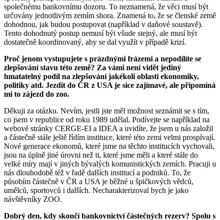
společnému bankovnímu dozoru. To neznamená, že věci musí být
určovány jednotlivým zemím shora. Znamená to, že se členské země
dohodnou, jak budou postupovat (například v daňové soustavě).
Tento dohodnutý postup nemusí být všude stejný, ale musí být
dostatečně koordinovaný, aby se dal využít v případě krizí.
Proč jenom vystupujete s prázdnými frázemi a nepodílíte se
zlepšování stavu této země? Za vámi není vidět jediný
hmatatelný podíl na zlepšování jakékoli oblasti ekonomiky,
politiky atd. Jezdit do ČR z USA je sice zajímavé, ale připomíná
mi to zájezd do zoo.
Děkuji za otázku. Nevím, jestli jste měl možnost seznámit se s tím,
co jsem v republice od roku 1989 udělal. Podívejte se například na
webové stránky CERGE-EI a IDEA a uvidíte, že jsem u nás založil
a částečně stále ještě řídím instituce, které této zemi velmi prospívají.
Nové generace ekonomů, které jsme na těchto institucích vychovali,
jsou na úplně jiné úrovni než ti, které jsme měli a které stále do
velké míry mají v jiných bývalých komunistických zemích. Pracuji u
nás dlouhodobě též v řadě dalších institucí a podniků. To, že
působím částečně v ČR a USA je běžné u špičkových vědců,
umělců, sportovců i dalších. Necharakterizoval bych je jako
návštěvníky ZOO.
Dobrý den, kdy skončí bankovnictví částečných rezerv? Spolu s