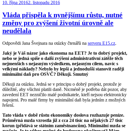
Publikováno:
10. října 2016
2. listopadu 2016
Vláda přispěla k nynějšímu růstu, nutné
změny pro zvýšení životní úrovně ale
neudělala
Odpovědi Jana Švejnara na otázky čtenářů na
serveru E15.cz
.
Jaký je Váš názor jako ekonoma na EET? Je to dobrý projekt,
nebo se jedná spíše o další zvýšení administrativní zátěže těch
nejmenších s nejasným výsledkem, nejasným cílem, navíc s
velkými náklady? Nebylo by lepší a jednodušší stanovit raději
minimální daň pro OSVČ? Děkuji. Smutný
Děkuji za otázku. Jedná se v principu o dobrý projekt, protože je
důležité, aby všichni platili daně. Nicméně je potřeba dát pozor, aby
zavedení EET nezničilo malé podnikatele, kteří nejsou elektronicky
napojeni. Pro malé firmy by minimální daň byla jedním z možných
řešení.
Tato vláda v době růstu ekonomiky doslova rozhazuje peníze.
Průměrná mzda vzrostla již z cca 24 tisíc na nějakých 27 tisíc
korun (přidává se státním zaměstnancům). Minimální mzda se
zvyšuje. Je to vůbec možné do budoucna ukočírovat? Mám