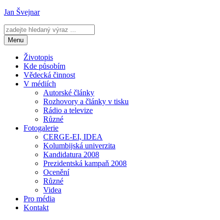
Přejít
Jan Švejnar
k
obsahu
webu
Menu
Životopis
Kde působím
Vědecká činnost
V médiích
Autorské články
Rozhovory a články v tisku
Rádio a televize
Různé
Fotogalerie
CERGE-EI, IDEA
Kolumbijská univerzita
Kandidatura 2008
Prezidentská kampaň 2008
Ocenění
Různé
Videa
Pro média
Kontakt