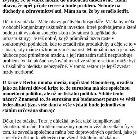
obavu, že opět přijde recese a bude problém. Nebude na
důchody a zdravotnictví atd. Mám za to, že by se mělo šetřit.
Děkuji za otázku. Máte obavy pečlivého hospodáře. Vláda by měla
v období konjunktury uskutečnit investice, které potřebujeme a které
budou mít vysokou společenskou návratnost (například do
infrastruktury). Je též dobré, když průměrná mzda roste v
soukromých podnicích, kde to zrcadlí růst produktivity a děje se to v
situaci, kdy máme nízkou nezaměstnanost. Minimální mzda je u nás
hluboce pod průměrnou mzdou, a její růst zatím tudíž nezpůsobuje
problém. Velké plošné zvyšování mezd ve státním sektoru může byt
z fiskálního hlediska nebezpečné. V tomto sektoru je lepší zvedat
mzdy meritorně.
U krize v Řecku mnohá média, například Bloomberg, uváděla
jako za hlavní důvod krize to, že eurozóna má sice společnou
monetární politiku, ale už ne fiskální politiku. Sdílíte tento
názor? Znamená to, že eurozóna má budoucnost pouze ve větší
federalizaci (tzn. výše daní a výše výdajů bude jednotlivým
státům určována shora)?
Děkuji za otázku. Toto je důležitá, avšak také komplikovaná
tématika. Stručně: Problém eurozóny opravdu vězí do velké míry v
tom, že zavedla společnou měnu bez doprovodných opatření, jako je
společný přístup k některým (ne všem) fiskálním otázkám a