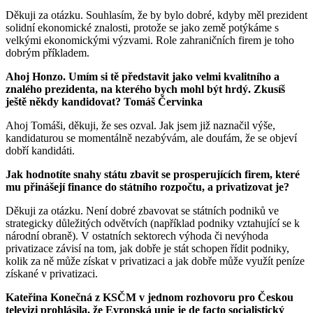
Děkuji za otázku. Souhlasím, že by bylo dobré, kdyby měl prezident
solidní ekonomické znalosti, protože se jako země potýkáme s
velkými ekonomickými výzvami. Role zahraničních firem je toho
dobrým příkladem.
Ahoj Honzo. Umím si tě představit jako velmi kvalitního a
znalého prezidenta, na kterého bych mohl být hrdý. Zkusíš
ještě někdy kandidovat? Tomáš Červinka
Ahoj Tomáši, děkuji, že ses ozval. Jak jsem již naznačil výše,
kandidaturou se momentálně nezabývám, ale doufám, že se objeví
dobří kandidáti.
Jak hodnotíte snahy státu zbavit se prosperujících firem, které
mu přinášejí finance do státního rozpočtu, a privatizovat je?
Děkuji za otázku. Není dobré zbavovat se státních podniků ve
strategicky důležitých odvětvích (například podniky vztahující se k
národní obraně). V ostatních sektorech výhoda či nevýhoda
privatizace závisí na tom, jak dobře je stát schopen řídit podniky,
kolik za ně může získat v privatizaci a jak dobře může využít peníze
získané v privatizaci.
Kateřina Konečná z KSČM v jednom rozhovoru pro Českou
televizi prohlásila, že Evropská unie je de facto socialistický