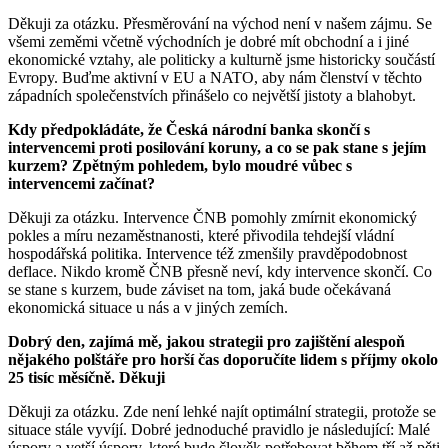
Děkuji za otázku. Přesměrování na východ není v našem zájmu. Se
všemi zeměmi včetně východních je dobré mít obchodní a i jiné
ekonomické vztahy, ale politicky a kulturně jsme historicky součástí
Evropy. Buďme aktivní v EU a NATO, aby nám členství v těchto
západních společenstvích přinášelo co největší jistoty a blahobyt.
Kdy předpokládáte, že Česká národní banka skončí s
intervencemi proti posilování koruny, a co se pak stane s jejím
kurzem? Zpětným pohledem, bylo moudré vůbec s
intervencemi začínat?
Děkuji za otázku. Intervence ČNB pomohly zmírnit ekonomický
pokles a míru nezaměstnanosti, které přivodila tehdejší vládní
hospodářská politika. Intervence též zmenšily pravděpodobnost
deflace. Nikdo kromě ČNB přesně neví, kdy intervence skončí. Co
se stane s kurzem, bude záviset na tom, jaká bude očekávaná
ekonomická situace u nás a v jiných zemích.
Dobrý den, zajímá mě, jakou strategii pro zajištění alespoň
nějakého polštáře pro horší čas doporučíte lidem s příjmy okolo
25 tisíc měsíčně. Děkuji
Děkuji za otázku. Zde není lehké najít optimální strategii, protože se
situace stále vyvíjí. Dobré jednoduché pravidlo je následující: Malé
úspory a vetší úspory, které bude člověk potřebovat během tří až pěti