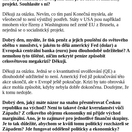
projekt. Souhlasíte s ní?
Děkuji za otázku. Nevím, co tím paní Konečná myslela, ale
všeobecně to není výstižný postřeh. Státy v USA jsou například
mnohem více řízeny z Washingtonu než země EU z Bruselu, a
nejedná se o socialistický projekt.
Dobrý den, myslíte, že tisk peněz a jejich pouštění do světového
oběhu v množství, v jakém to dělá americký Fed (dolar) a
Evropská centrální banka (euro) jsou dlouhodobě udržitelné? A
nemohou tyto tištěné, ničím nekryté peníze způsobit
celosvětovou megakrizi? Děkuji.
Děkuji za otázku. Jedná se o kvantitativní uvolňování (QE) a
dlouhodobě udržitelné to není. Americký Fed již pokračování této
akce ukončil, ale v Evropě ještě pokračuje. Krizi by tato obrovská
akce mohla způsobit, kdyby nebyla dobře dokončena. Doufejme, že
k tomu nedojde.
Dobrý den, jaký máte názor na snahu přesměrovat Českou
republiku na východ? Není to takové české kverulanství vůči
Západu? Z celkového objemu ekonomiky mi přijde východ
marginální. Ano, je to zajímavé pro jednotlivé finanční skupiny.
Je to tak důležité, abychom se kvůli tomu politický rozcházeli se
Západem? Jde fungovat odděleně politicky a ekonomicky?