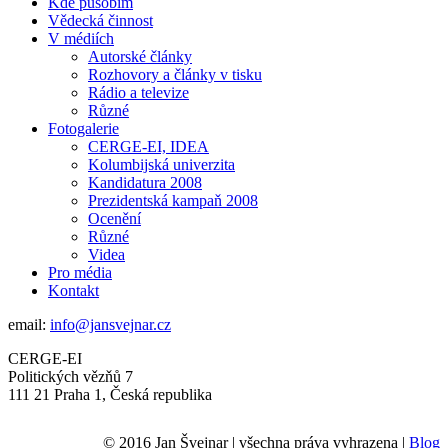
Kde působím
Vědecká činnost
V médiích
Autorské články
Rozhovory a články v tisku
Rádio a televize
Různé
Fotogalerie
CERGE-EI, IDEA
Kolumbijská univerzita
Kandidatura 2008
Prezidentská kampaň 2008
Ocenění
Různé
Videa
Pro média
Kontakt
email:
info@jansvejnar.cz
CERGE-EI
Politických vězňů 7
111 21 Praha 1, Česká republika
© 2016 Jan Švejnar | všechna práva vyhrazena |
Blog