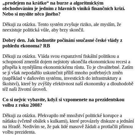
„prodejem na krátko“ na burze a algoritmickým
obchodováním je jedním z hlavních viníků finančních krizí.
Nebo si myslíte něco jiného?
Děkuji za otázku. Tento systém zvyšuje riziko, ale myslím, že
neexistuje politická vůle, aby brzy skončil.
Dobrý den. Jak hodnotíte počínání současné české vlády z
pohledu ekonoma? RB
Děkuji za otázku. Vláda svou expanzivní fiskální politikou a
schopností zmenšit dojem nejistoty ukončila ekonomickou recesi a
přispěla k nynějšímu ekonomickému růstu. To je chvalitebné. Zatím
se jí však nepodařilo uskutečnit příliš mnoho potřebných změn
(například v daňovém systému, investicích do infrastruktury a
školství), které by zvýšily efektivnost naší ekonomiky a dlouhodobě
též naši životní úroveň.
Co si nejvíc vybavíte, když si vzpomenete na prezidentskou
volbu z roku 2008?
Děkuji za otázku. Překvapilo mě množství politické korupce a
nátlaku (včetně obálek s kulkami), které provázely diskuze a jednání
na Hradě. Nedivím se, že pak lidé masově žádali a protlačili přímou
volbu prezidenta.