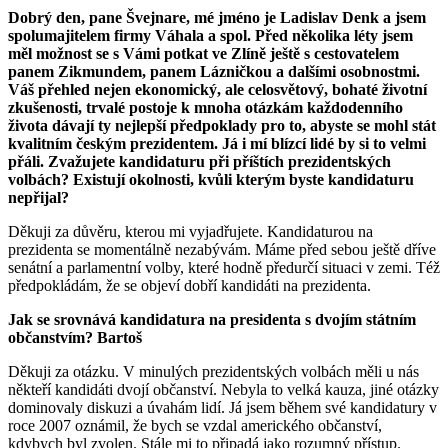
Dobrý den, pane Švejnare, mé jméno je Ladislav Denk a jsem
spolumajitelem firmy Váhala a spol. Před několika léty jsem
měl možnost se s Vámi potkat ve Zlíně ještě s cestovatelem
panem Zikmundem, panem Lázničkou a dalšími osobnostmi.
Váš přehled nejen ekonomický, ale celosvětový, bohaté životní
zkušenosti, trvalé postoje k mnoha otázkám každodenního
života dávají ty nejlepší předpoklady pro to, abyste se mohl stát
kvalitním českým prezidentem. Já i mí blízcí lidé by si to velmi
přáli. Zvažujete kandidaturu při příštích prezidentských
volbách? Existují okolnosti, kvůli kterým byste kandidaturu
nepřijal?
Děkuji za důvěru, kterou mi vyjadřujete. Kandidaturou na
prezidenta se momentálně nezabývám. Máme před sebou ještě dříve
senátní a parlamentní volby, které hodně předurčí situaci v zemi. Též
předpokládám, že se objeví dobří kandidáti na prezidenta.
Jak se srovnává kandidatura na presidenta s dvojím státním
občanstvím? Bartoš
Děkuji za otázku. V minulých prezidentských volbách měli u nás
někteří kandidáti dvojí občanství. Nebyla to velká kauza, jiné otázky
dominovaly diskuzi a úvahám lidí. Já jsem během své kandidatury v
roce 2007 oznámil, že bych se vzdal amerického občanství,
kdybych byl zvolen. Stále mi to připadá jako rozumný přístup.