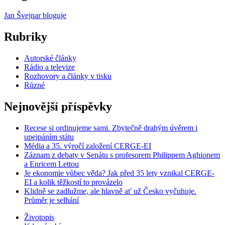
Jan Švejnar bloguje
Rubriky
Autorské články
Rádio a televize
Rozhovory a články v tisku
Různé
Nejnovější příspěvky
Recese si ordinujeme sami. Zbytečně drahým úvěrem i
upejpáním státu
Média a 35. výročí založení CERGE-EI
Záznam z debaty v Senátu s profesorem Philippem Aghionem
a Enricem Lettou
Je ekonomie vůbec věda? Jak před 35 lety vznikal CERGE-
EI a kolik těžkostí to provázelo
Klidně se zadlužme, ale hlavně ať už Česko vyčuhuje.
Průměr je selhání
Životopis