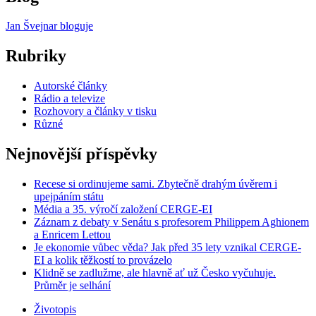
Jan Švejnar bloguje
Rubriky
Autorské články
Rádio a televize
Rozhovory a články v tisku
Různé
Nejnovější příspěvky
Recese si ordinujeme sami. Zbytečně drahým úvěrem i
upejpáním státu
Média a 35. výročí založení CERGE-EI
Záznam z debaty v Senátu s profesorem Philippem Aghionem
a Enricem Lettou
Je ekonomie vůbec věda? Jak před 35 lety vznikal CERGE-
EI a kolik těžkostí to provázelo
Klidně se zadlužme, ale hlavně ať už Česko vyčuhuje.
Průměr je selhání
Životopis