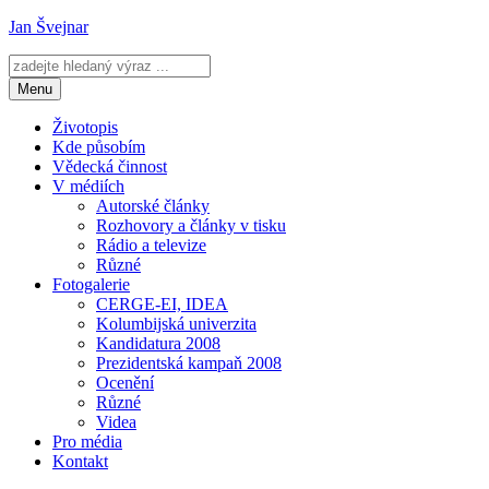
Přejít
Jan Švejnar
k
obsahu
webu
Menu
Životopis
Kde působím
Vědecká činnost
V médiích
Autorské články
Rozhovory a články v tisku
Rádio a televize
Různé
Fotogalerie
CERGE-EI, IDEA
Kolumbijská univerzita
Kandidatura 2008
Prezidentská kampaň 2008
Ocenění
Různé
Videa
Pro média
Kontakt