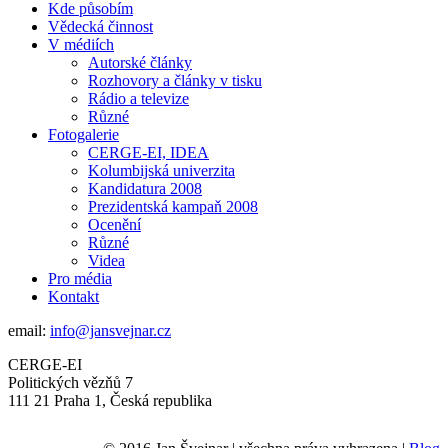
Kde působím
Vědecká činnost
V médiích
Autorské články
Rozhovory a články v tisku
Rádio a televize
Různé
Fotogalerie
CERGE-EI, IDEA
Kolumbijská univerzita
Kandidatura 2008
Prezidentská kampaň 2008
Ocenění
Různé
Videa
Pro média
Kontakt
email:
info@jansvejnar.cz
CERGE-EI
Politických vězňů 7
111 21 Praha 1, Česká republika