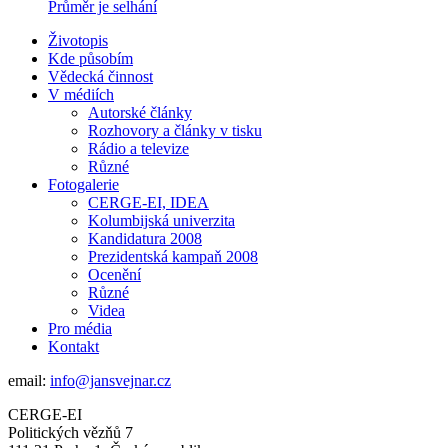
Průměr je selhání
Životopis
Kde působím
Vědecká činnost
V médiích
Autorské články
Rozhovory a články v tisku
Rádio a televize
Různé
Fotogalerie
CERGE-EI, IDEA
Kolumbijská univerzita
Kandidatura 2008
Prezidentská kampaň 2008
Ocenění
Různé
Videa
Pro média
Kontakt
email:
info@jansvejnar.cz
CERGE-EI
Politických vězňů 7