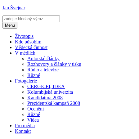
Přejít
Jan Švejnar
k
obsahu
webu
Menu
Životopis
Kde působím
Vědecká činnost
V médiích
Autorské články
Rozhovory a články v tisku
Rádio a televize
Různé
Fotogalerie
CERGE-EI, IDEA
Kolumbijská univerzita
Kandidatura 2008
Prezidentská kampaň 2008
Ocenění
Různé
Videa
Pro média
Kontakt