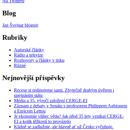
Na Twitteru
Blog
Jan Švejnar bloguje
Rubriky
Autorské články
Rádio a televize
Rozhovory a články v tisku
Různé
Nejnovější příspěvky
Recese si ordinujeme sami. Zbytečně drahým úvěrem i
upejpáním státu
Média a 35. výročí založení CERGE-EI
Záznam z debaty v Senátu s profesorem Philippem Aghionem
a Enricem Lettou
Je ekonomie vůbec věda? Jak před 35 lety vznikal CERGE-
EI a kolik těžkostí to provázelo
Klidně se zadlužme, ale hlavně ať už Česko vyčuhuje.