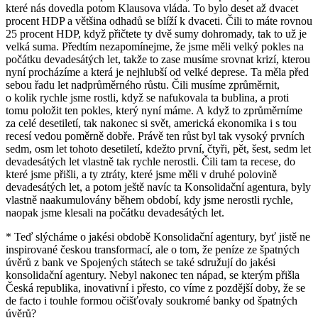
které nás dovedla potom Klausova vláda. To bylo deset až dvacet
procent HDP a většina odhadů se blíží k dvaceti. Čili to máte rovnou
25 procent HDP, když přičtete ty dvě sumy dohromady, tak to už je
velká suma. Předtím nezapomínejme, že jsme měli velký pokles na
počátku devadesátých let, takže to zase musíme srovnat krizí, kterou
nyní procházíme a která je nejhlubší od velké deprese. Ta měla před
sebou řadu let nadprůměrného růstu. Čili musíme zprůměrnit,
o kolik rychle jsme rostli, když se nafukovala ta bublina, a proti
tomu položit ten pokles, který nyní máme. A když to zprůměrníme
za celé desetiletí, tak nakonec si svět, americká ekonomika i s tou
recesí vedou poměrně dobře. Právě ten růst byl tak vysoký prvních
sedm, osm let tohoto desetiletí, kdežto první, čtyři, pět, šest, sedm let
devadesátých let vlastně tak rychle nerostli. Čili tam ta recese, do
které jsme přišli, a ty ztráty, které jsme měli v druhé polovině
devadesátých let, a potom ještě navíc ta Konsolidační agentura, byly
vlastně naakumulovány během období, kdy jsme nerostli rychle,
naopak jsme klesali na počátku devadesátých let.
* Teď slýcháme o jakési obdobě Konsolidační agentury, byť jistě ne
inspirované českou transformací, ale o tom, že peníze ze špatných
úvěrů z bank ve Spojených státech se také sdružují do jakési
konsolidační agentury. Nebyl nakonec ten nápad, se kterým přišla
Česká republika, inovativní i přesto, co víme z pozdější doby, že se
de facto i touhle formou očišťovaly soukromé banky od špatných
úvěrů?