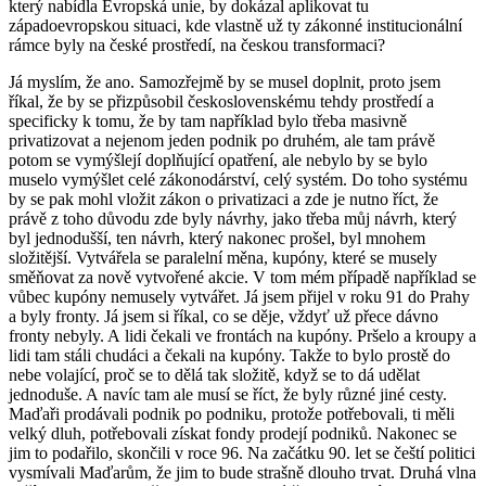
který nabídla Evropská unie, by dokázal aplikovat tu
západoevropskou situaci, kde vlastně už ty zákonné institucionální
rámce byly na české prostředí, na českou transformaci?
Já myslím, že ano. Samozřejmě by se musel doplnit, proto jsem
říkal, že by se přizpůsobil československému tehdy prostředí a
specificky k tomu, že by tam například bylo třeba masivně
privatizovat a nejenom jeden podnik po druhém, ale tam právě
potom se vymýšlejí doplňující opatření, ale nebylo by se bylo
muselo vymýšlet celé zákonodárství, celý systém. Do toho systému
by se pak mohl vložit zákon o privatizaci a zde je nutno říct, že
právě z toho důvodu zde byly návrhy, jako třeba můj návrh, který
byl jednodušší, ten návrh, který nakonec prošel, byl mnohem
složitější. Vytvářela se paralelní měna, kupóny, které se musely
směňovat za nově vytvořené akcie. V tom mém případě například se
vůbec kupóny nemusely vytvářet. Já jsem přijel v roku 91 do Prahy
a byly fronty. Já jsem si říkal, co se děje, vždyť už přece dávno
fronty nebyly. A lidi čekali ve frontách na kupóny. Pršelo a kroupy a
lidi tam stáli chudáci a čekali na kupóny. Takže to bylo prostě do
nebe volající, proč se to dělá tak složitě, když se to dá udělat
jednoduše. A navíc tam ale musí se říct, že byly různé jiné cesty.
Maďaři prodávali podnik po podniku, protože potřebovali, ti měli
velký dluh, potřebovali získat fondy prodejí podniků. Nakonec se
jim to podařilo, skončili v roce 96. Na začátku 90. let se čeští politici
vysmívali Maďarům, že jim to bude strašně dlouho trvat. Druhá vlna