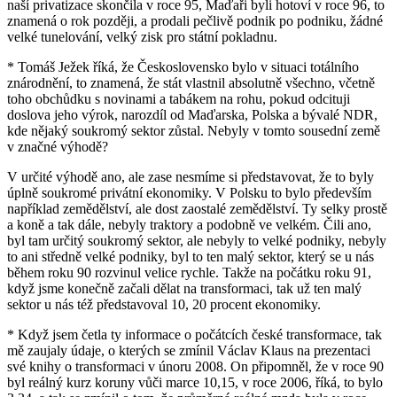
naší privatizace skončila v roce 95, Maďaři byli hotoví v roce 96, to
znamená o rok později, a prodali pečlivě podnik po podniku, žádné
velké tunelování, velký zisk pro státní pokladnu.
* Tomáš Ježek říká, že Československo bylo v situaci totálního
znárodnění, to znamená, že stát vlastnil absolutně všechno, včetně
toho obchůdku s novinami a tabákem na rohu, pokud odcituji
doslova jeho výrok, narozdíl od Maďarska, Polska a bývalé NDR,
kde nějaký soukromý sektor zůstal. Nebyly v tomto sousední země
v značné výhodě?
V určité výhodě ano, ale zase nesmíme si představovat, že to byly
úplně soukromé privátní ekonomiky. V Polsku to bylo především
například zemědělství, ale dost zaostalé zemědělství. Ty selky prostě
a koně a tak dále, nebyly traktory a podobně ve velkém. Čili ano,
byl tam určitý soukromý sektor, ale nebyly to velké podniky, nebyly
to ani středně velké podniky, byl to ten malý sektor, který se u nás
během roku 90 rozvinul velice rychle. Takže na počátku roku 91,
když jsme konečně začali dělat na transformaci, tak už ten malý
sektor u nás též představoval 10, 20 procent ekonomiky.
* Když jsem četla ty informace o počátcích české transformace, tak
mě zaujaly údaje, o kterých se zmínil Václav Klaus na prezentaci
své knihy o transformaci v únoru 2008. On připomněl, že v roce 90
byl reálný kurz koruny vůči marce 10,15, v roce 2006, říká, to bylo