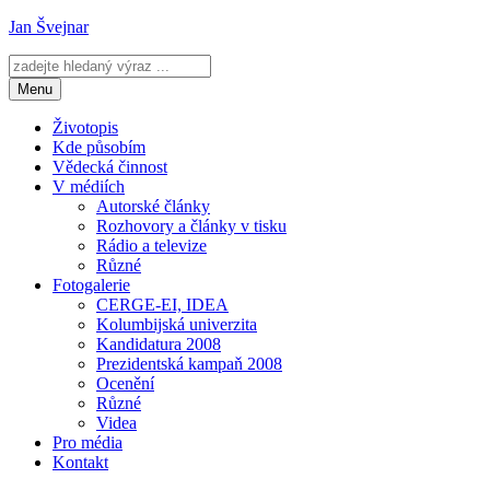
Přejít
Jan Švejnar
k
obsahu
webu
Menu
Životopis
Kde působím
Vědecká činnost
V médiích
Autorské články
Rozhovory a články v tisku
Rádio a televize
Různé
Fotogalerie
CERGE-EI, IDEA
Kolumbijská univerzita
Kandidatura 2008
Prezidentská kampaň 2008
Ocenění
Různé
Videa
Pro média
Kontakt