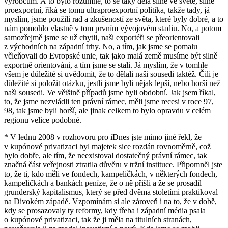
výrobcům. A to bylo rozumné, to se taky dělá silně ve světě, silně
proexportní, říká se tomu ultraproexportní politika, takže tady, já
myslím, jsme použili rad a zkušeností ze světa, které byly dobré, a to
nám pomohlo vlastně v tom prvním vývojovém stadiu. No, a potom
samozřejmě jsme se už chytli, naši exportéři se přeorientovali
z východních na západní trhy. No, a tím, jak jsme se pomalu
včleňovali do Evropské unie, tak jako malá země musíme být silně
exportně orientováni, a tím jsme se stali. Já myslím, že v tomhle
všem je důležité si uvědomit, že to dělali naši sousedi taktéž. Čili je
důležité si položit otázku, jestli jsme byli nějak lepší, nebo horší než
naši sousedi. Ve většině případů jsme byli obdobní. Jak jsem říkal,
to, že jsme nezvládli ten právní rámec, měli jsme recesi v roce 97,
98, tak jsme byli horší, ale jinak celkem to bylo opravdu v celém
regionu velice podobné.
* V lednu 2008 v rozhovoru pro iDnes jste mimo jiné řekl, že
v kupónové privatizaci byl majetek sice rozdán rovnoměrně, což
bylo dobře, ale tím, že neexistoval dostatečný právní rámec, tak
značná část veřejnosti ztratila důvěru v tržní instituce. Připomněl jste
to, že ti, kdo měli ve fondech, kampeličkách, v některých fondech,
kampeličkách a bankách peníze, že o ně přišli a že se prosadil
grunderský kapitalismus, který se před dvěma stoletími praktikoval
na Divokém západě. Vzpomínám si ale zároveň i na to, že v době,
kdy se prosazovaly ty reformy, kdy třeba i západní média psala
o kupónové privatizaci, tak že ji měla na titulních stranách,