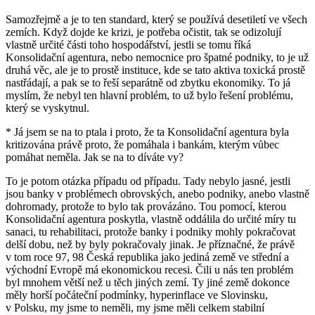
Samozřejmě a je to ten standard, který se používá desetiletí ve všech
zemích. Když dojde ke krizi, je potřeba očistit, tak se odizolují
vlastně určité části toho hospodářství, jestli se tomu říká
Konsolidační agentura, nebo nemocnice pro špatné podniky, to je už
druhá věc, ale je to prostě instituce, kde se tato aktiva toxická prostě
nastřádají, a pak se to řeší separátně od zbytku ekonomiky. To já
myslím, že nebyl ten hlavní problém, to už bylo řešení problému,
který se vyskytnul.
* Já jsem se na to ptala i proto, že ta Konsolidační agentura byla
kritizována právě proto, že pomáhala i bankám, kterým vůbec
pomáhat neměla. Jak se na to díváte vy?
To je potom otázka případu od případu. Tady nebylo jasné, jestli
jsou banky v problémech obrovských, anebo podniky, anebo vlastně
dohromady, protože to bylo tak provázáno. Tou pomocí, kterou
Konsolidační agentura poskytla, vlastně oddálila do určité míry tu
sanaci, tu rehabilitaci, protože banky i podniky mohly pokračovat
delší dobu, než by byly pokračovaly jinak. Je příznačné, že právě
v tom roce 97, 98 Česká republika jako jediná země ve střední a
východní Evropě má ekonomickou recesi. Čili u nás ten problém
byl mnohem větší než u těch jiných zemí. Ty jiné země dokonce
měly horší počáteční podmínky, hyperinflace ve Slovinsku,
v Polsku, my jsme to neměli, my jsme měli celkem stabilní