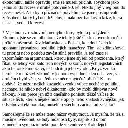
ekonomiku, takže opravdu jsme se museli přičinit, abychom jako
jediní šli do recese v druhé polovině 90. let. Nikdo jiný v regionu do
recese nešel. A to bylo příznačné právě tím, že jsme postupovali
způsobem, který byl neudržitelný, a nakonec bankovní krize, která
nastala, vedla i k recesi.
* V jednom z rozhovorů, nemýlím-li se, bylo to pro týdeník
Ekonom, jste se zmínil o tom, že tehdy ještě Československo mělo
určité zkušenosti už z Maďarska a z Polska, kde docházelo ke
spontánní privatizaci podniků jejich manažery. Tím jste zdůrazňoval
tu prioritu nebo potřebu zavést silná pravidla. A teď zase si
vzpomínám na argumentaci, kterou jsme slyšeli od prezidenta, který
říkal, že tehdy vznikalo těch nových zákonů, nových legislativních
aktů heroické množství, teď odcituji jeho výrok: „Když vzniká
heroické množství zákonů, v jednom vypadne jeden odstavec, ve
druhém chybí věta, ve třetím se něco zbytečně přidá.“ Klaus
dodává, že názor našich kazatelů zvenku vůbec nechápe politiku,
nechápe, že nikdo nebyl diktátorem, kdo by mohl diktovat nové
zákony. Není přece jen už z dnešního pohledu těžké vžít se do
situace těch, kteří z nějaké možné opory nebo znalostí zvnějšku, jak
odstátňovat ekonomiku, museli to všechno začínat od začátku?
Samozřejmě že se může tento názor vyskytnout. Já myslím, že též si
musíme uvědomit, že tady možnosti byly, například o tom
zmíněném sympóziu nebo poradě víkendové v Kolodějích