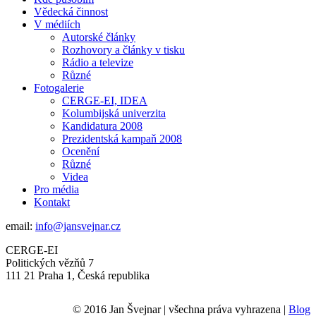
Vědecká činnost
V médiích
Autorské články
Rozhovory a články v tisku
Rádio a televize
Různé
Fotogalerie
CERGE-EI, IDEA
Kolumbijská univerzita
Kandidatura 2008
Prezidentská kampaň 2008
Ocenění
Různé
Videa
Pro média
Kontakt
email:
info@jansvejnar.cz
CERGE-EI
Politických vězňů 7
111 21 Praha 1, Česká republika
© 2016 Jan Švejnar | všechna práva vyhrazena |
Blog