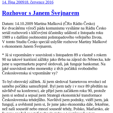
Publikováno:
14. října 2009
18. července 2016
Rozhovor s Janem Švejnarem
Datum: 14.10.2009 Martina Mašková (ČRo Rádio Česko)
Ke dvacátému výročí pádu komunismu vysíláme na Rádiu Česko
seriál rozhovorů s klíčovými účastníky událostí z listopadu roku
1989 a s dalšími osobnostmi polistopadového veřejného života.
V tomto Studiu Česko speciál uslyšíte rozhovor Martiny Maškové
s ekonomem Janem Švejnarem.
* Já si vzpomínám v souvislosti s listopadem 89 a vlastně s rokem
90 na takové kuriózní zážitky jako třeba na zájezd do Německa, kde
jsme u supermarketu poprvé sledovali, jak funguje bankomat. Na
jaké souvislosti nebo momentky z těch počátků svobodného
Československa si vzpomínáte vy?
To byl obrovský zážitek. Já jsem sledoval Sametovou revoluci od
samého počátku samozřejmě. Byl jsem tady i v roce 89 předtím na
návštěvě na konferenci, ale přijel jsem začátkem roku 90, protože
jsem si sednul a sepsal jsem Strategii ekonomické transformace
Československa tehdejšího. Navštívil jsem podniky, viděl jsem, jak
fungují, a uvědomil jsem si, že jsme jako ekonomika dále, řekněme,
než naši sousedé nebo mnozí sousedé tehdy, Polsko, Maďarsko, ale