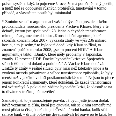
právní systém, když to pojmeme široce, že má poměrně malý postih,
a tudíž lidé se dopouštějí různých prohřešků, tunelování v tomto
případě, a vlastně ten postih byl minimální.
* Zmíním se teď o argumentaci vašeho bývalého prezidentského
protikandidáta, současného prezidenta Václava Klause, který v té
debatě, kterou jste spolu vedli 28. ledna o chybách transformace,
mimo jiné argumentoval takto: „Konsolidační agentura, která
skončila koncem roku 2007, vykázala ztráty ve výši 236 miliard
korun, a to je sedm,“ to bylo v té době, kdy Klaus to říkal, to
znamená počátkem roku 2008, „sedm procent HDP.“ A Klaus
argumentuje takto: „Banky, které měly problémy v Japonsku,
ztratily 12 procent HDP. Dnešní hypotéční krize ve Spojených
státech 60 miliard dolarů a podobně.“ A Václav Klaus dodává:
„Takže ty ztráty v reálné situaci byly nižší než kdekoliv jinde a ta
zvolená metoda privatizace a vůbec transformace způsobila, že byly
menší než v jakékoliv další postkomunistické zemi.“ Nejsou to přece
jenom konkrétní argumenty, které dokládají, že každá transformace
má své ztráty? A pokud teď vidíme hypotéční krizi, že vlastně se na
to díváme v trošku jiném světle?
Samozřejmě, to je samozřejmě pravda. Já bych ještě jenom dodal,
když vezmeme ta čísla, která jste citovala, tak se k nim samozřejmě
musí přidat ta čísla, která cituje i Česká národní banka, kolik stála
sanace bank v druhé polovině devadesátých let právě po té krizi, ke