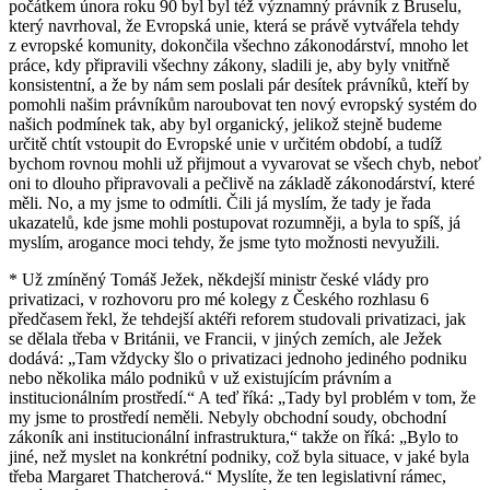
počátkem února roku 90 byl byl též významný právník z Bruselu,
který navrhoval, že Evropská unie, která se právě vytvářela tehdy
z evropské komunity, dokončila všechno zákonodárství, mnoho let
práce, kdy připravili všechny zákony, sladili je, aby byly vnitřně
konsistentní, a že by nám sem poslali pár desítek právníků, kteří by
pomohli našim právníkům naroubovat ten nový evropský systém do
našich podmínek tak, aby byl organický, jelikož stejně budeme
určitě chtít vstoupit do Evropské unie v určitém období, a tudíž
bychom rovnou mohli už přijmout a vyvarovat se všech chyb, neboť
oni to dlouho připravovali a pečlivě na základě zákonodárství, které
měli. No, a my jsme to odmítli. Čili já myslím, že tady je řada
ukazatelů, kde jsme mohli postupovat rozumněji, a byla to spíš, já
myslím, arogance moci tehdy, že jsme tyto možnosti nevyužili.
* Už zmíněný Tomáš Ježek, někdejší ministr české vlády pro
privatizaci, v rozhovoru pro mé kolegy z Českého rozhlasu 6
předčasem řekl, že tehdejší aktéři reforem studovali privatizaci, jak
se dělala třeba v Británii, ve Francii, v jiných zemích, ale Ježek
dodává: „Tam vždycky šlo o privatizaci jednoho jediného podniku
nebo několika málo podniků v už existujícím právním a
institucionálním prostředí.“ A teď říká: „Tady byl problém v tom, že
my jsme to prostředí neměli. Nebyly obchodní soudy, obchodní
zákoník ani institucionální infrastruktura,“ takže on říká: „Bylo to
jiné, než myslet na konkrétní podniky, což byla situace, v jaké byla
třeba Margaret Thatcherová.“ Myslíte, že ten legislativní rámec,