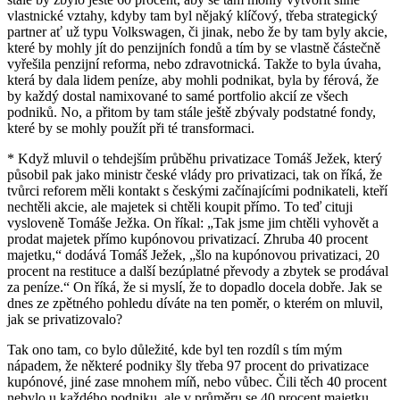
vlastnické vztahy, kdyby tam byl nějaký klíčový, třeba strategický
partner ať už typu Volkswagen, či jinak, nebo že by tam byly akcie,
které by mohly jít do penzijních fondů a tím by se vlastně částečně
vyřešila penzijní reforma, nebo zdravotnická. Takže to byla úvaha,
která by dala lidem peníze, aby mohli podnikat, byla by férová, že
by každý dostal namixované to samé portfolio akcií ze všech
podniků. No, a přitom by tam stále ještě zbývaly podstatné fondy,
které by se mohly použít při té transformaci.
* Když mluvil o tehdejším průběhu privatizace Tomáš Ježek, který
působil pak jako ministr české vlády pro privatizaci, tak on říká, že
tvůrci reforem měli kontakt s českými začínajícími podnikateli, kteří
nechtěli akcie, ale majetek si chtěli koupit přímo. To teď cituji
vysloveně Tomáše Ježka. On říkal: „Tak jsme jim chtěli vyhovět a
prodat majetek přímo kupónovou privatizací. Zhruba 40 procent
majetku,“ dodává Tomáš Ježek, „šlo na kupónovou privatizaci, 20
procent na restituce a další bezúplatné převody a zbytek se prodával
za peníze.“ On říká, že si myslí, že to dopadlo docela dobře. Jak se
dnes ze zpětného pohledu díváte na ten poměr, o kterém on mluvil,
jak se privatizovalo?
Tak ono tam, co bylo důležité, kde byl ten rozdíl s tím mým
nápadem, že některé podniky šly třeba 97 procent do privatizace
kupónové, jiné zase mnohem míň, nebo vůbec. Čili těch 40 procent
nebylo u každého podniku, ale v průměru se 40 procent majetku