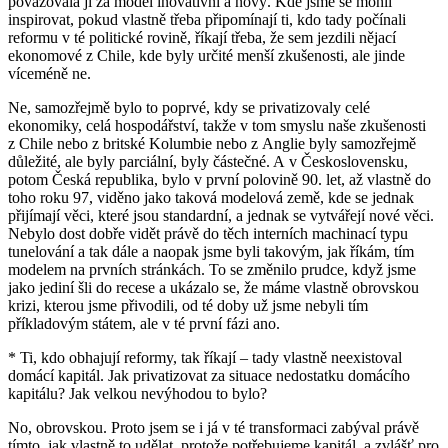
považovala ji za model inovativní a nový. Kde jsme se mohli
inspirovat, pokud vlastně třeba připomínají ti, kdo tady počínali
reformu v té politické rovině, říkají třeba, že sem jezdili nějací
ekonomové z Chile, kde byly určité menší zkušenosti, ale jinde
víceméně ne.
Ne, samozřejmě bylo to poprvé, kdy se privatizovaly celé
ekonomiky, celá hospodářství, takže v tom smyslu naše zkušenosti
z Chile nebo z britské Kolumbie nebo z Anglie byly samozřejmě
důležité, ale byly parciální, byly částečné. A v Československu,
potom Česká republika, bylo v první polovině 90. let, až vlastně do
toho roku 97, viděno jako taková modelová země, kde se jednak
přijímají věci, které jsou standardní, a jednak se vytvářejí nové věci.
Nebylo dost dobře vidět právě do těch interních machinací typu
tunelování a tak dále a naopak jsme byli takovým, jak říkám, tím
modelem na prvních stránkách. To se změnilo prudce, když jsme
jako jediní šli do recese a ukázalo se, že máme vlastně obrovskou
krizi, kterou jsme přivodili, od té doby už jsme nebyli tím
příkladovým státem, ale v té první fázi ano.
* Ti, kdo obhajují reformy, tak říkají – tady vlastně neexistoval
domácí kapitál. Jak privatizovat za situace nedostatku domácího
kapitálu? Jak velkou nevýhodou to bylo?
No, obrovskou. Proto jsem se i já v té transformaci zabýval právě
tímto, jak vlastně to udělat, protože potřebujeme kapitál, a zvlášť pro