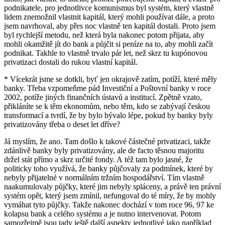
podnikatele, pro jednotlivce komunismus byl systém, který vlastně
lidem znemožnil vlastnit kapitál, který mohli používat dále, a proto
jsem navrhoval, aby přes noc vlastně ten kapitál dostali. Proto jsem
byl rychlejší metodu, než která byla nakonec potom přijata, aby
mohli okamžitě jít do bank a půjčit si peníze na to, aby mohli začít
podnikat. Takhle to vlastně trvalo pár let, než skrz tu kupónovou
privatizaci dostali do rukou vlastní kapitál.
* Vícekrát jsme se dotkli, byť jen okrajově zatím, potíží, které měly
banky. Třeba vzpomeňme pád Investiční a Poštovní banky v roce
2002, potíže jiných finančních ústavů a institucí. Zpětně vzato,
přikláníte se k těm ekonomům, nebo těm, kdo se zabývají českou
transformací a tvrdí, že by bylo bývalo lépe, pokud by banky byly
privatizovány třeba o deset let dříve?
Já myslím, že ano. Tam došlo k takové částečné privatizaci, takže
zdánlivě banky byly privatizovány, ale de facto těsnou majoritu
držel stát přímo a skrz určité fondy. A též tam bylo jasné, že
politicky toho využívá, že banky půjčovaly za podmínek, které by
nebyly přijatelné v normálním tržním hospodářství. Tím vlastně
naakumulovaly půjčky, které jim nebyly spláceny, a právě ten právní
systém opět, který jsem zmínil, nefungoval do té míry, že by mohly
vymáhat tyto půjčky. Takže nakonec dochází v tom roce 96, 97 ke
kolapsu bank a celého systému a je nutno intervenovat. Potom
samozřejmě jsou tady ještě další aspekty jednotlivé jako například