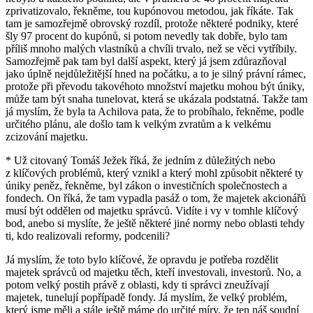
zprivatizovalo, řekněme, tou kupónovou metodou, jak říkáte. Tak
tam je samozřejmě obrovský rozdíl, protože některé podniky, které
šly 97 procent do kupónů, si potom nevedly tak dobře, bylo tam
příliš mnoho malých vlastníků a chvíli trvalo, než se věci vytříbily.
Samozřejmě pak tam byl další aspekt, který já jsem zdůrazňoval
jako úplně nejdůležitější hned na počátku, a to je silný právní rámec,
protože při převodu takovéhoto množství majetku mohou být úniky,
může tam být snaha tunelovat, která se ukázala podstatná. Takže tam
já myslím, že byla ta Achilova pata, že to probíhalo, řekněme, podle
určitého plánu, ale došlo tam k velkým zvratům a k velkému
zcizování majetku.
* Už citovaný Tomáš Ježek říká, že jedním z důležitých nebo
z klíčových problémů, který vznikl a který mohl způsobit některé ty
úniky peněz, řekněme, byl zákon o investičních společnostech a
fondech. On říká, že tam vypadla pasáž o tom, že majetek akcionářů
musí být oddělen od majetku správců. Vidíte i vy v tomhle klíčový
bod, anebo si myslíte, že ještě některé jiné normy nebo oblasti tehdy
ti, kdo realizovali reformy, podcenili?
Já myslím, že toto bylo klíčové, že opravdu je potřeba rozdělit
majetek správců od majetku těch, kteří investovali, investorů. No, a
potom velký postih právě z oblasti, kdy ti správci zneužívají
majetek, tunelují popřípadě fondy. Já myslím, že velký problém,
který jsme měli a stále ještě máme do určité míry, že ten náš soudní