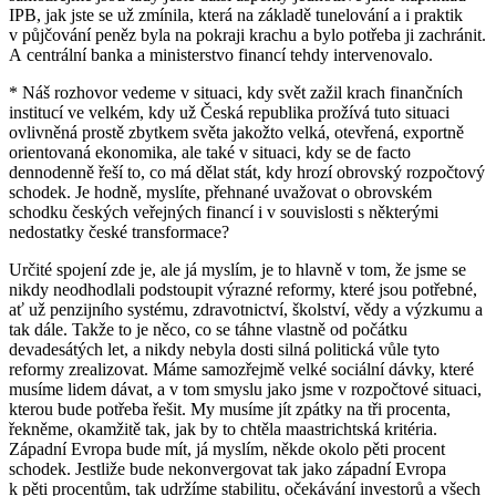
IPB, jak jste se už zmínila, která na základě tunelování a i praktik
v půjčování peněz byla na pokraji krachu a bylo potřeba ji zachránit.
A centrální banka a ministerstvo financí tehdy intervenovalo.
* Náš rozhovor vedeme v situaci, kdy svět zažil krach finančních
institucí ve velkém, kdy už Česká republika prožívá tuto situaci
ovlivněná prostě zbytkem světa jakožto velká, otevřená, exportně
orientovaná ekonomika, ale také v situaci, kdy se de facto
dennodenně řeší to, co má dělat stát, kdy hrozí obrovský rozpočtový
schodek. Je hodně, myslíte, přehnané uvažovat o obrovském
schodku českých veřejných financí i v souvislosti s některými
nedostatky české transformace?
Určité spojení zde je, ale já myslím, je to hlavně v tom, že jsme se
nikdy neodhodlali podstoupit výrazné reformy, které jsou potřebné,
ať už penzijního systému, zdravotnictví, školství, vědy a výzkumu a
tak dále. Takže to je něco, co se táhne vlastně od počátku
devadesátých let, a nikdy nebyla dosti silná politická vůle tyto
reformy zrealizovat. Máme samozřejmě velké sociální dávky, které
musíme lidem dávat, a v tom smyslu jako jsme v rozpočtové situaci,
kterou bude potřeba řešit. My musíme jít zpátky na tři procenta,
řekněme, okamžitě tak, jak by to chtěla maastrichtská kritéria.
Západní Evropa bude mít, já myslím, někde okolo pěti procent
schodek. Jestliže bude nekonvergovat tak jako západní Evropa
k pěti procentům, tak udržíme stabilitu, očekávání investorů a všech