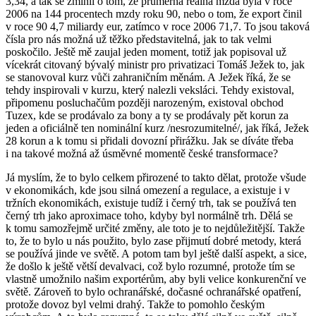
3,34, a tak se zmínil o tom, že průměrná reálná mzda byla v roce
2006 na 144 procentech mzdy roku 90, nebo o tom, že export činil
v roce 90 4,7 miliardy eur, zatímco v roce 2006 71,7. To jsou taková
čísla pro nás možná už těžko představitelná, jak to tak velmi
poskočilo. Ještě mě zaujal jeden moment, totiž jak popisoval už
vícekrát citovaný bývalý ministr pro privatizaci Tomáš Ježek to, jak
se stanovoval kurz vůči zahraničním měnám. A Ježek říká, že se
tehdy inspirovali v kurzu, který nalezli veksláci. Tehdy existoval,
připomenu posluchačům později narozeným, existoval obchod
Tuzex, kde se prodávalo za bony a ty se prodávaly pět korun za
jeden a oficiálně ten nominální kurz /nesrozumitelné/, jak říká, Ježek
28 korun a k tomu si přidali dovozní přirážku. Jak se díváte třeba
i na takové možná až úsměvné momentě české transformace?
Já myslím, že to bylo celkem přirozené to takto dělat, protože všude
v ekonomikách, kde jsou silná omezení a regulace, a existuje i v
tržních ekonomikách, existuje tudíž i černý trh, tak se používá ten
černý trh jako aproximace toho, kdyby byl normálně trh. Dělá se
k tomu samozřejmě určité změny, ale toto je to nejdůležitější. Takže
to, že to bylo u nás použito, bylo zase přijmutí dobré metody, která
se používá jinde ve světě. A potom tam byl ještě další aspekt, a sice,
že došlo k ještě větší devalvaci, což bylo rozumné, protože tím se
vlastně umožnilo našim exportérům, aby byli velice konkurenční ve
světě. Zároveň to bylo ochranářské, dočasné ochranářské opatření,
protože dovoz byl velmi drahý. Takže to pomohlo českým