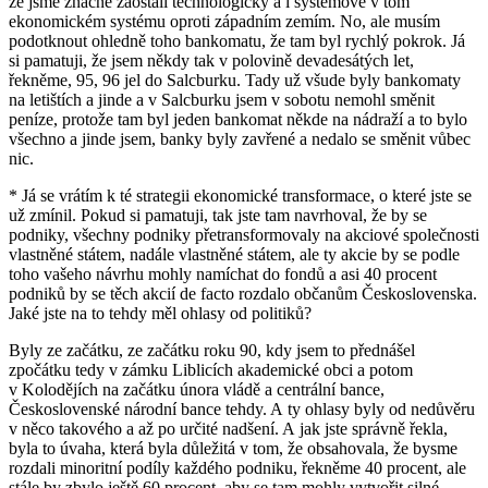
že jsme značně zaostalí technologicky a i systémově v tom
ekonomickém systému oproti západním zemím. No, ale musím
podotknout ohledně toho bankomatu, že tam byl rychlý pokrok. Já
si pamatuji, že jsem někdy tak v polovině devadesátých let,
řekněme, 95, 96 jel do Salcburku. Tady už všude byly bankomaty
na letištích a jinde a v Salcburku jsem v sobotu nemohl směnit
peníze, protože tam byl jeden bankomat někde na nádraží a to bylo
všechno a jinde jsem, banky byly zavřené a nedalo se směnit vůbec
nic.
* Já se vrátím k té strategii ekonomické transformace, o které jste se
už zmínil. Pokud si pamatuji, tak jste tam navrhoval, že by se
podniky, všechny podniky přetransformovaly na akciové společnosti
vlastněné státem, nadále vlastněné státem, ale ty akcie by se podle
toho vašeho návrhu mohly namíchat do fondů a asi 40 procent
podniků by se těch akcií de facto rozdalo občanům Československa.
Jaké jste na to tehdy měl ohlasy od politiků?
Byly ze začátku, ze začátku roku 90, kdy jsem to přednášel
zpočátku tedy v zámku Liblicích akademické obci a potom
v Kolodějích na začátku února vládě a centrální bance,
Československé národní bance tehdy. A ty ohlasy byly od nedůvěru
v něco takového a až po určité nadšení. A jak jste správně řekla,
byla to úvaha, která byla důležitá v tom, že obsahovala, že bysme
rozdali minoritní podíly každého podniku, řekněme 40 procent, ale
stále by zbylo ještě 60 procent, aby se tam mohly vytvořit silné