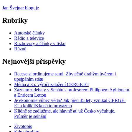
Jan Švejnar bloguje
Rubriky
Autorské články
Rádio a televize
Rozhovory a články v tisku
Různé
Nejnovější příspěvky
Recese si ordinujeme sami. Zbytečně drahým úvěrem i
upejpáním státu
Média a 35. výročí založení CERGE-EI
Záznam z debaty v Senátu s profesorem Philippem Aghionem
a Enricem Lettou
Je ekonomie vůbec věda? Jak před 35 lety vznikal CERGE-
EI a kolik těžkostí to provázelo
Klidně se zadlužme, ale hlavně ať už Česko vyčuhuje.
Průměr je selhání
Životopis
Kde působím